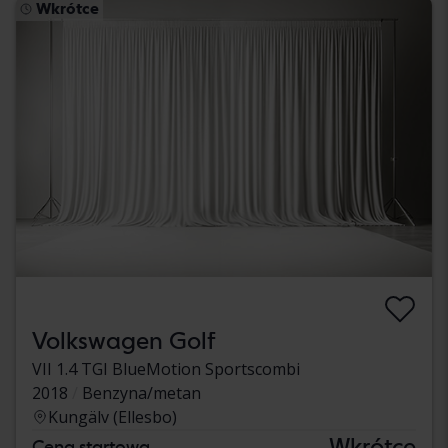
Wkrótce
Volkswagen Golf
VII 1.4 TGI BlueMotion Sportscombi
2018
Benzyna/metan
Kungälv (Ellesbo)
Wkrótce
Cena startowa