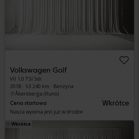
Volkswagen Golf
VII 1.0 TSI 5dr
2018
53 240 km
Benzyna
Åkersberga (Runö)
Wkrótce
Cena startowa
Nasza wycena jest już w drodze
Wkrótce