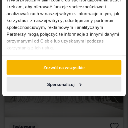
2017
157 700 km
Benzyna
i reklam, aby oferować funkcje społecznościowe i
Åkersberga (Runö)
analizować ruch w naszej witrynie. Informacje o tym, jak
48 000 SEK
korzystasz z naszej witryny, udostępniamy partnerom
Wiodąca oferta:
społecznościowym, reklamowym i analitycznym.
Z finansowaniem
409 SEK/miesiąc
Partnerzy mogą połączyć te informacje z innymi danymi
Wkrótce
otrzymanymi od Ciebie lub uzyskanymi podczas
korzystania z ich usług.
Zezwól na wszystkie
Spersonalizuj
Testowane