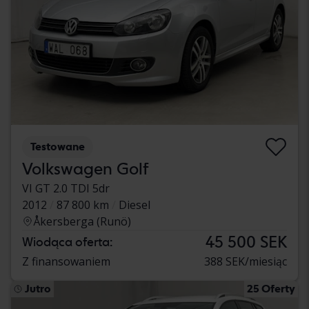
Testowane
Volkswagen Golf
VI GT 2.0 TDI 5dr
2012
87 800 km
Diesel
Åkersberga (Runö)
45 500 SEK
Wiodąca oferta:
Z finansowaniem
388 SEK/miesiąc
Jutro
25 Oferty