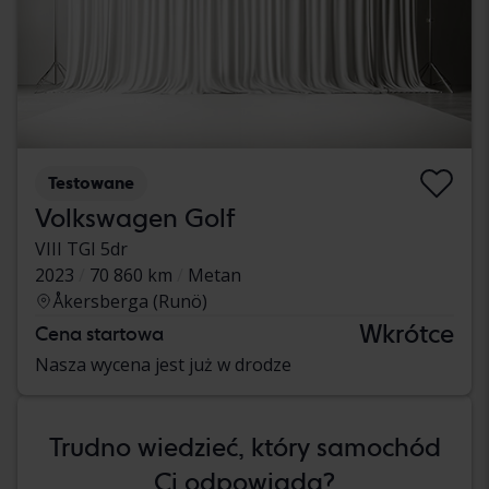
Testowane
Volkswagen Golf
VIII TGI 5dr
2023
70 860 km
Metan
Åkersberga (Runö)
Wkrótce
Cena startowa
Nasza wycena jest już w drodze
Trudno wiedzieć, który samochód
Ci odpowiada?