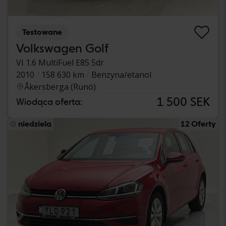
Testowane
Volkswagen Golf
VI 1.6 MultiFuel E85 5dr
2010
158 630 km
Benzyna/etanol
Åkersberga (Runö)
1 500 SEK
Wiodąca oferta:
niedziela
12 Oferty