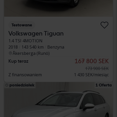
Testowane
Volkswagen Tiguan
1.4 TSI 4MOTION
2018
143 540 km
Benzyna
Åkersberga (Runö)
167 800 SEK
Kup teraz
173 900 SEK
Z finansowaniem
1 430 SEK/miesiąc
poniedziałek
1 Oferta