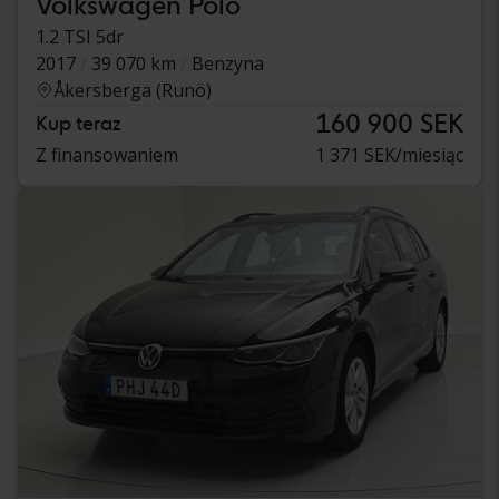
Volkswagen Polo
1.2 TSI 5dr
2017
39 070 km
Benzyna
Åkersberga (Runö)
160 900 SEK
Kup teraz
Z finansowaniem
1 371 SEK/miesiąc