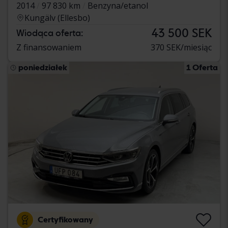
2014
97 830 km
Benzyna/etanol
Kungälv (Ellesbo)
43 500 SEK
Wiodąca oferta:
Z finansowaniem
370 SEK/miesiąc
poniedziałek
1 Oferta
Certyfikowany