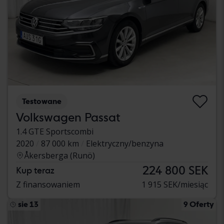
Testowane
Volkswagen Passat
1.4 GTE Sportscombi
2020
87 000 km
Elektryczny/benzyna
Åkersberga (Runö)
224 800 SEK
Kup teraz
Z finansowaniem
1 915 SEK/miesiąc
sie 13
9 Oferty