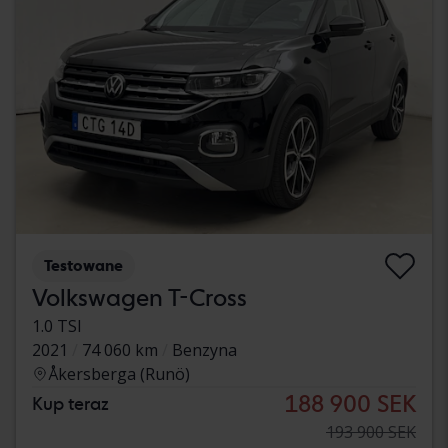
Testowane
Volkswagen T-Cross
1.0 TSI
2021
74 060 km
Benzyna
Åkersberga (Runö)
188 900 SEK
Kup teraz
193 900 SEK