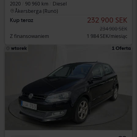
2020
90 960 km
Diesel
Åkersberga (Runö)
232 900 SEK
Kup teraz
234 900 SEK
Z finansowaniem
1 984 SEK/miesiąc
wtorek
1 Oferta