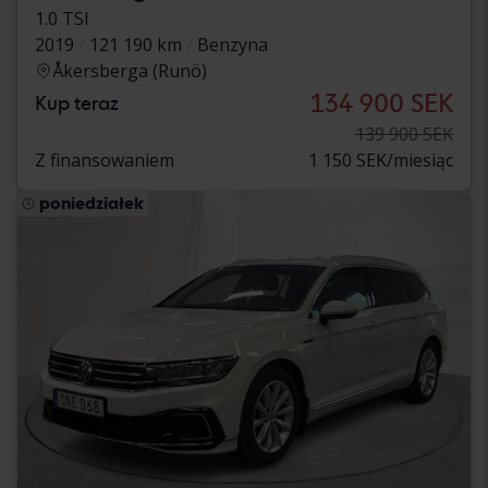
1.0 TSI
2019
121 190 km
Benzyna
Åkersberga (Runö)
134 900 SEK
Kup teraz
139 900 SEK
Z finansowaniem
1 150 SEK/miesiąc
poniedziałek