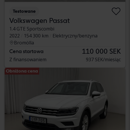
Testowane
Volkswagen Passat
1.4 GTE Sportscombi
2022
154 300 km
Elektryczny/benzyna
Bromölla
110 000 SEK
Cena startowa
Z finansowaniem
937 SEK/miesiąc
Obniżona cena