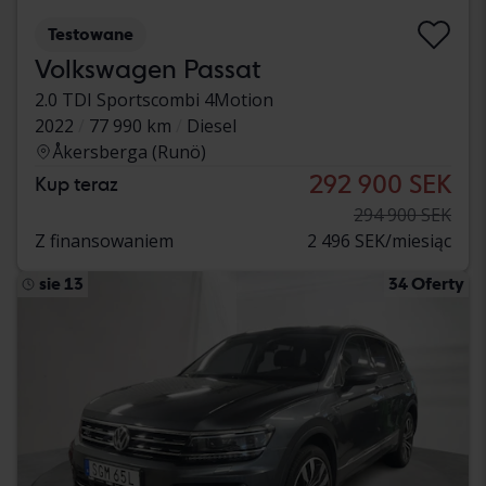
Testowane
Volkswagen Passat
2.0 TDI Sportscombi 4Motion
2022
77 990 km
Diesel
Åkersberga (Runö)
292 900 SEK
Kup teraz
294 900 SEK
Z finansowaniem
2 496 SEK/miesiąc
sie 13
34 Oferty