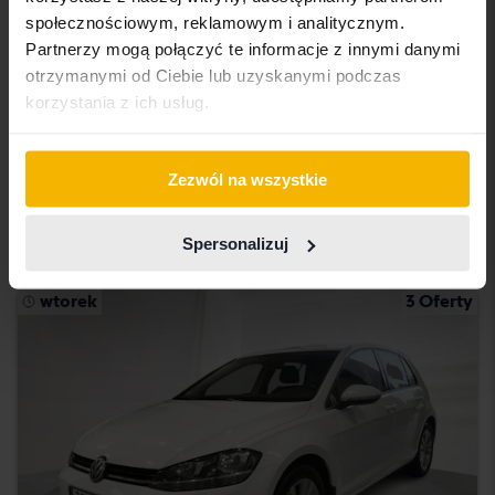
społecznościowym, reklamowym i analitycznym.
Testowane
Partnerzy mogą połączyć te informacje z innymi danymi
otrzymanymi od Ciebie lub uzyskanymi podczas
Volkswagen T-Cross
korzystania z ich usług.
1.0 TSI
2020
61 510 km
Benzyna
Åkersberga (Runö)
Zezwól na wszystkie
187 900 SEK
Kup teraz
189 800 SEK
Spersonalizuj
Z finansowaniem
1 601 SEK/miesiąc
wtorek
3 Oferty