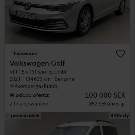
Testowane
Volkswagen Golf
VIII 1.5 eTSI Sportscombi
2021
134 630 km
Benzyna
Åkersberga (Runö)
100 000 SEK
Wiodąca oferta:
Z finansowaniem
852 SEK/miesiąc
poniedziałek
3 Oferty