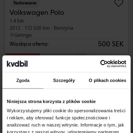
Testowane
Volkswagen Polo
1.4 5dr
2012
172 020 km
Benzyna
Getinge
500 SEK
Wiodąca oferta:
Obniżona cena
Zgoda
Szczegóły
O plikach cookies
Niniejsza strona korzysta z plików cookie
Wykorzystujemy pliki cookie do spersonalizowania treści
i reklam, aby oferować funkcje społecznościowe i
analizować ruch w naszej witrynie. Informacje o tym, jak
korzystasz z naszej witryny, udostępniamy partnerom