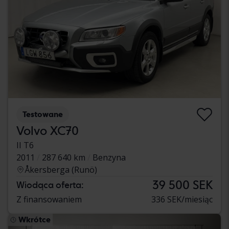
Testowane
Volvo XC70
II T6
2011
287 640 km
Benzyna
Åkersberga (Runö)
39 500 SEK
Wiodąca oferta:
Z finansowaniem
336 SEK/miesiąc
Wkrótce