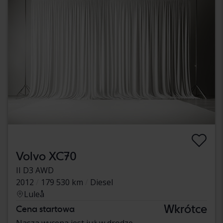
Volvo XC70
II D3 AWD
2012
179 530 km
Diesel
Luleå
Wkrótce
Cena startowa
Nasza wycena jest już w drodze