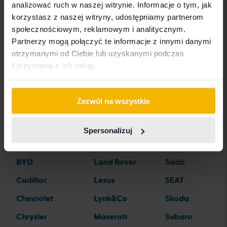
analizować ruch w naszej witrynie. Informacje o tym, jak
korzystasz z naszej witryny, udostępniamy partnerom
społecznościowym, reklamowym i analitycznym.
Marki samochodów
Partnerzy mogą połączyć te informacje z innymi danymi
otrzymanymi od Ciebie lub uzyskanymi podczas
korzystania z ich usług.
Alfa Romeo
Hyundai
Peugeot
Aston Martin
Iveco
Polestar
Zezwól na wszystkie
Audi
Jaguar
Porsche
Bentley
Jeep
Renault
Spersonalizuj
BMW
KIA
Rolls-Royce
BYD
Land Rover
Saab
Cadillac
Lexus
SEAT
Chevrolet
Lynk&Co
Skoda
Chrysler
Maserati
Subaru