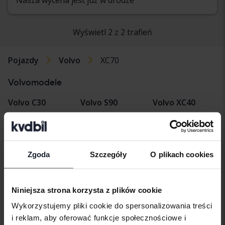
Wyświetl 2 z 2 trafień
Pojazdy
Volvo
XC70
Volvomodele
Volvo C30
Volvo S90
Volvo XC40
Volvo C40
Volvo V40
Volvo XC60
Volvo C70
Volvo V50
Volvo XC70
Zgoda
Szczegóły
O plikach cookies
Volvo S40
Volvo V60
Volvo XC90
Volvo S60
Volvo V70
Niniejsza strona korzysta z plików cookie
Volvo S80
Volvo V90
Wykorzystujemy pliki cookie do spersonalizowania treści
i reklam, aby oferować funkcje społecznościowe i