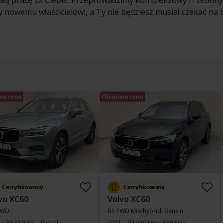
łą pracę za Ciebie. Przeprowadzimy kompleksowy i rzeteln
nowemu właścicielowi, a Ty nie będziesz musiał czekać na 
na cena
Obniżona cena
Certyfikowany
Certyfikowany
vo XC60
Volvo XC60
AWD
B5 FWD Mildhybrid, Bensin
86 250 km
Diesel
2021
92 240 km
Benzyna