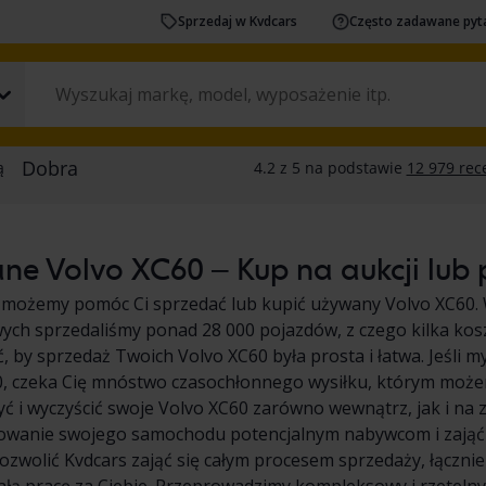
Sprzedaj w Kvdcars
Często zadawane pyt
e Volvo XC60 – Kup na aukcji lub p
 możemy pomóc Ci sprzedać lub kupić używany Volvo XC60. 
ych sprzedaliśmy ponad 28 000 pojazdów, z czego kilka kos
ć, by sprzedaż Twoich Volvo XC60 była prosta i łatwa. Jeśli 
, czeka Cię mnóstwo czasochłonnego wysiłku, którym możem
ć i wyczyścić swoje Volvo XC60 zarówno wewnątrz, jak i na 
owanie swojego samochodu potencjalnym nabywcom i zająć s
ozwolić Kvdcars zająć się całym procesem sprzedaży, łączni