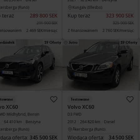
kersberga (Runö)
Kungälv (Ellesbo)
 teraz
289 800 SEK
Kup teraz
323 900 SEK
291 900 SEK
325 900 SEK
nansowaniem
2 469 SEK/miesiąc
Z finansowaniem
2 760 SEK/miesiąc
edziałek
19 Oferty
Jutro
19 Oferty
stowane
Testowane
vo XC60
Volvo XC60
WD Mildhybrid, Bensin
D3 FWD
64 410 km
Benzyna
2012
264 820 km
Diesel
kersberga (Runö)
Åkersberga (Runö)
dąca oferta:
345 500 SEK
Wiodąca oferta:
34 500 SEK