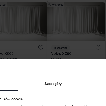
ótce
Wkrótce
Testowane
vo XC60
Volvo XC60
WD Recharge
D5 AWD
93 720 km
2018
96 480 km
Diesel
tryczny/benzyna
Bromölla
kersberga (Runö)
Cena startowa
Wkrótce
a startowa
Wkrótce
Nasza wycena jest już w drodze
Szczegóły
a wycena jest już w drodze
 plików cookie
Wyświetl 15 z 15 trafień