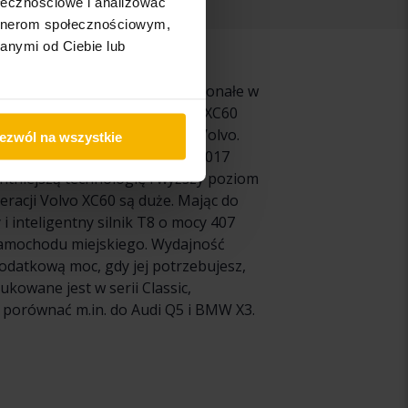
ołecznościowe i analizować
artnerom społecznościowym,
anymi od Ciebie lub
ejsze od XC90, ale równie doskonałe w
rzeczywistości pierwsza wersja XC60
nowi 1/3 całkowitej sprzedaży Volvo.
ezwól na wszystkie
60. Wprowadzając na rynek w 2017
entniejszą technologię i wyższy poziom
racji Volvo XC60 są duże. Mając do
 inteligentny silnik T8 o mocy 407
amochodu miejskiego. Wydajność
odatkową moc, gdy jej potrzebujesz,
ukowane jest w serii Classic,
a porównać m.in. do Audi Q5 i BMW X3.