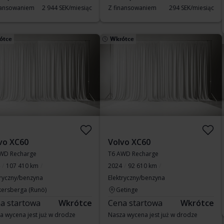
nansowaniem
2 944 SEK/miesiąc
Z finansowaniem
294 SEK/miesiąc
ótce
Wkrótce
vo XC60
Volvo XC60
WD Recharge
T6 AWD Recharge
107 410 km
2024
92 610 km
tryczny/benzyna
Elektryczny/benzyna
kersberga (Runö)
Getinge
a startowa
Wkrótce
Cena startowa
Wkrótce
a wycena jest już w drodze
Nasza wycena jest już w drodze