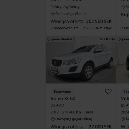
Elektryczny/benzyna
Å
Åkersberga (Runö)
Kup
Wiodąca oferta:
302 500 SEK
Z finansowaniem
2 577 SEK/miesiąc
Z fi
poniedziałek
26 Oferty
poni
Testowane
Te
Volvo XC60
Vol
D3 AWD
B5 A
2012
318 460 km
Diesel
2024
Linköping (Jägarvallen)
Å
Wiodąca oferta:
27 000 SEK
Wio