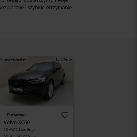
y przegląd, dostarczymy Twoje
bezpieczne i szybkie otrzymanie
poniedziałek
15 Oferty
Testowane
Volvo XC60
T8 AWD Twin Engine
2018
184 930 km