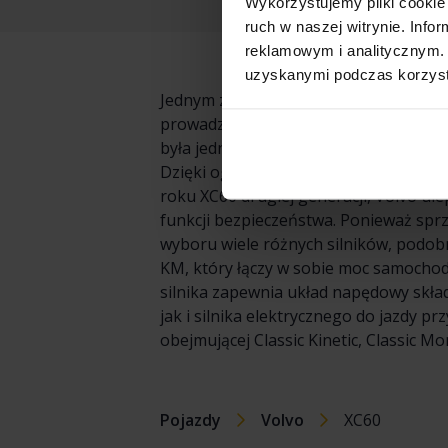
Wykorzystujemy pliki cookie 
ruch w naszej witrynie. Inf
reklamowym i analitycznym. 
uzyskanymi podczas korzysta
Jednym z najbardziej eleganckich i od
prowadzeniu, XC60 jest cenione za swó
była jednym z najlepiej sprzedających 
Dzięki ogromnej popularności na ryn
roku XC60 drugiej generacji, Volvo ule
funkcji bezpieczeństwa. Ponieważ sprz
wyboru wiele różnych silników, podobn
KM, który łączy w sobie moc samoch
silnika zapewnia układ napędowy skła
jak i silnika elektrycznego do jazdy p
obejmującej Classic Kinetic, Classic 
Pojazdy
Volvo
XC60