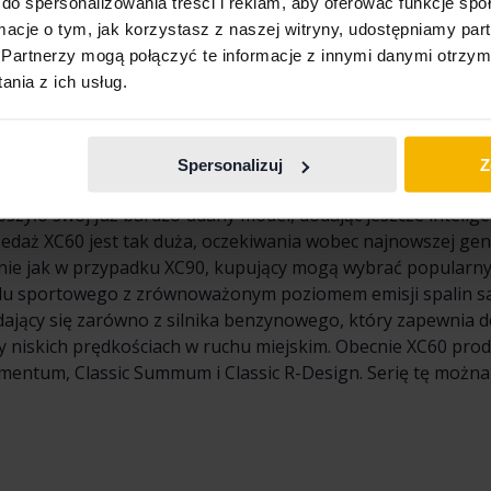
do spersonalizowania treści i reklam, aby oferować funkcje sp
ormacje o tym, jak korzystasz z naszej witryny, udostępniamy p
Partnerzy mogą połączyć te informacje z innymi danymi otrzym
nia z ich usług.
noszących sukcesy modeli SUV-ów Volvo jest XC60. Nieco mni
j elegancki wygląd od chwili jego premiery w 2008 roku. W 
się modeli Volvo w klasie premium klasy SUV w Europie i sta
Spersonalizuj
Z
ku samochodów używanych dostępnych jest wiele modeli XC
pszyło swój już bardzo udany model, dodając jeszcze intelig
edaż XC60 jest tak duża, oczekiwania wobec najnowszej gene
ie jak w przypadku XC90, kupujący mogą wybrać popularny i
odu sportowego z zrównoważonym poziomem emisji spalin s
dający się zarówno z silnika benzynowego, który zapewnia d
rzy niskich prędkościach w ruchu miejskim. Obecnie XC60 prod
Momentum, Classic Summum i Classic R-Design. Serię tę możn