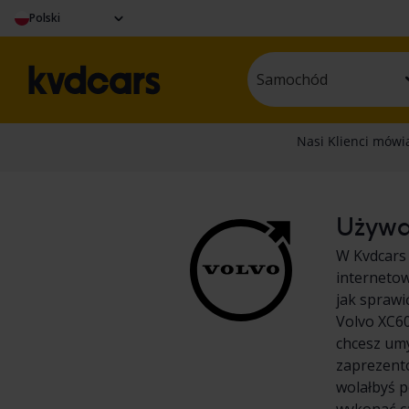
Polski
Samochód
Używan
W Kvdcars
internetow
jak sprawi
Volvo XC60
chcesz umy
zaprezent
wolałbyś p