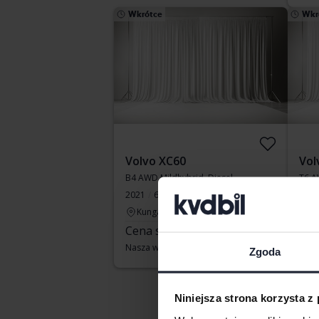
Wkrótce
Wkr
Volvo XC60
Vol
B4 AWD Mildhybrid, Diesel
T6 A
2021
61 180 km
Diesel
2023
Kungälv (Ellesbo)
Elek
Cena startowa
Wkrótce
Å
Cen
Nasza wycena jest już w drodze
Zgoda
Nasz
Niniejsza strona korzysta z