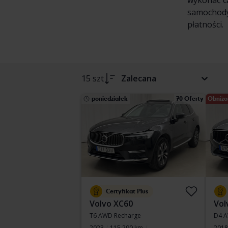
wykonać ca
samochody 
płatności.
15 szt
Zalecana
poniedziałek
70 Oferty
Obniżo
Certyfikat Plus
Volvo XC60
Vol
T6 AWD Recharge
D4 
2023
115 290 km
2018