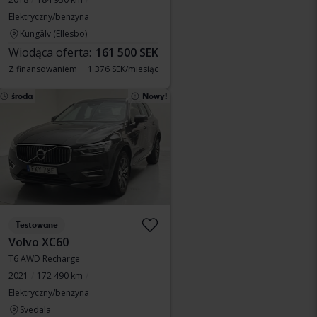
Elektryczny/benzyna
Kungälv (Ellesbo)
Wiodąca oferta:
161 500 SEK
Z finansowaniem
1 376 SEK/miesiąc
środa
Nowy!
Testowane
Volvo XC60
T6 AWD Recharge
2021
172 490 km
Elektryczny/benzyna
Svedala