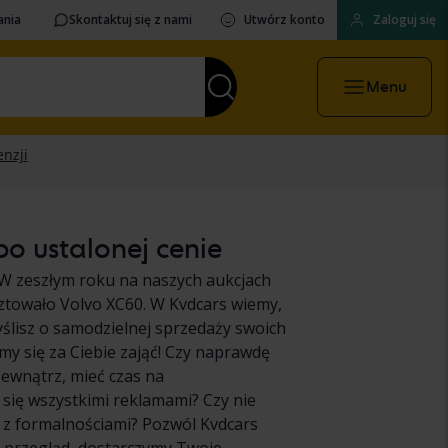
ania
Skontaktuj się z nami
Utwórz konto
Zaloguj się
Menu
o ustalonej cenie
W zeszłym roku na naszych aukcjach
ztowało Volvo XC60. W Kvdcars wiemy,
myślisz o samodzielnej sprzedaży swoich
y się za Ciebie zająć! Czy naprawdę
zewnątrz, mieć czas na
ię wszystkimi reklamami? Czy nie
e z formalnościami? Pozwól Kvdcars