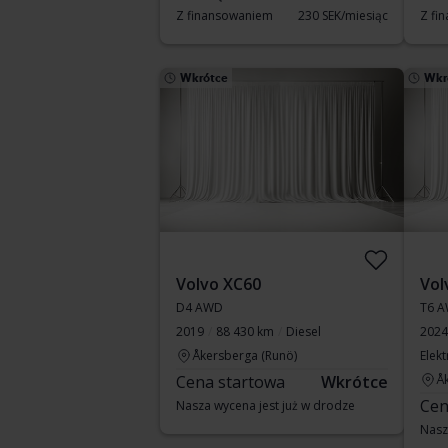
Z finansowaniem
230 SEK/miesiąc
Z fi
Wkrótce
Wkr
Volvo XC60
Vol
D4 AWD
T6 A
2019
88 430 km
Diesel
2024
Åkersberga (Runö)
Elek
Cena startowa
Wkrótce
Å
Cen
Nasza wycena jest już w drodze
Nasz