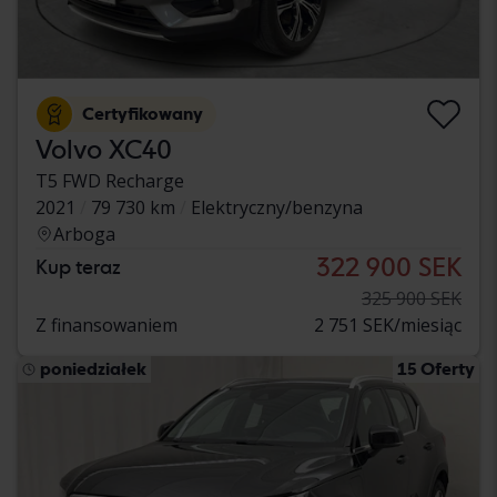
Certyfikowany
Volvo XC40
T5 FWD Recharge
2021
79 730 km
Elektryczny/benzyna
Arboga
322 900 SEK
Kup teraz
325 900 SEK
Z finansowaniem
2 751 SEK/miesiąc
poniedziałek
15 Oferty