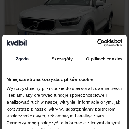
Zgoda
Szczegóły
O plikach cookies
Testowane
Volvo XC40
Niniejsza strona korzysta z plików cookie
D3 AWD
Wykorzystujemy pliki cookie do spersonalizowania treści
2020
162 440 km
Diesel
i reklam, aby oferować funkcje społecznościowe i
Åkersberga (Runö)
analizować ruch w naszej witrynie. Informacje o tym, jak
217 800 SEK
Kup teraz
korzystasz z naszej witryny, udostępniamy partnerom
społecznościowym, reklamowym i analitycznym.
224 900 SEK
Partnerzy mogą połączyć te informacje z innymi danymi
Z finansowaniem
1 856 SEK/miesiąc