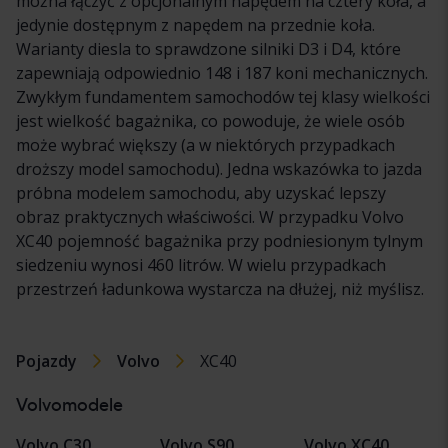
można łączyć z opcjonalnym napędem na cztery koła, a
jedynie dostępnym z napędem na przednie koła.
Warianty diesla to sprawdzone silniki D3 i D4, które
zapewniają odpowiednio 148 i 187 koni mechanicznych.
Zwykłym fundamentem samochodów tej klasy wielkości
jest wielkość bagażnika, co powoduje, że wiele osób
może wybrać większy (a w niektórych przypadkach
droższy model samochodu). Jedna wskazówka to jazda
próbna modelem samochodu, aby uzyskać lepszy
obraz praktycznych właściwości. W przypadku Volvo
XC40 pojemność bagażnika przy podniesionym tylnym
siedzeniu wynosi 460 litrów. W wielu przypadkach
przestrzeń ładunkowa wystarcza na dłużej, niż myślisz.
Pojazdy
Volvo
XC40
Volvomodele
Volvo C30
Volvo S90
Volvo XC40