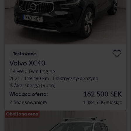
Testowane
Volvo XC40
T4 FWD Twin Engine
2021
119 480 km
Elektryczny/benzyna
Åkersberga (Runö)
162 500 SEK
Wiodąca oferta:
Z finansowaniem
1 384 SEK/miesiąc
Obniżona cena