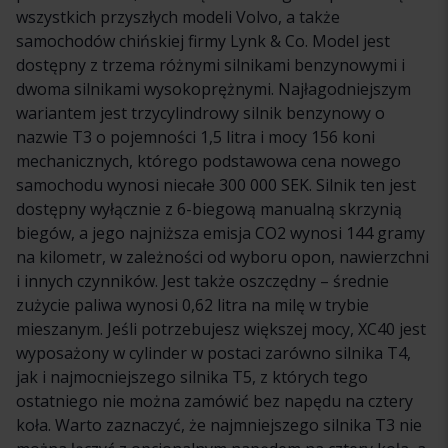
wszystkich przyszłych modeli Volvo, a także
samochodów chińskiej firmy Lynk & Co. Model jest
dostępny z trzema różnymi silnikami benzynowymi i
dwoma silnikami wysokoprężnymi. Najłagodniejszym
wariantem jest trzycylindrowy silnik benzynowy o
nazwie T3 o pojemności 1,5 litra i mocy 156 koni
mechanicznych, którego podstawowa cena nowego
samochodu wynosi niecałe 300 000 SEK. Silnik ten jest
dostępny wyłącznie z 6-biegową manualną skrzynią
biegów, a jego najniższa emisja CO2 wynosi 144 gramy
na kilometr, w zależności od wyboru opon, nawierzchni
i innych czynników. Jest także oszczędny – średnie
zużycie paliwa wynosi 0,62 litra na milę w trybie
mieszanym. Jeśli potrzebujesz większej mocy, XC40 jest
wyposażony w cylinder w postaci zarówno silnika T4,
jak i najmocniejszego silnika T5, z których tego
ostatniego nie można zamówić bez napędu na cztery
koła. Warto zaznaczyć, że najmniejszego silnika T3 nie