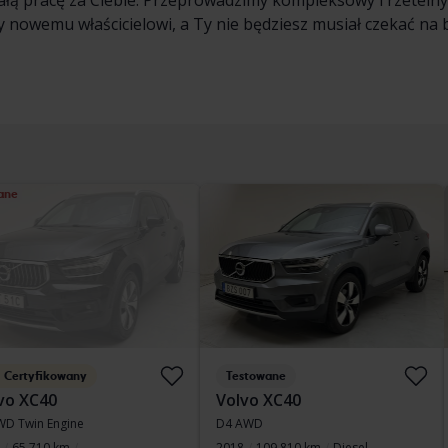
łą pracę za Ciebie. Przeprowadzimy kompleksowy i rzeteln
nowemu właścicielowi, a Ty nie będziesz musiał czekać na 
ane
Certyfikowany
Testowane
vo XC40
Volvo XC40
WD Twin Engine
D4 AWD
65 710 km
2018
109 810 km
Diesel