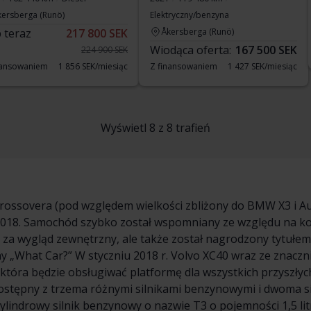
kersberga (Runö)
Elektryczny/benzyna
 teraz
217 800 SEK
Åkersberga (Runö)
Wiodąca oferta:
167 500 SEK
224 900 SEK
nansowaniem
1 856 SEK/miesiąc
Z finansowaniem
1 427 SEK/miesiąc
Wyświetl 8 z 8 trafień
ossovera (pod względem wielkości zbliżony do BMW X3 i Au
u 2018. Samochód szybko został wspomniany ze względu na 
ko za wygląd zewnętrzny, ale także został nagrodzony tytu
y „What Car?” W styczniu 2018 r. Volvo XC40 wraz ze znacz
tóra będzie obsługiwać platformę dla wszystkich przyszły
 dostępny z trzema różnymi silnikami benzynowymi i dwoma 
ylindrowy silnik benzynowy o nazwie T3 o pojemności 1,5 li