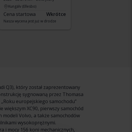
Kungälv (Ellesbo)
Cena startowa
Wkrótce
Nasza wycena jest już w drodze
di Q3), który został zaprezentowany
konstrukcję sygnowaną przez Thomasa
łem „Roku europejskiego samochodu”
nie większym XC90, pierwszy samochód
ch modeli Volvo, a także samochodów
silnikami wysokoprężnymi.
tra i mocy 156 koni mechanicznych,