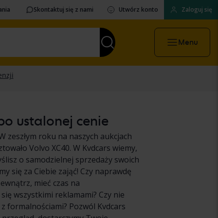
ania
Skontaktuj się z nami
Utwórz konto
Zaloguj się
Menu
o ustalonej cenie
W zeszłym roku na naszych aukcjach
ztowało Volvo XC40. W Kvdcars wiemy,
myślisz o samodzielnej sprzedaży swoich
y się za Ciebie zająć! Czy naprawdę
zewnątrz, mieć czas na
ię wszystkimi reklamami? Czy nie
e z formalnościami? Pozwól Kvdcars