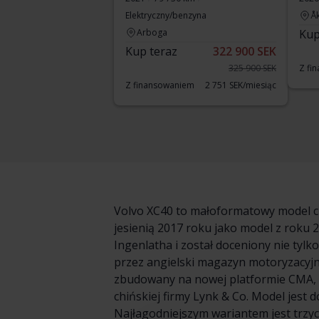
Elektryczny/benzyna
Å
Arboga
Kup
Kup teraz
322 900 SEK
325 900 SEK
Z fi
Z finansowaniem
2 751 SEK/miesiąc
Volvo XC40 to małoformatowy model cr
jesienią 2017 roku jako model z rok
Ingenlatha i został doceniony nie tyl
przez angielski magazyn motoryzacyjn
zbudowany na nowej platformie CMA, k
chińskiej firmy Lynk & Co. Model jest
Najłagodniejszym wariantem jest trzyc