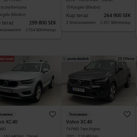
tryczny/benzyna
Kungälv (Ellesbo)
ngälv (Ellesbo)
Kup teraz
264 900 SEK
 teraz
299 800 SEK
Z finansowaniem
2 257 SEK/miesiąc
nansowaniem
2 554 SEK/miesiąc
na cena
poniedziałek
23 Oferty
stowane
Testowane
vo XC40
Volvo XC40
AWD
T4 FWD Twin Engine
162 440 km
Diesel
2021
119 480 km