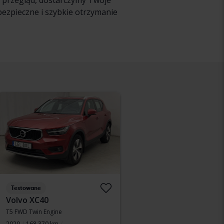
y przegląd, dostarczymy Twoje
bezpieczne i szybkie otrzymanie
Testowane
Volvo XC40
T5 FWD Twin Engine
2020
168 370 km