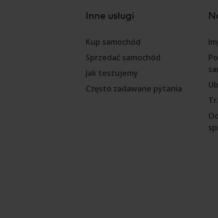
Inne usługi
Na
Kup samochód
Im
Sprzedać samochód
Po
sa
Jak testujemy
Ub
Często zadawane pytania
Tr
Od
sp