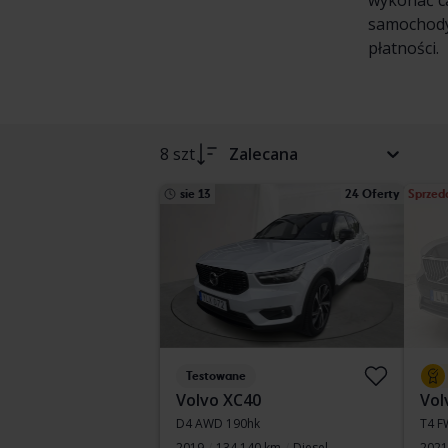
wykonać ca
samochody 
płatności.
8 szt
Zalecana
sie 13
24 Oferty
Sprzed
Testowane
Volvo XC40
Vol
D4 AWD 190hk
T4 F
2019
134 140 km
Diesel
2021