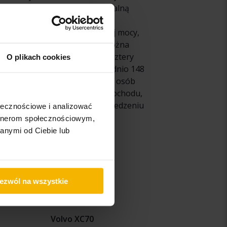
y wyłącznie z 6-biegową manualną
ru opon, nawierzchni i innych
ym. Jeśli potrzebujesz większej mocy,
 których tego ostatniego nie można
yć z opcjonalnym napędem na cztery
O plikach cookies
i D4, które zapewniają odpowiednio 148
gażnika, co powoduje, że wiele osób
 to jazda próbna modelem samochodu,
a przy podniesionym tylnym siedzeniu
ołecznościowe i analizować
artnerom społecznościowym,
anymi od Ciebie lub
Volvo XC40
ezwól na wszystkie
Volvo XC60
Volvo XC70