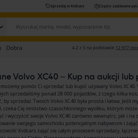
Sprzedaj w Kvdcars
Często zadawane pyt
e Volvo XC40 – Kup na aukcji lub p
 możemy pomóc Ci sprzedać lub kupić używany Volvo XC40. 
ych sprzedaliśmy ponad 28 000 pojazdów, z czego kilka kos
ć, by sprzedaż Twoich Volvo XC40 była prosta i łatwa. Jeśli 
, czeka Cię mnóstwo czasochłonnego wysiłku, którym możem
ć i wyczyścić swoje Volvo XC40 zarówno wewnątrz, jak i na 
owanie swojego samochodu potencjalnym nabywcom i zająć s
ozwolić Kvdcars zająć się całym procesem sprzedaży, łączni