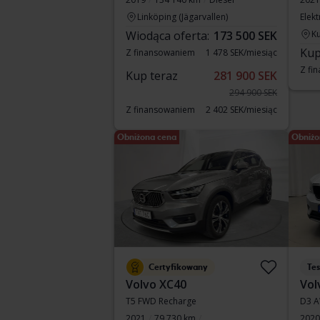
Linköping (Jägarvallen)
Elek
Wiodąca oferta:
173 500 SEK
Ku
Kup
Z finansowaniem
1 478 SEK/miesiąc
Z fi
Kup teraz
281 900 SEK
294 900 SEK
Z finansowaniem
2 402 SEK/miesiąc
Obniżona cena
Obniżo
Certyfikowany
Te
Volvo XC40
Vol
T5 FWD Recharge
D3 
2021
79 730 km
2020