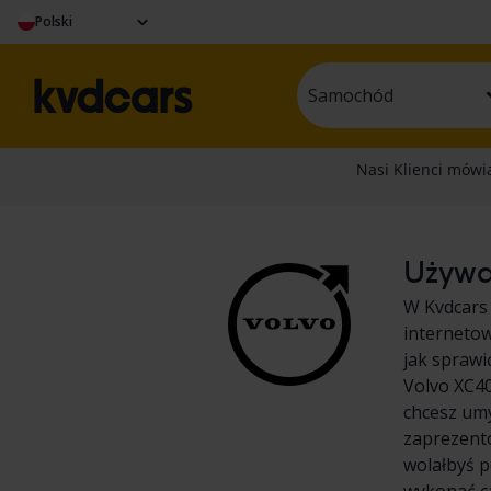
Polski
Samochód
Używan
W Kvdcars
internetow
jak sprawi
Volvo XC40
chcesz umy
zaprezent
wolałbyś p