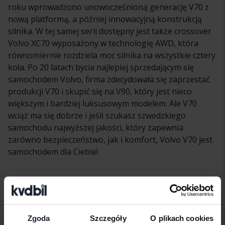
roku wprowadzono unowocześnioną generację V70 z
nową platformą, a później innowacyjną konstrukcją
silnika. W tej samej serii dostępny jest także crossover
Volvo XC70 wyposażony w technologię AWD, która
równomiernie rozdziela moc silnika na wszystkie cztery
koła. Po 20 latach bycia najlepiej sprzedającym się
samochodem Volvo, firma zdecydowała się zaprzestać
produkcji V70 i skupić się na V90, który jest nieco
większym i bardziej luksusowym modelem. Ale V70
wciąż ma się dobrze i jeśli szukasz szwedzkiego
samochodu najwyższej jakości, który zapewnia
zarówno bezpieczeństwo, jak i komfort, Volvo V70 jest
samochodem dla Ciebie!
Pojazdy
Volvo
V70
Volvomodele
Zgoda
Szczegóły
O plikach cookies