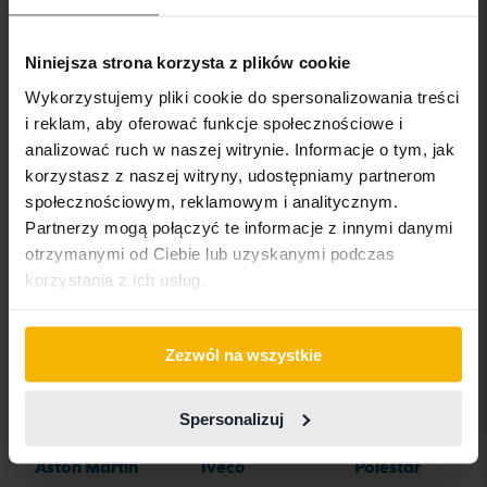
Volvo C30
Volvo S90
Volvo XC40
Volvo C40
Volvo V40
Volvo XC60
Niniejsza strona korzysta z plików cookie
Volvo C70
Volvo V50
Volvo XC70
Wykorzystujemy pliki cookie do spersonalizowania treści
i reklam, aby oferować funkcje społecznościowe i
Volvo S40
Volvo V60
Volvo XC90
analizować ruch w naszej witrynie. Informacje o tym, jak
korzystasz z naszej witryny, udostępniamy partnerom
Volvo S60
Volvo V70
społecznościowym, reklamowym i analitycznym.
Volvo S80
Volvo V90
Partnerzy mogą połączyć te informacje z innymi danymi
otrzymanymi od Ciebie lub uzyskanymi podczas
korzystania z ich usług.
Marki samochodów
Zezwól na wszystkie
Spersonalizuj
Alfa Romeo
Hyundai
Peugeot
Aston Martin
Iveco
Polestar