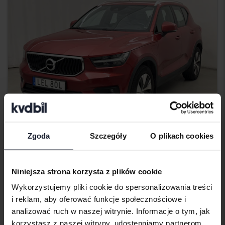
Zgoda
Szczegóły
O plikach cookies
Testowane
Volvo XC40
Niniejsza strona korzysta z plików cookie
T5 FWD Twin Engine
Wykorzystujemy pliki cookie do spersonalizowania treści
2020
168 370 km
Elektryczny/benzyna
i reklam, aby oferować funkcje społecznościowe i
Åkersberga (Runö)
analizować ruch w naszej witrynie. Informacje o tym, jak
234 900 SEK
Kup teraz
korzystasz z naszej witryny, udostępniamy partnerom