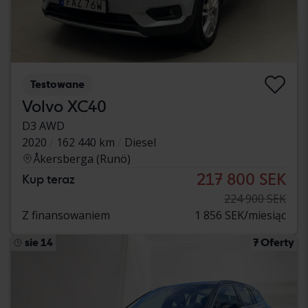
Testowane
Volvo XC40
D3 AWD
2020
162 440 km
Diesel
Åkersberga (Runö)
217 800 SEK
Kup teraz
224 900 SEK
Z finansowaniem
1 856 SEK/miesiąc
sie 14
7 Oferty