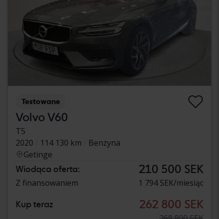
Testowane
Volvo V60
T5
2020
114 130 km
Benzyna
Getinge
210 500 SEK
Wiodąca oferta:
Z finansowaniem
1 794 SEK/miesiąc
262 800 SEK
Kup teraz
268 800 SEK