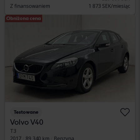
Z finansowaniem
1 873 SEK/miesiąc
Obniżona cena
Testowane
Volvo V40
T3
2017
89 340 km
Benzyna