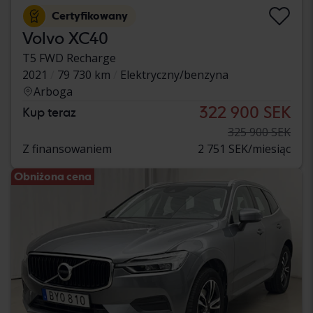
Certyfikowany
Volvo XC40
T5 FWD Recharge
2021
79 730 km
Elektryczny/benzyna
Arboga
322 900 SEK
Kup teraz
325 900 SEK
Z finansowaniem
2 751 SEK/miesiąc
Obniżona cena