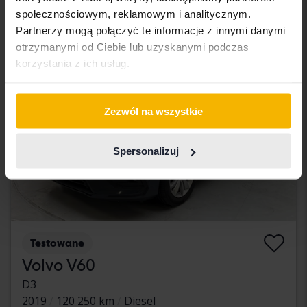
Z finansowaniem
2 002 SEK/miesiąc
społecznościowym, reklamowym i analitycznym.
Partnerzy mogą połączyć te informacje z innymi danymi
otrzymanymi od Ciebie lub uzyskanymi podczas
korzystania z ich usług.
Zezwól na wszystkie
Spersonalizuj
Testowane
Volvo V60
D3
2019
120 250 km
Diesel