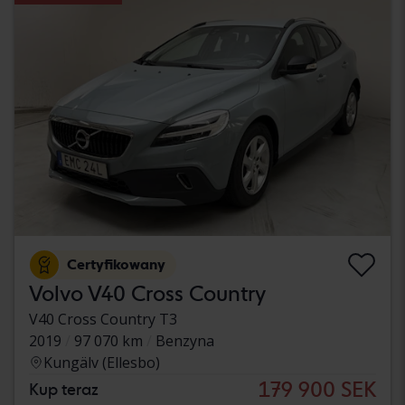
Certyfikowany
Volvo V40 Cross Country
V40 Cross Country T3
2019
97 070 km
Benzyna
Kungälv (Ellesbo)
179 900 SEK
Kup teraz