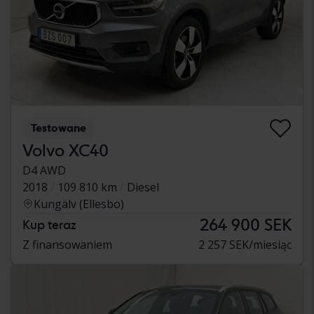
Testowane
Volvo XC40
D4 AWD
2018
109 810 km
Diesel
Kungälv (Ellesbo)
264 900 SEK
Kup teraz
Z finansowaniem
2 257 SEK/miesiąc