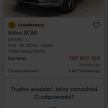
Certyfikowany
Volvo XC60
D4 AWD
2018
86 250 km
Diesel
Åkersberga (Runö)
289 800 SEK
Kup teraz
291 900 SEK
Z finansowaniem
2 469 SEK/miesiąc
Trudno wiedzieć, który samochód
Ci odpowiada?