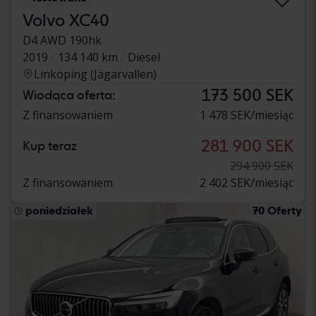
Volvo XC40
D4 AWD 190hk
2019
134 140 km
Diesel
Linköping (Jägarvallen)
173 500 SEK
Wiodąca oferta:
Z finansowaniem
1 478 SEK/miesiąc
281 900 SEK
Kup teraz
294 900 SEK
Z finansowaniem
2 402 SEK/miesiąc
poniedziałek
70 Oferty