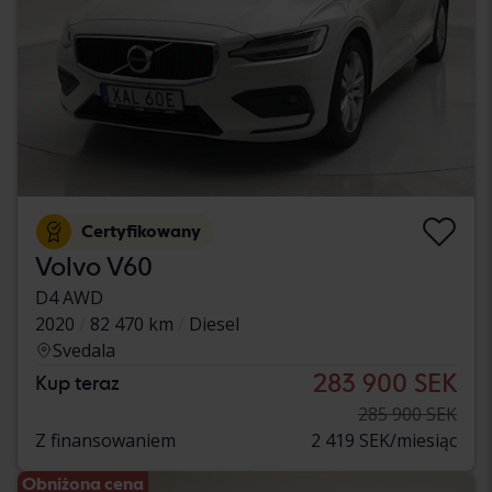
Certyfikowany
Volvo V60
D4 AWD
2020
82 470 km
Diesel
Svedala
283 900 SEK
Kup teraz
285 900 SEK
Z finansowaniem
2 419 SEK/miesiąc
Obniżona cena