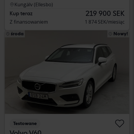
Kungälv (Ellesbo)
219 900 SEK
Kup teraz
Z finansowaniem
1 874 SEK/miesiąc
środa
Nowy!
Testowane
Volvo V60