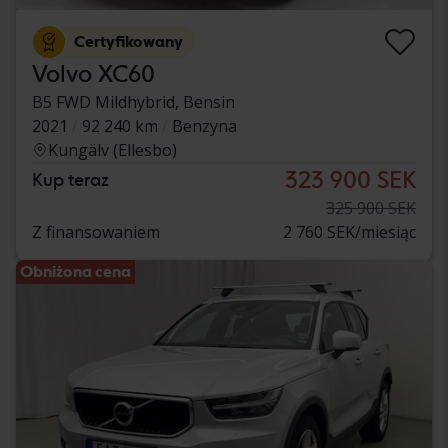
Certyfikowany
Volvo XC60
B5 FWD Mildhybrid, Bensin
2021
92 240 km
Benzyna
Kungälv (Ellesbo)
323 900 SEK
Kup teraz
325 900 SEK
Z finansowaniem
2 760 SEK/miesiąc
Obniżona cena