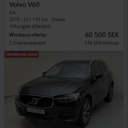
Volvo V60
D4
2015
211 170 km
Diesel
Kungälv (Ellesbo)
60 500 SEK
Wiodąca oferta:
Z finansowaniem
516 SEK/miesiąc
Obniżona cena