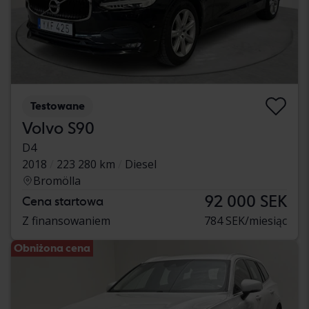
Testowane
Volvo S90
D4
2018
223 280 km
Diesel
Bromölla
92 000 SEK
Cena startowa
Z finansowaniem
784 SEK/miesiąc
Obniżona cena