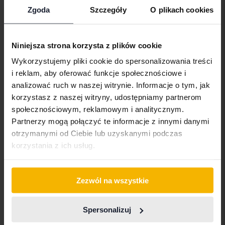
Zgoda
Szczegóły
O plikach cookies
Niniejsza strona korzysta z plików cookie
Certyfikowany
Wykorzystujemy pliki cookie do spersonalizowania treści
i reklam, aby oferować funkcje społecznościowe i
Volvo V60
analizować ruch w naszej witrynie. Informacje o tym, jak
D4
korzystasz z naszej witryny, udostępniamy partnerom
2020
86 730 km
Diesel
społecznościowym, reklamowym i analitycznym.
Kungälv (Ellesbo)
Partnerzy mogą połączyć te informacje z innymi danymi
198 500 SEK
Wiodąca oferta:
otrzymanymi od Ciebie lub uzyskanymi podczas
Z finansowaniem
1 691 SEK/miesiąc
korzystania z ich usług.
264 900 SEK
Kup teraz
Z finansowaniem
2 257 SEK/miesiąc
Zezwól na wszystkie
sie 14
5 Oferty
Spersonalizuj