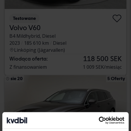
Testowane
Volvo V60
B4 Mildhybrid, Diesel
2023
185 610 km
Diesel
Linköping (Jägarvallen)
118 500 SEK
Wiodąca oferta:
Z finansowaniem
1 009 SEK/miesiąc
sie 20
5 Oferty