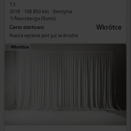
T3
2018
108 850 km
Benzyna
Åkersberga (Runö)
Wkrótce
Cena startowa
Nasza wycena jest już w drodze
Wkrótce