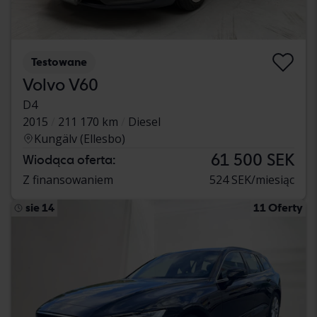
Testowane
Volvo V60
D4
2015
211 170 km
Diesel
Kungälv (Ellesbo)
61 500 SEK
Wiodąca oferta:
Z finansowaniem
524 SEK/miesiąc
sie 14
11 Oferty