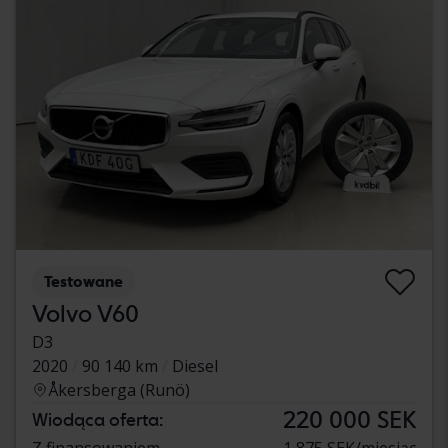
Testowane
Volvo V60
D3
2020
90 140 km
Diesel
Åkersberga (Runö)
220 000 SEK
Wiodąca oferta:
Z finansowaniem
1 875 SEK/miesiąc