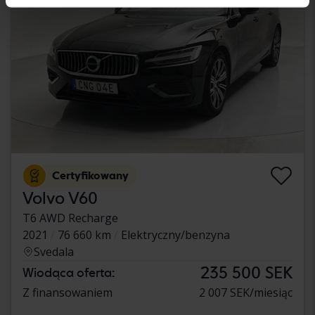
Certyfikowany
Volvo V60
T6 AWD Recharge
2021
76 660 km
Elektryczny/benzyna
Svedala
235 500 SEK
Wiodąca oferta:
Z finansowaniem
2 007 SEK/miesiąc