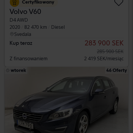
Certyfikowany
Volvo V60
D4 AWD
2020
82 470 km
Diesel
Svedala
283 900 SEK
Kup teraz
285 900 SEK
Z finansowaniem
2 419 SEK/miesiąc
wtorek
46 Oferty