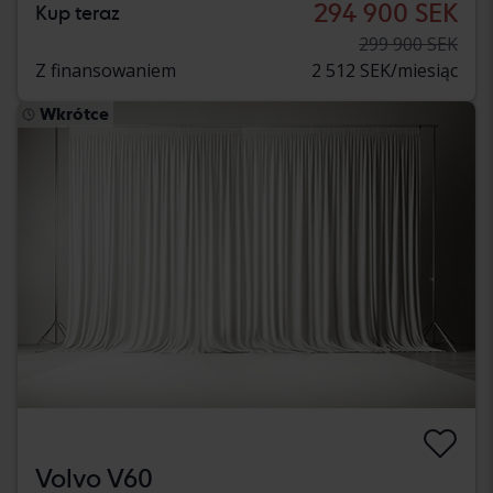
294 900 SEK
Kup teraz
299 900 SEK
Z finansowaniem
2 512 SEK/miesiąc
Wkrótce
Volvo V60