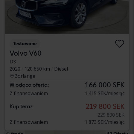
Testowane
Volvo V60
D3
2020
120 650 km
Diesel
Borlänge
166 000 SEK
Wiodąca oferta:
Z finansowaniem
1 415 SEK/miesiąc
219 800 SEK
Kup teraz
229 800 SEK
Z finansowaniem
1 873 SEK/miesiąc
środa
12 Oferty