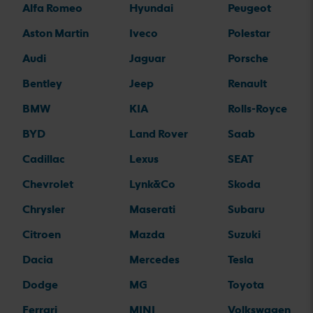
Alfa Romeo
Hyundai
Peugeot
Aston Martin
Iveco
Polestar
Audi
Jaguar
Porsche
Bentley
Jeep
Renault
BMW
KIA
Rolls-Royce
BYD
Land Rover
Saab
Cadillac
Lexus
SEAT
Chevrolet
Lynk&Co
Skoda
Chrysler
Maserati
Subaru
Citroen
Mazda
Suzuki
Dacia
Mercedes
Tesla
Dodge
MG
Toyota
Ferrari
MINI
Volkswagen