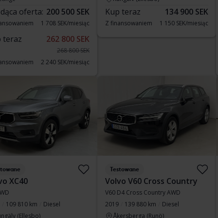
dąca oferta:
200 500 SEK
Kup teraz
134 900 SEK
nansowaniem
1 708 SEK/miesiąc
Z finansowaniem
1 150 SEK/miesiąc
 teraz
262 800 SEK
268 800 SEK
nansowaniem
2 240 SEK/miesiąc
stowane
Testowane
vo XC40
Volvo V60 Cross Country
AWD
V60 D4 Cross Country AWD
109 810 km
Diesel
2019
139 880 km
Diesel
ngälv (Ellesbo)
Åkersberga (Runö)