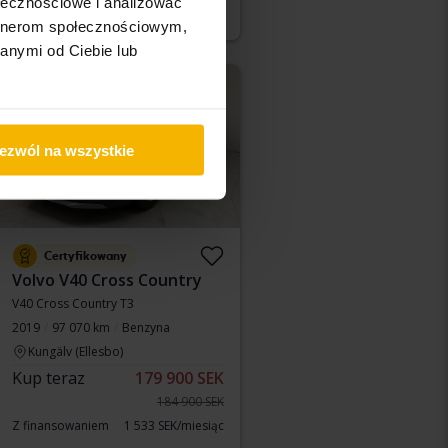
ołecznościowe i analizować
Z finansowaniem
2 469 SEK/miesiąc
artnerom społecznościowym,
anymi od Ciebie lub
Obniżona cena
ezwól na wszystkie
Certyfikowany
Volvo V40 Cross Country
V40 Cross Country T3
2019
97 070 km
Benzyna
Kungälv (Ellesbo)
Kup teraz
179 900 SEK
184 900 SEK
Z finansowaniem
1 533 SEK/miesiąc