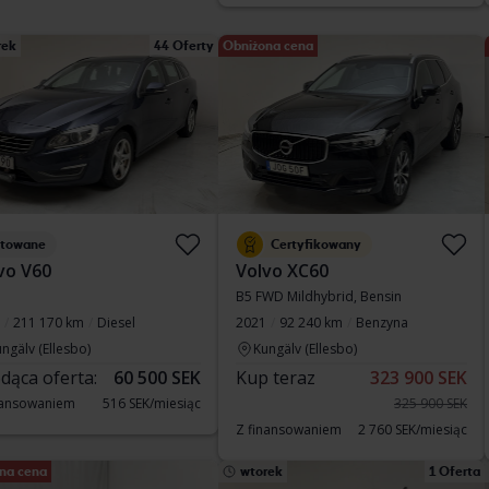
rek
44 Oferty
Obniżona cena
stowane
Certyfikowany
vo V60
Volvo XC60
B5 FWD Mildhybrid, Bensin
211 170 km
Diesel
2021
92 240 km
Benzyna
ngälv (Ellesbo)
Kungälv (Ellesbo)
dąca oferta:
60 500 SEK
Kup teraz
323 900 SEK
nansowaniem
516 SEK/miesiąc
325 900 SEK
Z finansowaniem
2 760 SEK/miesiąc
na cena
wtorek
1 Oferta