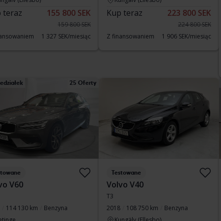
 teraz
155 800 SEK
Kup teraz
223 800 SEK
159 800 SEK
224 800 SEK
nansowaniem
1 327 SEK/miesiąc
Z finansowaniem
1 906 SEK/miesiąc
edziałek
25 Oferty
stowane
Testowane
vo V60
Volvo V40
T3
114 130 km
Benzyna
2018
108 750 km
Benzyna
etinge
Kungälv (Ellesbo)