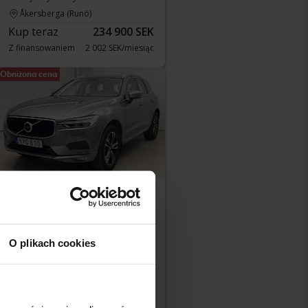
Åkersberga (Runö)
Kup teraz
234 900 SEK
Z finansowaniem
2 002 SEK/miesiąc
Obniżona cena
Certyfikowany
Volvo XC60
D4 AWD
O plikach cookies
2018
86 250 km
Diesel
Åkersberga (Runö)
Kup teraz
289 800 SEK
291 900 SEK