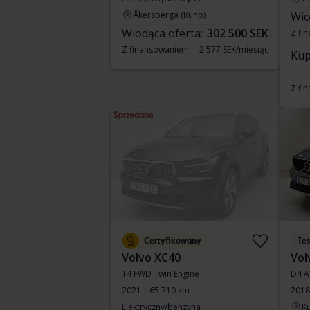
Åkersberga (Runö)
Wio
Wiodąca oferta:
302 500 SEK
Z fi
Z finansowaniem
2 577 SEK/miesiąc
Kup
Z fi
Sprzedane
Certyfikowany
Te
Volvo XC40
Vol
T4 FWD Twin Engine
D4 
2021
65 710 km
2018
Elektryczny/benzyna
Ku