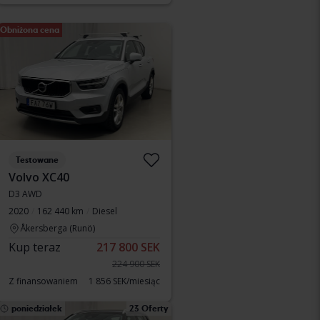
Obniżona cena
Testowane
Volvo XC40
D3 AWD
2020
162 440 km
Diesel
Åkersberga (Runö)
Kup teraz
217 800 SEK
224 900 SEK
Z finansowaniem
1 856 SEK/miesiąc
poniedziałek
23 Oferty