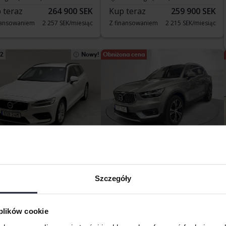
 teraz
264 900 SEK
Kup teraz
259 900 SEK
nansowaniem
2 257 SEK/miesiąc
Z finansowaniem
2 215 SEK/miesiąc
12
Nowy!
Obniżona cena
stowane
Certyfikowany
vo V60
Volvo XC40
ildhybrid, Diesel
T5 FWD Recharge
Szczegóły
330 620 km
Diesel
2021
79 730 km
ngälv (Ellesbo)
Elektryczny/benzyna
a startowa
78 000 SEK
Arboga
 plików cookie
Kup teraz
322 900 SEK
nansowaniem
664 SEK/miesiąc