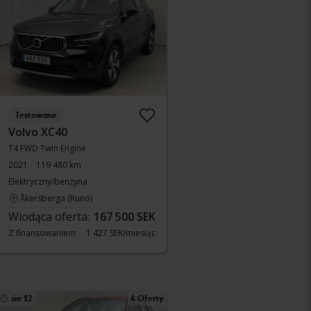
Testowane
Volvo XC40
T4 FWD Twin Engine
2021
119 480 km
Elektryczny/benzyna
Åkersberga (Runö)
Wiodąca oferta:
167 500 SEK
Z finansowaniem
1 427 SEK/miesiąc
sie 12
4 Oferty