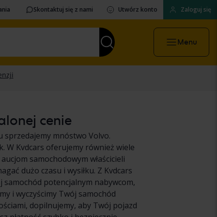
ania
Skontaktuj się z nami
Utwórz konto
Zaloguj się
Menu
alonej cenie
ku sprzedajemy mnóstwo Volvo.
k. W Kvdcars oferujemy również wiele
 aucjom samochodowym właścicieli
ać dużo czasu i wysiłku. Z Kvdcars
ój samochód potencjalnym nabywcom,
emy i wyczyścimy Twój samochód
ościami, dopilnujemy, aby Twój pojazd