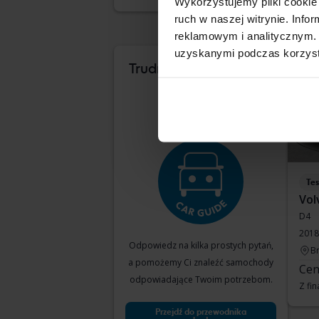
Wykorzystujemy pliki cookie 
ruch w naszej witrynie. Inf
reklamowym i analitycznym. 
uzyskanymi podczas korzysta
sie 
Trudno wiedzieć, który
samochód Ci
odpowiada?
Te
Vol
D4
2018
Odpowiedz na kilka prostych pytań,
B
a pomożemy Ci znaleźć samochody
Cen
odpowiadające Twoim potrzebom.
Z fi
Przejdź do przewodnika