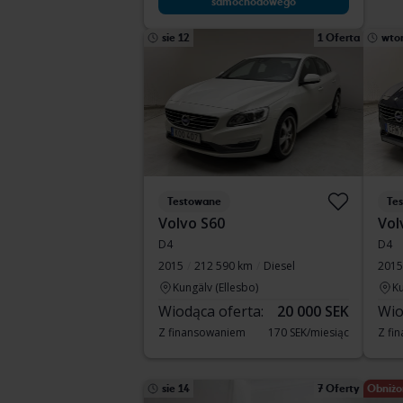
samochodowego
sie 12
1 Oferta
wto
Testowane
Te
Volvo S60
Vol
D4
D4
2015
212 590 km
Diesel
2015
Kungälv (Ellesbo)
Ku
Wiodąca oferta:
20 000 SEK
Wio
Z finansowaniem
170 SEK/miesiąc
Z fi
sie 14
7 Oferty
Obniżo