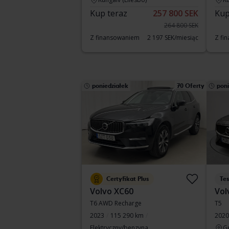
Kup teraz
257 800 SEK
Kup
264 800 SEK
Z finansowaniem
2 197 SEK/miesiąc
Z fi
poniedziałek
70 Oferty
poni
Certyfikat Plus
Te
Volvo XC60
Vol
T6 AWD Recharge
T5
2023
115 290 km
2020
Elektryczny/benzyna
G