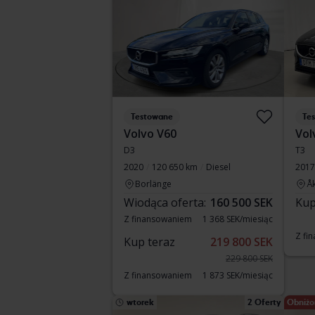
Testowane
Te
Volvo V60
Vol
D3
T3
2020
120 650 km
Diesel
2017
Borlänge
Å
Wiodąca oferta:
160 500 SEK
Kup
Z finansowaniem
1 368 SEK/miesiąc
Z fi
Kup teraz
219 800 SEK
229 800 SEK
Z finansowaniem
1 873 SEK/miesiąc
wtorek
2 Oferty
Obniżo