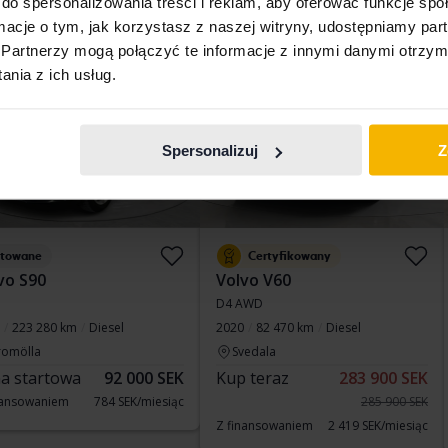
do spersonalizowania treści i reklam, aby oferować funkcje sp
325 900 SEK
ormacje o tym, jak korzystasz z naszej witryny, udostępniamy p
Z finansowaniem
2 751 SEK/miesiąc
Partnerzy mogą połączyć te informacje z innymi danymi otrzym
nia z ich usług.
12
Nowy!
Obniżona cena
Spersonalizuj
Z
stowane
Certyfikowany
vo S90
Volvo V60
D4 AWD
223 280 km
Diesel
2020
82 470 km
Diesel
romölla
Svedala
a startowa
92 000 SEK
Kup teraz
283 900 SEK
nansowaniem
784 SEK/miesiąc
285 900 SEK
Z finansowaniem
2 419 SEK/miesiąc