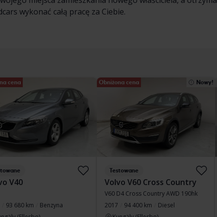
swojego miejsca zamieszkania nowego właściciela, a otrzyma
cars wykonać całą pracę za Ciebie.
na cena
Obniżona cena
Nowy!
stowane
Testowane
vo V40
Volvo V60 Cross Country
V60 D4 Cross Country AWD 190hk
93 680 km
Benzyna
2017
94 400 km
Diesel
ngälv (Ellesbo)
Kungälv (Ellesbo)