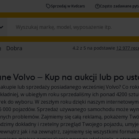
Sprzedaj w Kvdcars
Często zadawane pyt
e Volvo – Kup na aukcji lub po ust
zakupie lub sprzedaży posiadanego wcześniej Volvo? Co ro
ładniej, w ubiegłym roku sprzedaliśmy ich ponad 4200 sztu
rek do wyboru. W zeszłym roku dzięki naszym internetowym
26 000 pojazdów. Sprzedaż używanego samochodu może wymag
dnych problemów. Zajmiemy się całą reklamą, pokażemy Tw
dzimy dokładny i rzetelny przegląd Twojego pojazdu, umyj
wnątrz jak i na zewnątrz, zajmiemy się wszystkimi formaln