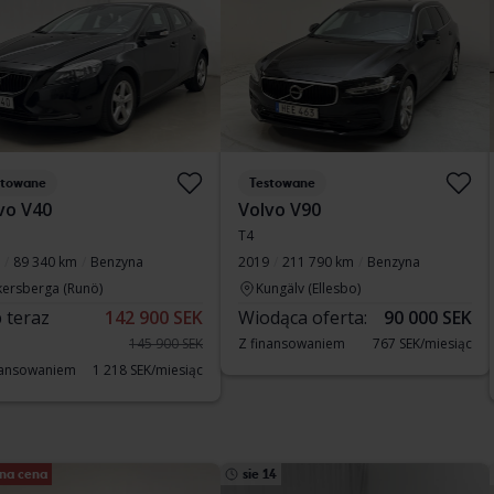
stowane
Testowane
vo V40
Volvo V90
T4
89 340 km
Benzyna
2019
211 790 km
Benzyna
kersberga (Runö)
Kungälv (Ellesbo)
 teraz
142 900 SEK
Wiodąca oferta:
90 000 SEK
145 900 SEK
Z finansowaniem
767 SEK/miesiąc
nansowaniem
1 218 SEK/miesiąc
na cena
sie 14