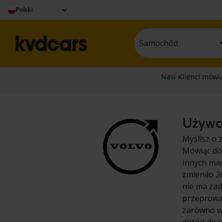
Polski
Samochód
Używan
Myślisz o 
Mówiąc dok
innych ma
zmieniło 
nie ma ża
przeprowa
zarówno we