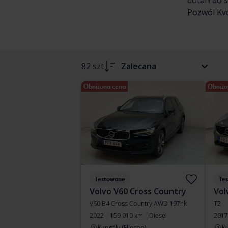
dotarł do 
Pozwól Kvd
82 szt
Zalecana
Obniżona cena
Obniżo
Testowane
Te
Volvo V60 Cross Country
Vol
V60 B4 Cross Country AWD 197hk
T2
2022
159 010 km
Diesel
2017
Kungälv (Ellesbo)
Ku