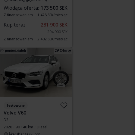
Wiodąca oferta:
173 500 SEK
Z finansowaniem
1 478 SEK/miesiąc
Kup teraz
281 900 SEK
294 900 SEK
Z finansowaniem
2 402 SEK/miesiąc
poniedziałek
27 Oferty
Testowane
Volvo V60
D3
2020
90 140 km
Diesel
Åkersberga (Runö)