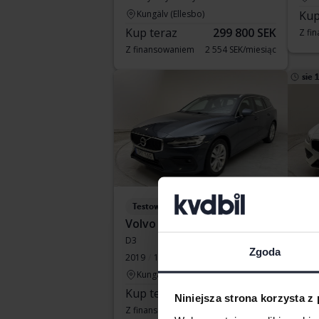
Kungälv (Ellesbo)
Kup
Kup teraz
299 800 SEK
Z fi
Z finansowaniem
2 554 SEK/miesiąc
sie 
Testowane
Te
Volvo V60
Vol
D3
B4 M
Zgoda
2019
120 250 km
Diesel
2022
Kungälv (Ellesbo)
Ku
Kup teraz
219 900 SEK
Cen
Niniejsza strona korzysta z
Z finansowaniem
1 874 SEK/miesiąc
Z fi