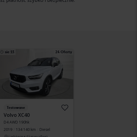
sz płatność szybko i bezpiecznie.
sie 13
24 Oferty
Testowane
Volvo XC40
D4 AWD 190hk
2019
134 140 km
Diesel
Linköping (Jägarvallen)