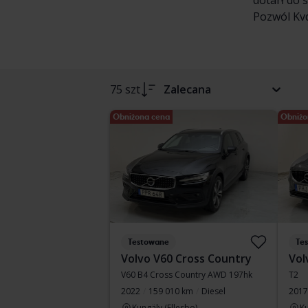
dotarł do 
Pozwól Kvd
75 szt
Zalecana
Obniżona cena
Obniżo
Testowane
Te
Volvo V60 Cross Country
Vol
V60 B4 Cross Country AWD 197hk
T2
2022
159 010 km
Diesel
2017
Kungälv (Ellesbo)
Ku