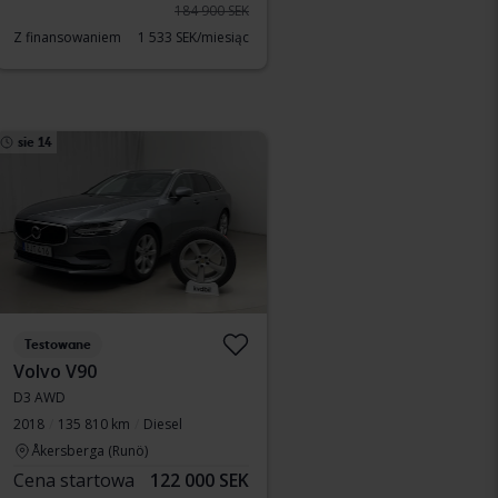
184 900 SEK
Z finansowaniem
1 533 SEK/miesiąc
sie 14
Testowane
Volvo V90
D3 AWD
2018
135 810 km
Diesel
Åkersberga (Runö)
Cena startowa
122 000 SEK