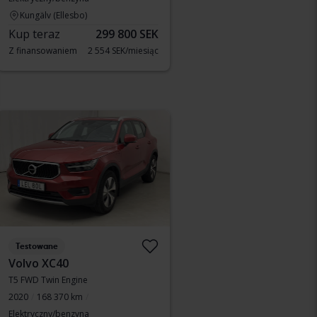
Kungälv (Ellesbo)
Kup teraz
299 800 SEK
Z finansowaniem
2 554 SEK/miesiąc
Testowane
Volvo XC40
T5 FWD Twin Engine
2020
168 370 km
Elektryczny/benzyna