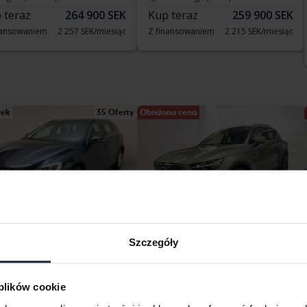
 teraz
264 900 SEK
Kup teraz
259 900 SEK
nansowaniem
2 257 SEK/miesiąc
Z finansowaniem
2 215 SEK/miesiąc
rek
35 Oferty
Obniżona cena
stowane
Certyfikowany
Szczegóły
vo V60
Volvo XC40
T5 FWD Recharge
211 170 km
Diesel
2021
79 730 km
 plików cookie
ngälv (Ellesbo)
Elektryczny/benzyna