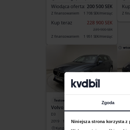
Wiodąca oferta:
200 500 SEK
Kup
Z finansowaniem
1 708 SEK/miesiąc
Z fi
Kup teraz
228 900 SEK
239 900 SEK
Z finansowaniem
1 951 SEK/miesiąc
wto
Testowane
Te
Zgoda
Volvo V60
Vol
D3
D4
2019
120 250 km
Diesel
2015
Niniejsza strona korzysta z
Kungälv (Ellesbo)
Ku