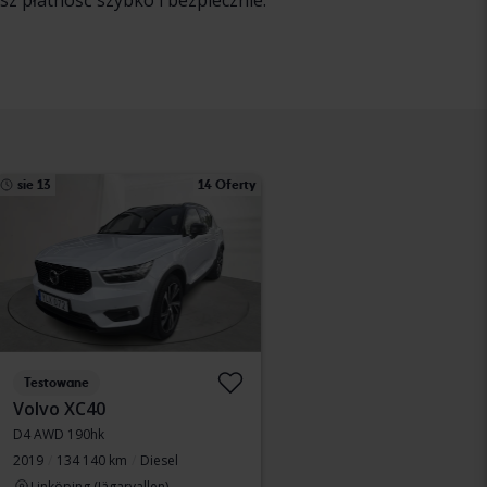
sz płatność szybko i bezpiecznie.
sie 13
14 Oferty
Testowane
Volvo XC40
D4 AWD 190hk
2019
134 140 km
Diesel
Linköping (Jägarvallen)