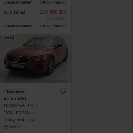
Z finansowaniem
1 040 SEK/miesiąc
Kup teraz
215 900 SEK
223 800 SEK
Z finansowaniem
1 839 SEK/miesiąc
sie 12
Testowane
Volvo V60
T8 AWD TwEn 392hk
2020
127 380 km
Elektryczny/benzyna
Svedala