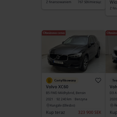
Wio
Z finansowaniem
767 SEK/miesiąc
Z fi
Obniżona cena
Obniżo
Certyfikowany
Te
Volvo XC60
Vol
B5 FWD Mildhybrid, Bensin
D3 
2021
92 240 km
Benzyna
2020
Kungälv (Ellesbo)
Å
Kup teraz
323 900 SEK
Kup