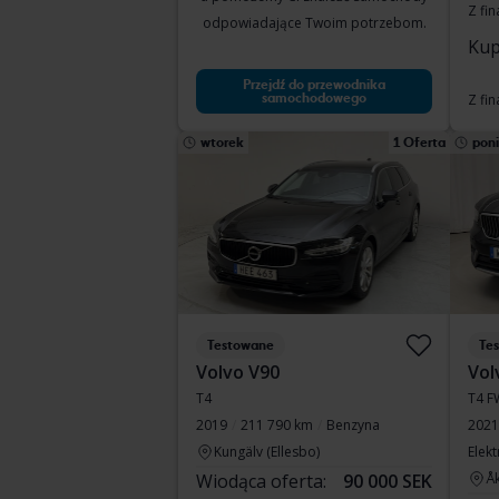
Z fi
odpowiadające Twoim potrzebom.
Kup
Przejdź do przewodnika
samochodowego
Z fi
wtorek
1 Oferta
poni
Testowane
Te
Volvo V90
Vol
T4
T4 F
2019
211 790 km
Benzyna
2021
Kungälv (Ellesbo)
Elek
Wiodąca oferta:
90 000 SEK
Å