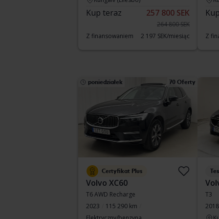
Kup teraz
257 800 SEK
Kup
264 800 SEK
Z finansowaniem
2 197 SEK/miesiąc
Z fi
poniedziałek
70 Oferty
Certyfikat Plus
Te
Volvo XC60
Vol
T6 AWD Recharge
T3
2023
115 290 km
2018
Elektryczny/benzyna
Ku