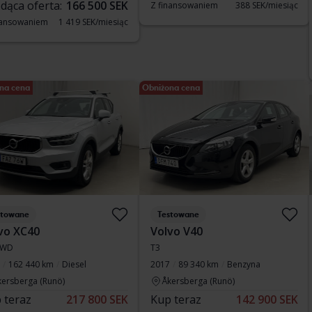
dąca oferta:
166 500 SEK
Z finansowaniem
388 SEK/miesiąc
nansowaniem
1 419 SEK/miesiąc
na cena
Obniżona cena
stowane
Testowane
vo XC40
Volvo V40
AWD
T3
162 440 km
Diesel
2017
89 340 km
Benzyna
kersberga (Runö)
Åkersberga (Runö)
 teraz
217 800 SEK
Kup teraz
142 900 SEK