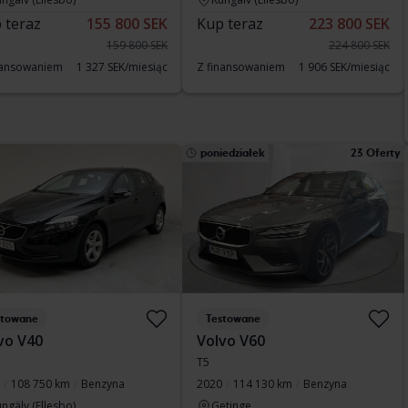
 teraz
155 800 SEK
Kup teraz
223 800 SEK
159 800 SEK
224 800 SEK
nansowaniem
1 327 SEK/miesiąc
Z finansowaniem
1 906 SEK/miesiąc
poniedziałek
23 Oferty
stowane
Testowane
vo V40
Volvo V60
T5
108 750 km
Benzyna
2020
114 130 km
Benzyna
ngälv (Ellesbo)
Getinge