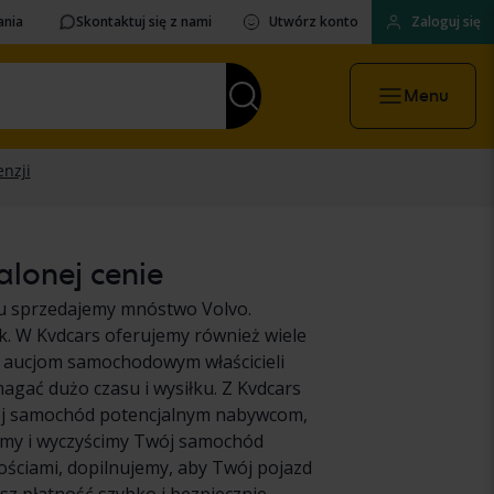
ania
Skontaktuj się z nami
Utwórz konto
Zaloguj się
Menu
alonej cenie
ku sprzedajemy mnóstwo Volvo.
k. W Kvdcars oferujemy również wiele
 aucjom samochodowym właścicieli
ać dużo czasu i wysiłku. Z Kvdcars
ój samochód potencjalnym nabywcom,
emy i wyczyścimy Twój samochód
ościami, dopilnujemy, aby Twój pojazd