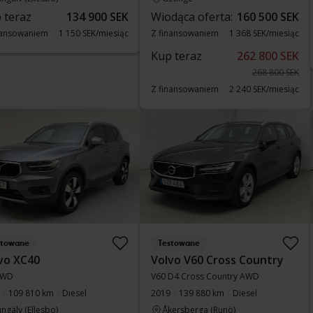
 teraz
134 900 SEK
Wiodąca oferta:
160 500 SEK
nansowaniem
1 150 SEK/miesiąc
Z finansowaniem
1 368 SEK/miesiąc
Kup teraz
262 800 SEK
268 800 SEK
Z finansowaniem
2 240 SEK/miesiąc
stowane
Testowane
vo XC40
Volvo V60 Cross Country
AWD
V60 D4 Cross Country AWD
109 810 km
Diesel
2019
139 880 km
Diesel
ngälv (Ellesbo)
Åkersberga (Runö)