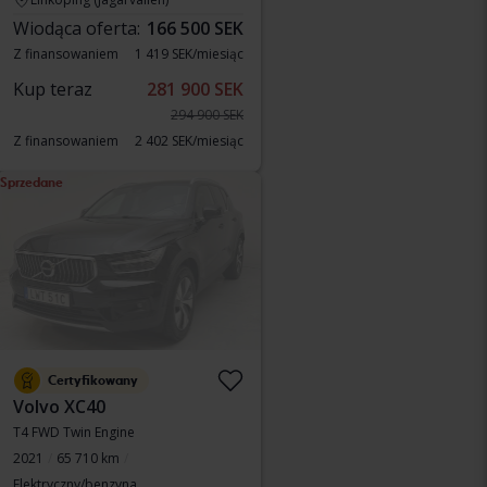
Wiodąca oferta:
166 500 SEK
Z finansowaniem
1 419 SEK/miesiąc
Kup teraz
281 900 SEK
294 900 SEK
Z finansowaniem
2 402 SEK/miesiąc
Sprzedane
Certyfikowany
Volvo XC40
T4 FWD Twin Engine
2021
65 710 km
Elektryczny/benzyna