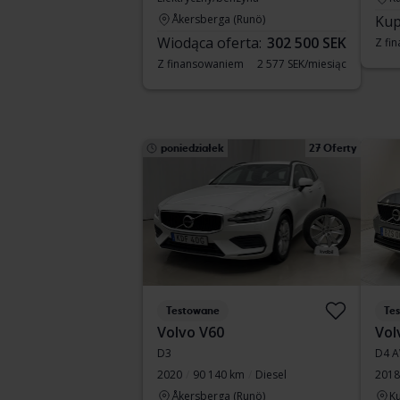
Åkersberga (Runö)
Kup
Wiodąca oferta:
302 500 SEK
Z fi
Z finansowaniem
2 577 SEK/miesiąc
poniedziałek
27 Oferty
Testowane
Te
Volvo V60
Vol
D3
D4 
2020
90 140 km
Diesel
2018
Åkersberga (Runö)
Ku