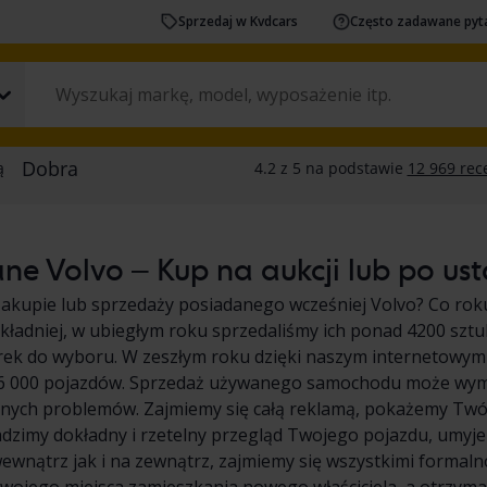
Sprzedaj w Kvdcars
Często zadawane pyt
e Volvo – Kup na aukcji lub po ust
zakupie lub sprzedaży posiadanego wcześniej Volvo? Co ro
ładniej, w ubiegłym roku sprzedaliśmy ich ponad 4200 sztu
rek do wyboru. W zeszłym roku dzięki naszym internetowym
26 000 pojazdów. Sprzedaż używanego samochodu może wymag
dnych problemów. Zajmiemy się całą reklamą, pokażemy Tw
dzimy dokładny i rzetelny przegląd Twojego pojazdu, umyj
wnątrz jak i na zewnątrz, zajmiemy się wszystkimi formaln