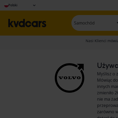
Polski
Samochód
Używan
Myślisz o 
Mówiąc dok
innych ma
zmieniło 
nie ma ża
przeprowa
zarówno we