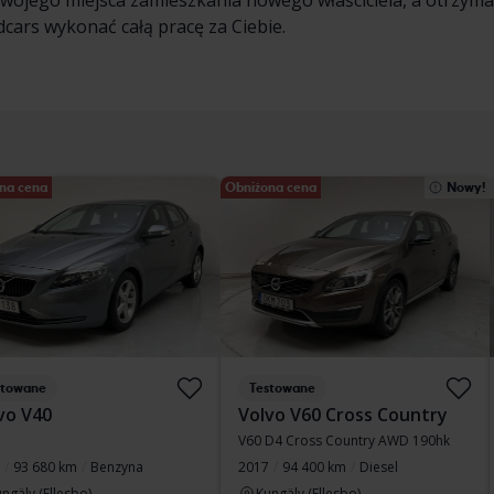
swojego miejsca zamieszkania nowego właściciela, a otrzyma
cars wykonać całą pracę za Ciebie.
na cena
Obniżona cena
Nowy!
stowane
Testowane
vo V40
Volvo V60 Cross Country
V60 D4 Cross Country AWD 190hk
93 680 km
Benzyna
2017
94 400 km
Diesel
ngälv (Ellesbo)
Kungälv (Ellesbo)