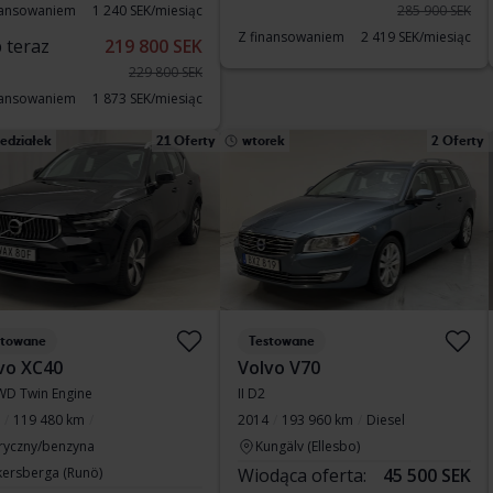
nansowaniem
1 240 SEK/miesiąc
285 900 SEK
Z finansowaniem
2 419 SEK/miesiąc
 teraz
219 800 SEK
229 800 SEK
nansowaniem
1 873 SEK/miesiąc
edziałek
21 Oferty
wtorek
2 Oferty
stowane
Testowane
vo XC40
Volvo V70
WD Twin Engine
II D2
119 480 km
2014
193 960 km
Diesel
tryczny/benzyna
Kungälv (Ellesbo)
kersberga (Runö)
Wiodąca oferta:
45 500 SEK