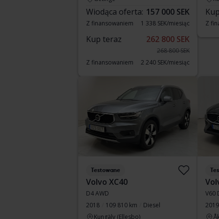
Wiodąca oferta:
157 000 SEK
Kup
Z finansowaniem
1 338 SEK/miesiąc
Z fi
Kup teraz
262 800 SEK
268 800 SEK
Z finansowaniem
2 240 SEK/miesiąc
Testowane
Te
Volvo XC40
Vol
D4 AWD
V60 
2018
109 810 km
Diesel
2019
Kungälv (Ellesbo)
Å