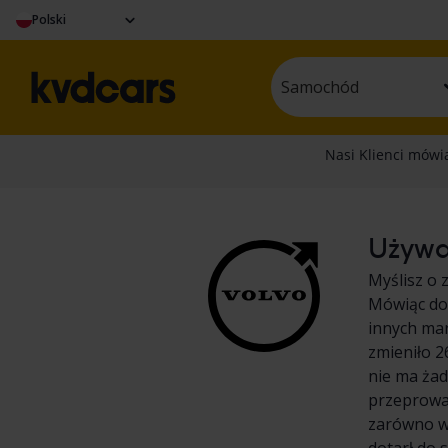
Polski
Samochód
Używan
Myślisz o 
Mówiąc dok
innych ma
zmieniło 
nie ma ża
przeprowa
zarówno we