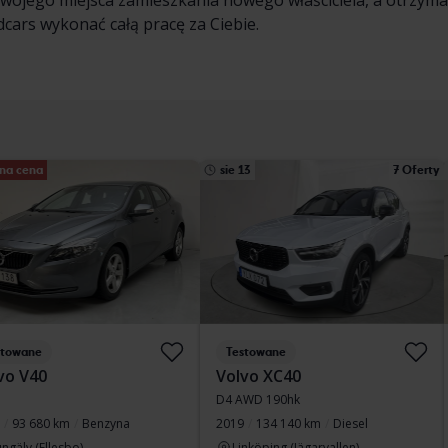
swojego miejsca zamieszkania nowego właściciela, a otrzyma
cars wykonać całą pracę za Ciebie.
na cena
sie 13
7 Oferty
stowane
Testowane
vo V40
Volvo XC40
D4 AWD 190hk
93 680 km
Benzyna
2019
134 140 km
Diesel
ngälv (Ellesbo)
Linköping (Jägarvallen)