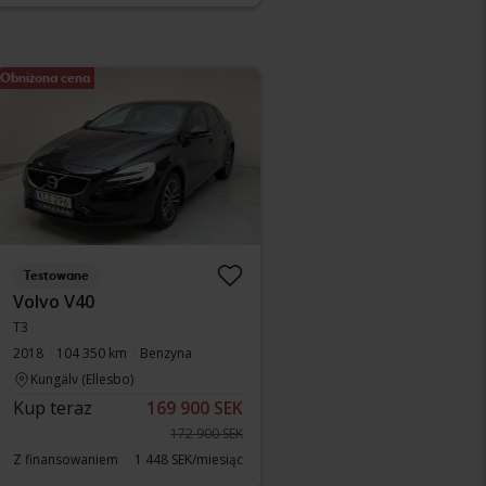
Obniżona cena
Testowane
Volvo V40
T3
2018
104 350 km
Benzyna
Kungälv (Ellesbo)
Kup teraz
169 900 SEK
172 900 SEK
Z finansowaniem
1 448 SEK/miesiąc