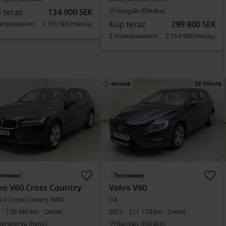
 teraz
134 900 SEK
Kungälv (Ellesbo)
Kup teraz
299 800 SEK
nansowaniem
1 150 SEK/miesiąc
Z finansowaniem
2 554 SEK/miesiąc
wtorek
19 Oferty
stowane
Testowane
vo V60 Cross Country
Volvo V60
D4 Cross Country AWD
D4
139 880 km
Diesel
2015
211 170 km
Diesel
kersberga (Runö)
Kungälv (Ellesbo)