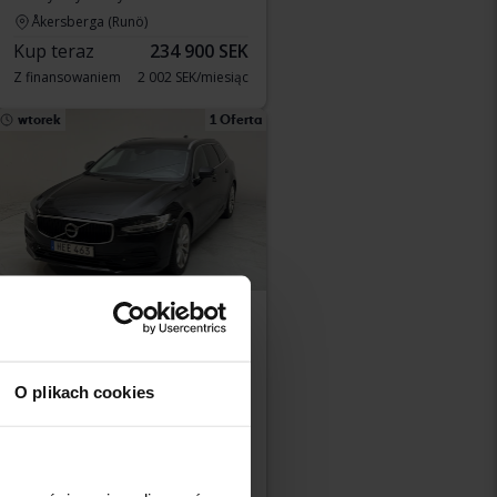
Åkersberga (Runö)
Kup teraz
234 900 SEK
Z finansowaniem
2 002 SEK/miesiąc
wtorek
1 Oferta
Testowane
Volvo V90
T4
O plikach cookies
2019
211 790 km
Benzyna
Kungälv (Ellesbo)
Wiodąca oferta:
90 000 SEK
Z finansowaniem
767 SEK/miesiąc