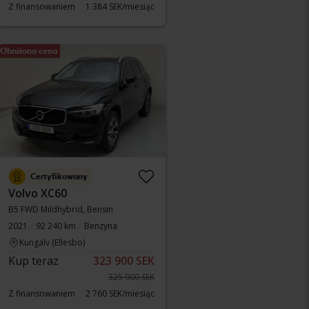
Z finansowaniem
1 384 SEK/miesiąc
Obniżona cena
Certyfikowany
Volvo XC60
B5 FWD Mildhybrid, Bensin
2021
92 240 km
Benzyna
Kungälv (Ellesbo)
Kup teraz
323 900 SEK
325 900 SEK
Z finansowaniem
2 760 SEK/miesiąc