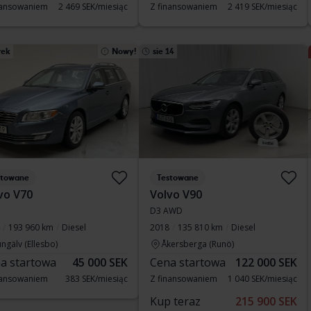
nansowaniem
2 469 SEK/miesiąc
Z finansowaniem
2 419 SEK/miesiąc
rek
Nowy!
sie 14
stowane
Testowane
vo V70
Volvo V90
D3 AWD
193 960 km
Diesel
2018
135 810 km
Diesel
ngälv (Ellesbo)
Åkersberga (Runö)
a startowa
45 000 SEK
Cena startowa
122 000 SEK
nansowaniem
383 SEK/miesiąc
Z finansowaniem
1 040 SEK/miesiąc
Kup teraz
215 900 SEK