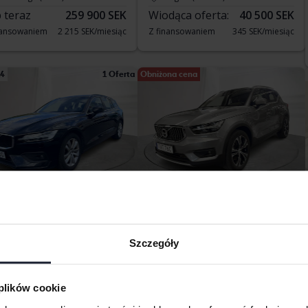
 teraz
259 900 SEK
Wiodąca oferta:
40 500 SEK
nansowaniem
2 215 SEK/miesiąc
Z finansowaniem
345 SEK/miesiąc
14
1 Oferta
Obniżona cena
stowane
Certyfikowany
vo V60
Volvo XC40
T5 FWD Recharge
Szczegóły
120 650 km
Diesel
2021
79 730 km
orlänge
Elektryczny/benzyna
dąca oferta:
130 000 SEK
Arboga
 plików cookie
Kup teraz
322 900 SEK
nansowaniem
1 108 SEK/miesiąc