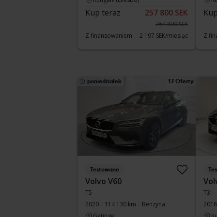
Kup teraz
257 800 SEK
Kup
264 800 SEK
Z finansowaniem
2 197 SEK/miesiąc
Z fi
poniedziałek
17 Oferty
Testowane
Te
Volvo V60
Vol
T5
T3
2020
114 130 km
Benzyna
2018
Getinge
Ku