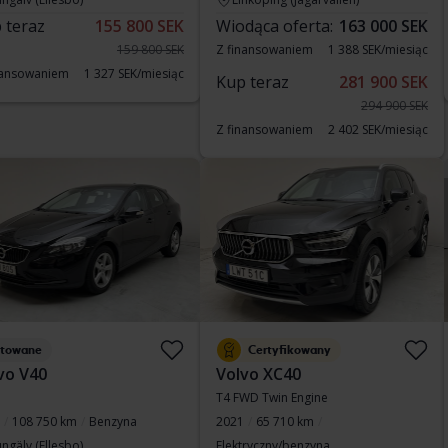
 teraz
155 800 SEK
Wiodąca oferta:
163 000 SEK
159 800 SEK
Z finansowaniem
1 388 SEK/miesiąc
nansowaniem
1 327 SEK/miesiąc
Kup teraz
281 900 SEK
294 900 SEK
Z finansowaniem
2 402 SEK/miesiąc
stowane
Certyfikowany
vo V40
Volvo XC40
T4 FWD Twin Engine
108 750 km
Benzyna
2021
65 710 km
ngälv (Ellesbo)
Elektryczny/benzyna