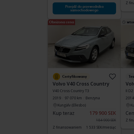
Z fi
Przejdź do przewodnika
samochodowego
Obniżona cena
wto
Certyfikowany
Te
Volvo V40 Cross Country
Vol
V40 Cross Country T3
II D2
2019
97 070 km
Benzyna
2014
Kungälv (Ellesbo)
Ku
Kup teraz
179 900 SEK
Cen
184 900 SEK
Z fi
Z finansowaniem
1 533 SEK/miesiąc