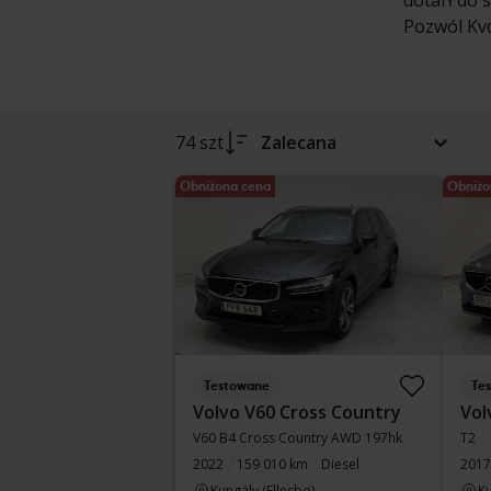
dotarł do 
Pozwól Kvd
74 szt
Zalecana
Obniżona cena
Obniżo
Testowane
Te
Volvo V60 Cross Country
Vol
V60 B4 Cross Country AWD 197hk
T2
2022
159 010 km
Diesel
2017
Kungälv (Ellesbo)
Ku