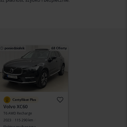
sz płatność szybko i bezpiecznie.
poniedziałek
68 Oferty
Certyfikat Plus
Volvo XC60
T6 AWD Recharge
2023
115 290 km
Elektryczny/benzyna