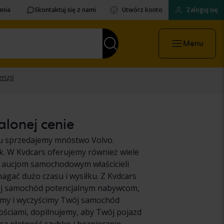
ania
Skontaktuj się z nami
Utwórz konto
Zaloguj się
Menu
alonej cenie
ku sprzedajemy mnóstwo Volvo.
k. W Kvdcars oferujemy również wiele
 aucjom samochodowym właścicieli
ać dużo czasu i wysiłku. Z Kvdcars
ój samochód potencjalnym nabywcom,
emy i wyczyścimy Twój samochód
ościami, dopilnujemy, aby Twój pojazd