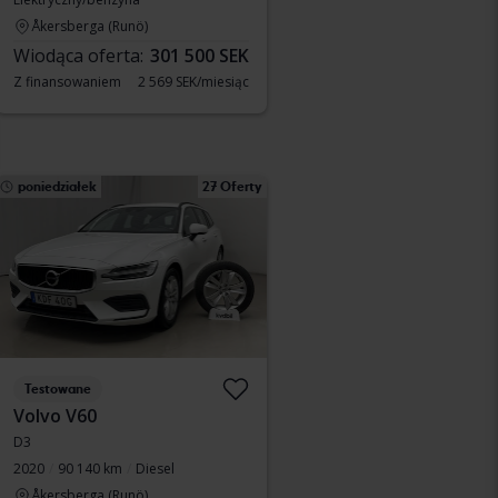
Åkersberga (Runö)
Wiodąca oferta:
301 500 SEK
Z finansowaniem
2 569 SEK/miesiąc
poniedziałek
27 Oferty
Testowane
Volvo V60
D3
2020
90 140 km
Diesel
Åkersberga (Runö)