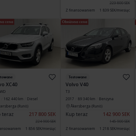
223 800 SEK
Z finansowaniem
1 839 SEK/miesiąc
na cena
Obniżona cena
stowane
Testowane
vo XC40
Volvo V40
AWD
T3
162 440 km
Diesel
2017
89 340 km
Benzyna
kersberga (Runö)
Åkersberga (Runö)
 teraz
217 800 SEK
Kup teraz
142 900 SEK
224 900 SEK
145 900 SEK
nansowaniem
1 856 SEK/miesiąc
Z finansowaniem
1 218 SEK/miesiąc