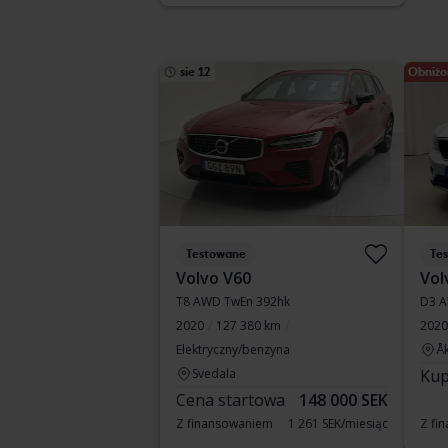
sie 12
Obniżo
Testowane
Te
Volvo V60
Vol
T8 AWD TwEn 392hk
D3 
2020
127 380 km
2020
Elektryczny/benzyna
Å
Svedala
Kup
Cena startowa
148 000 SEK
Z finansowaniem
1 261 SEK/miesiąc
Z fi