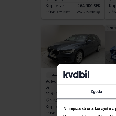
Kup teraz
264 900 SEK
Kup
Z finansowaniem
2 257 SEK/miesiąc
Z fi
sie 
Testowane
Te
Volvo V60
Vol
D3
D3
Zgoda
2019
120 250 km
Diesel
2020
Kungälv (Ellesbo)
B
Kup teraz
219 900 SEK
Wio
Niniejsza strona korzysta z
Z finansowaniem
1 874 SEK/miesiąc
Z fi