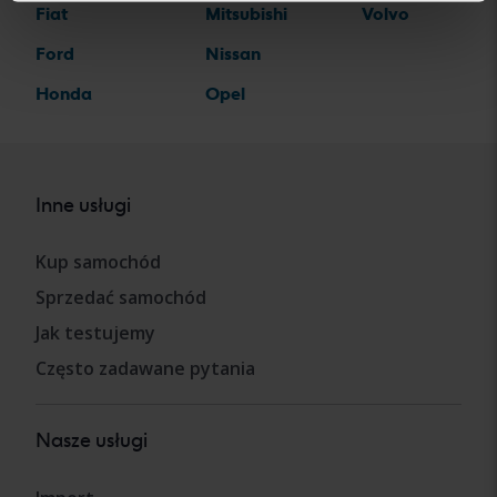
Fiat
Mitsubishi
Volvo
Ford
Nissan
Honda
Opel
Inne usługi
Kup samochód
Sprzedać samochód
Jak testujemy
Często zadawane pytania
Nasze usługi