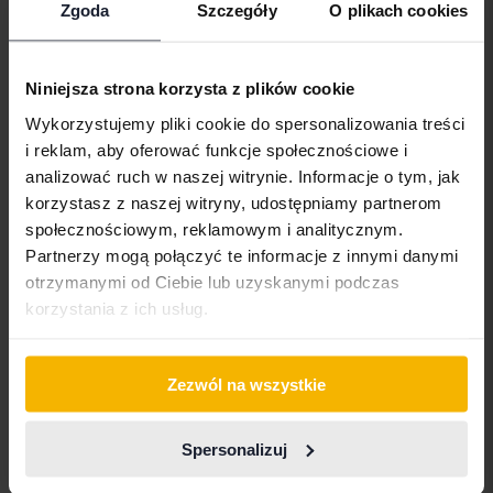
Zgoda
Szczegóły
O plikach cookies
Aston Martin
Iveco
Polestar
Audi
Jaguar
Porsche
Niniejsza strona korzysta z plików cookie
Bentley
Jeep
Renault
Wykorzystujemy pliki cookie do spersonalizowania treści
BMW
KIA
Rolls-Royce
i reklam, aby oferować funkcje społecznościowe i
analizować ruch w naszej witrynie. Informacje o tym, jak
BYD
Land Rover
Saab
korzystasz z naszej witryny, udostępniamy partnerom
Cadillac
Lexus
SEAT
społecznościowym, reklamowym i analitycznym.
Partnerzy mogą połączyć te informacje z innymi danymi
Chevrolet
Lynk&Co
Skoda
otrzymanymi od Ciebie lub uzyskanymi podczas
Chrysler
Maserati
Subaru
korzystania z ich usług.
Citroen
Mazda
Suzuki
Zezwól na wszystkie
Dacia
Mercedes
Tesla
Dodge
MG
Toyota
Spersonalizuj
Ferrari
MINI
Volkswagen