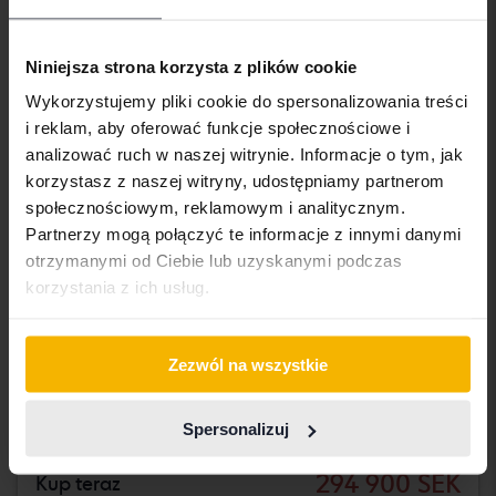
Niniejsza strona korzysta z plików cookie
Wykorzystujemy pliki cookie do spersonalizowania treści
i reklam, aby oferować funkcje społecznościowe i
analizować ruch w naszej witrynie. Informacje o tym, jak
korzystasz z naszej witryny, udostępniamy partnerom
społecznościowym, reklamowym i analitycznym.
Partnerzy mogą połączyć te informacje z innymi danymi
Certyfikowany
otrzymanymi od Ciebie lub uzyskanymi podczas
Toyota Yaris
korzystania z ich usług.
Cross 1.5 Hybrid AWD
2023
34 800 km
Elektryczny/benzyna
Zezwól na wszystkie
Umeå
224 000 SEK
Wiodąca oferta:
Spersonalizuj
Z finansowaniem
1 908 SEK/miesiąc
294 900 SEK
Kup teraz