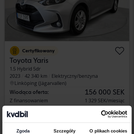
Certyfikowany
Toyota Yaris
1.5 Hybrid 5dr
2023
42 340 km
Elektryczny/benzyna
Linköping (Jägarvallen)
156 000 SEK
Wiodąca oferta:
Z finansowaniem
1 329 SEK/miesiąc
środa
1 Oferta
Zgoda
Szczegóły
O plikach cookies