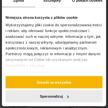
Zgoda
Szczegóły
O plikach cookies
Niniejsza strona korzysta z plików cookie
Wykorzystujemy pliki cookie do spersonalizowania treści
i reklam, aby oferować funkcje społecznościowe i
analizować ruch w naszej witrynie. Informacje o tym, jak
korzystasz z naszej witryny, udostępniamy partnerom
społecznościowym, reklamowym i analitycznym.
Partnerzy mogą połączyć te informacje z innymi danymi
Certyfikowany
otrzymanymi od Ciebie lub uzyskanymi podczas
Toyota Yaris
korzystania z ich usług.
Cross 1.5 Hybrid AWD
2023
34 800 km
Elektryczny/benzyna
Umeå
Zezwól na wszystkie
224 000 SEK
Cena startowa
Z finansowaniem
1 908 SEK/miesiąc
Spersonalizuj
294 900 SEK
Kup teraz