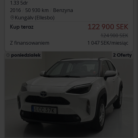
1.33 5dr
2016
50 930 km
Benzyna
Kungälv (Ellesbo)
122 900 SEK
Kup teraz
124 900 SEK
Z finansowaniem
1 047 SEK/miesiąc
poniedziałek
2 Oferty