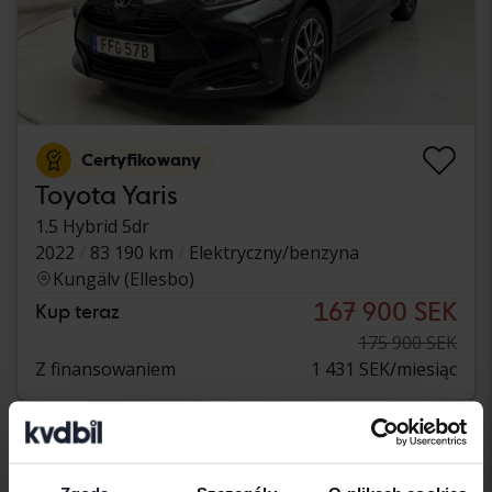
Certyfikowany
Toyota Yaris
1.5 Hybrid 5dr
2022
83 190 km
Elektryczny/benzyna
Kungälv (Ellesbo)
167 900 SEK
Kup teraz
175 900 SEK
Z finansowaniem
1 431 SEK/miesiąc
sie 12