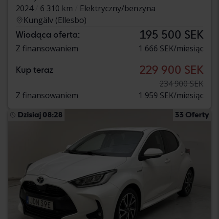
2024
6 310 km
Elektryczny/benzyna
Kungälv (Ellesbo)
195 500 SEK
Wiodąca oferta:
Z finansowaniem
1 666 SEK/miesiąc
229 900 SEK
Kup teraz
234 900 SEK
Z finansowaniem
1 959 SEK/miesiąc
Dzisiaj 08:28
33 Oferty