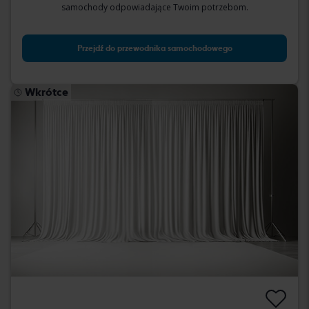
samochody odpowiadające Twoim potrzebom.
Przejdź do przewodnika samochodowego
Wkrótce