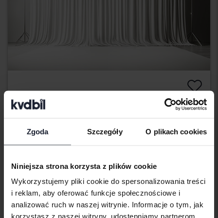
Tesla Model Y
Model Y Long Range Dual Motor AWD
2022
120 780 km
Elektryczny
Zgoda
Szczegóły
O plikach cookies
Arboga
Wkrótce
Cena startowa
Niniejsza strona korzysta z plików cookie
Nasza wycena jest już w drodze
Wykorzystujemy pliki cookie do spersonalizowania treści
Wkrótce
i reklam, aby oferować funkcje społecznościowe i
analizować ruch w naszej witrynie. Informacje o tym, jak
korzystasz z naszej witryny, udostępniamy partnerom