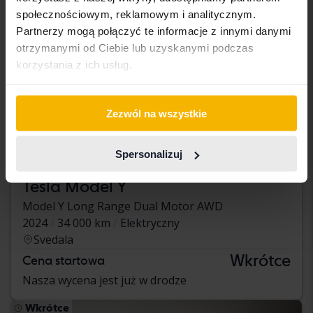
społecznościowym, reklamowym i analitycznym.
Partnerzy mogą połączyć te informacje z innymi danymi
otrzymanymi od Ciebie lub uzyskanymi podczas
korzystania z ich usług.
Zezwól na wszystkie
Spersonalizuj
Tesla Model Y
Model Y Long Range Dual Motor AWD
2024
34 000 km
Elektryczny
Svedala
Wkrótce
Cena startowa
Nasza wycena jest już w drodze
Wkrótce