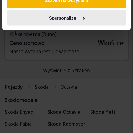
Zezwól na wszystkie
Skoda Octavia
Spersonalizuj
G-TEC 1.5 TSI Combi
2021
224 130 km
Metan
Åkersberga (Runö)
Wkrótce
Cena startowa
Nasza wycena jest już w drodze
Wyświetl 5 z 5 trafień
Pojazdy
Skoda
Octavia
Skodamodele
Skoda Enyaq
Skoda Octavia
Skoda Yeti
Skoda Fabia
Skoda Roomster