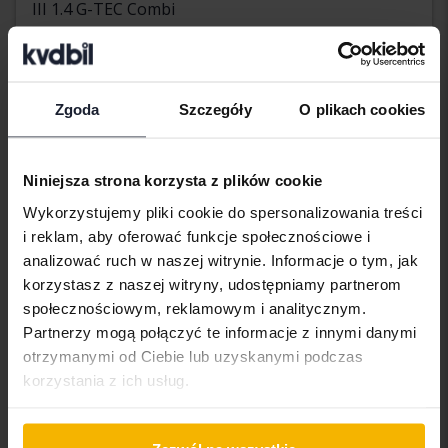
III 1.4 G-TEC Combi
2016
77 210 km
Benzyna/metan
Kungälv (Ellesbo)
Wkrótce
Cena startowa
Zgoda
Szczegóły
O plikach cookies
Nasza wycena jest już w drodze
Wkrótce
Niniejsza strona korzysta z plików cookie
Wykorzystujemy pliki cookie do spersonalizowania treści
i reklam, aby oferować funkcje społecznościowe i
analizować ruch w naszej witrynie. Informacje o tym, jak
korzystasz z naszej witryny, udostępniamy partnerom
społecznościowym, reklamowym i analitycznym.
Partnerzy mogą połączyć te informacje z innymi danymi
otrzymanymi od Ciebie lub uzyskanymi podczas
korzystania z ich usług.