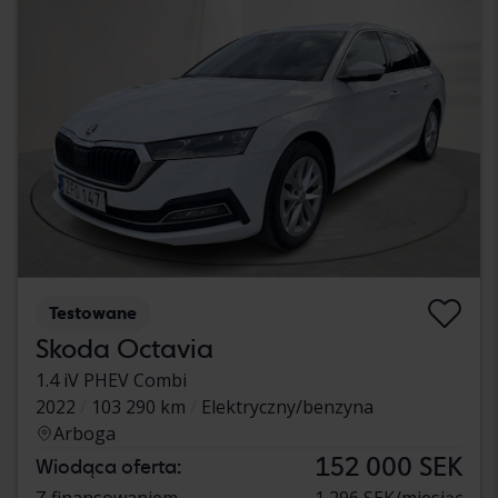
Testowane
Skoda Octavia
1.4 iV PHEV Combi
2022
103 290 km
Elektryczny/benzyna
Arboga
152 000 SEK
Wiodąca oferta:
Z finansowaniem
1 296 SEK/miesiąc