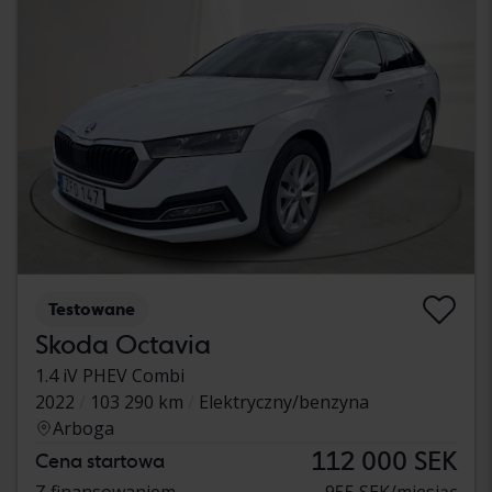
Testowane
Skoda Octavia
1.4 iV PHEV Combi
2022
103 290 km
Elektryczny/benzyna
Arboga
112 000 SEK
Cena startowa
Z finansowaniem
955 SEK/miesiąc