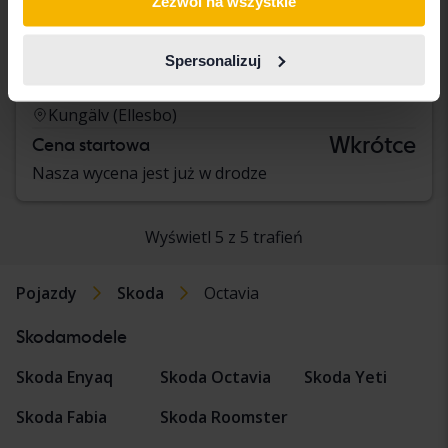
Zezwól na wszystkie
Skoda Octavia
Spersonalizuj
III 1.4 G-TEC Combi
2016
Benzyna/metan
Kungälv (Ellesbo)
Wkrótce
Cena startowa
Nasza wycena jest już w drodze
Wyświetl 5 z 5 trafień
Pojazdy
Skoda
Octavia
Skodamodele
Skoda Enyaq
Skoda Octavia
Skoda Yeti
Skoda Fabia
Skoda Roomster