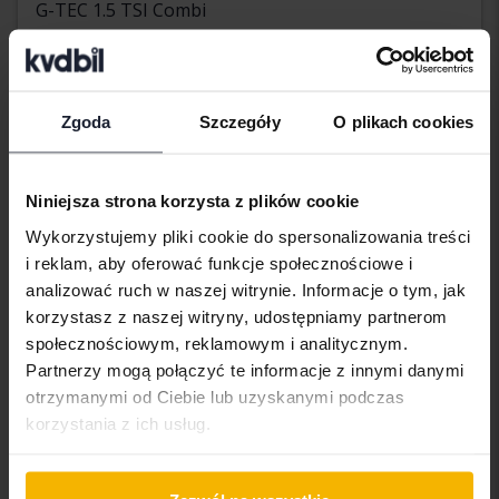
G-TEC 1.5 TSI Combi
2021
224 130 km
Metan
Åkersberga (Runö)
Wkrótce
Cena startowa
Zgoda
Szczegóły
O plikach cookies
Nasza wycena jest już w drodze
Wkrótce
Niniejsza strona korzysta z plików cookie
Wykorzystujemy pliki cookie do spersonalizowania treści
i reklam, aby oferować funkcje społecznościowe i
analizować ruch w naszej witrynie. Informacje o tym, jak
korzystasz z naszej witryny, udostępniamy partnerom
społecznościowym, reklamowym i analitycznym.
Partnerzy mogą połączyć te informacje z innymi danymi
otrzymanymi od Ciebie lub uzyskanymi podczas
korzystania z ich usług.