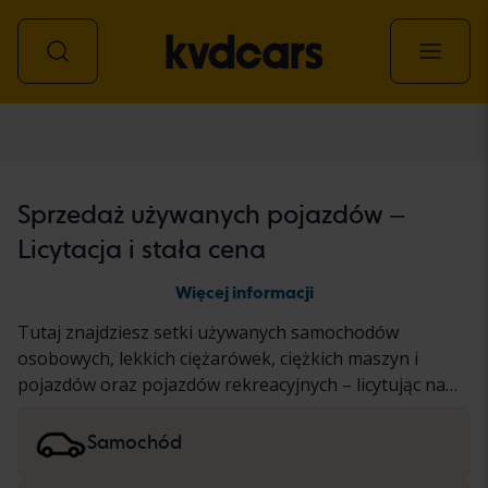
Wszystkie pojazdy
Sprzedaż używanych pojazdów –
Licytacja i stała cena
Więcej informacji
Tutaj znajdziesz setki używanych samochodów
osobowych, lekkich ciężarówek, ciężkich maszyn i
pojazdów oraz pojazdów rekreacyjnych – licytując na
aukcji i po ustalonej cenie. Pojazd przeszedł nasz
dokładny test KVD lub został udokumentowany w
Samochód
oparciu o standardowy protokół. Wyniki prezentujemy