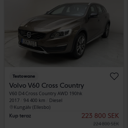
Testowane
Volvo V60 Cross Country
V60 D4 Cross Country AWD 190hk
2017
94 400 km
Diesel
Kungälv (Ellesbo)
223 800 SEK
Kup teraz
224 800 SEK