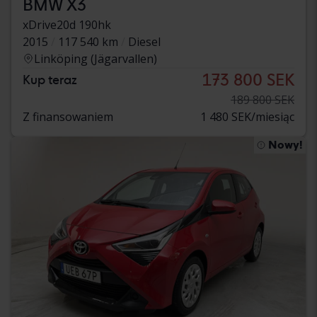
BMW X3
xDrive20d 190hk
2015
117 540 km
Diesel
Linköping (Jägarvallen)
173 800 SEK
Kup teraz
189 800 SEK
Z finansowaniem
1 480 SEK/miesiąc
Nowy!