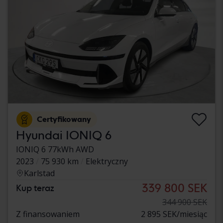
Certyfikowany
Hyundai IONIQ 6
IONIQ 6 77kWh AWD
2023
75 930 km
Elektryczny
Karlstad
339 800 SEK
Kup teraz
344 900 SEK
Z finansowaniem
2 895 SEK/miesiąc