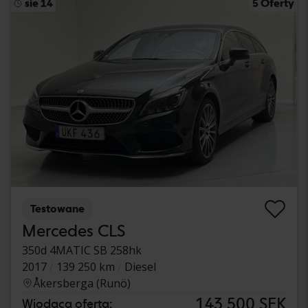
sie 14
5 Oferty
Testowane
Mercedes CLS
350d 4MATIC SB 258hk
2017
139 250 km
Diesel
Åkersberga (Runö)
143 500 SEK
Wiodąca oferta: