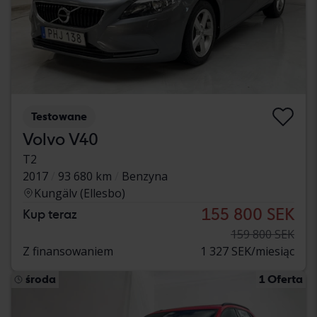
Testowane
Volvo V40
T2
2017
93 680 km
Benzyna
Kungälv (Ellesbo)
155 800 SEK
Kup teraz
159 800 SEK
Z finansowaniem
1 327 SEK/miesiąc
środa
1 Oferta