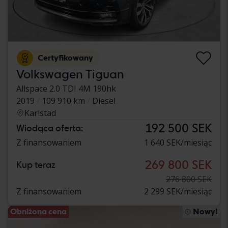
Certyfikowany
Volkswagen Tiguan
Allspace 2.0 TDI 4M 190hk
2019
109 910 km
Diesel
Karlstad
192 500 SEK
Wiodąca oferta:
Z finansowaniem
1 640 SEK/miesiąc
269 800 SEK
Kup teraz
276 800 SEK
Z finansowaniem
2 299 SEK/miesiąc
Obniżona cena
Nowy!