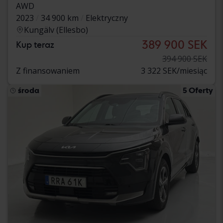
AWD
2023
34 900 km
Elektryczny
Kungälv (Ellesbo)
389 900 SEK
Kup teraz
394 900 SEK
Z finansowaniem
3 322 SEK/miesiąc
środa
5 Oferty