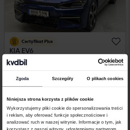
Certyfikat Plus
KIA EV6
AWD
2022
30 700 km
Elektryczny
Kungälv (Ellesbo)
Zgoda
Szczegóły
O plikach cookies
406 900 SEK
Kup teraz
409 900 SEK
Z finansowaniem
3 467 SEK/miesiąc
Niniejsza strona korzysta z plików cookie
środa
21 Oferty
Wykorzystujemy pliki cookie do spersonalizowania treści
i reklam, aby oferować funkcje społecznościowe i
analizować ruch w naszej witrynie. Informacje o tym, jak
korzystasz z naszej witryny, udostępniamy partnerom