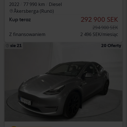
2022
77 990 km
Diesel
Åkersberga (Runö)
292 900 SEK
Kup teraz
294 900 SEK
Z finansowaniem
2 496 SEK/miesiąc
sie 21
20 Oferty