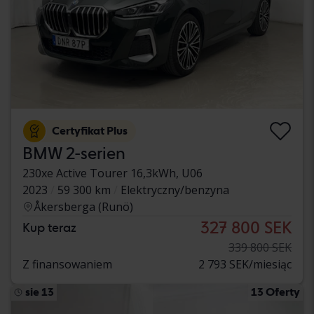
Certyfikat Plus
BMW 2-serien
230xe Active Tourer 16,3kWh, U06
2023
59 300 km
Elektryczny/benzyna
Åkersberga (Runö)
327 800 SEK
Kup teraz
339 800 SEK
Z finansowaniem
2 793 SEK/miesiąc
sie 13
13 Oferty