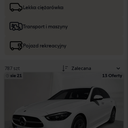
w opisie pojazdu. Przeczytaj więcej na temat zakupu
samochodów osobowych i lekkich ciężarówek
oraz
Lekka ciężarówka
ciężkich maszyn, ciężarówek i pojazdów
rekreacyjnych
.
Transport i maszyny
Pojazd rekreacyjny
787 szt
Zalecana
sie 21
13 Oferty