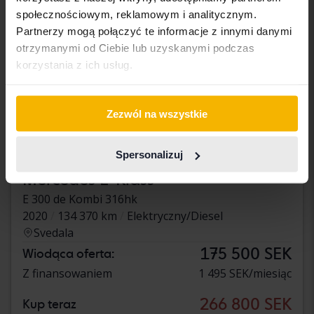
społecznościowym, reklamowym i analitycznym.
Partnerzy mogą połączyć te informacje z innymi danymi
otrzymanymi od Ciebie lub uzyskanymi podczas
korzystania z ich usług.
Zezwól na wszystkie
Spersonalizuj
Testowane
Mercedes E-Klass
E 300 de Kombi 316hk
2020
134 370 km
Elektryczny/Diesel
Svedala
175 500 SEK
Wiodąca oferta:
Z finansowaniem
1 495 SEK/miesiąc
266 800 SEK
Kup teraz