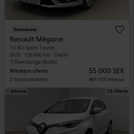
Testowane
Renault Mégane
1.5 dCi Sport Tourer
2020
126 690 km
Diesel
Åkersberga (Runö)
55 000 SEK
Wiodąca oferta:
Z finansowaniem
469 SEK/miesiąc
wtorek
13 Oferty