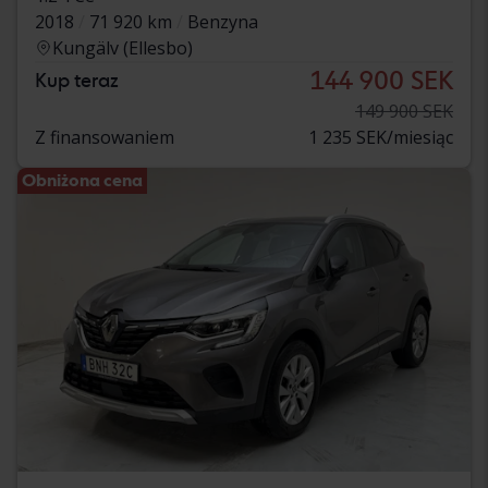
2018
71 920 km
Benzyna
Kungälv (Ellesbo)
144 900 SEK
Kup teraz
149 900 SEK
Z finansowaniem
1 235 SEK/miesiąc
Obniżona cena