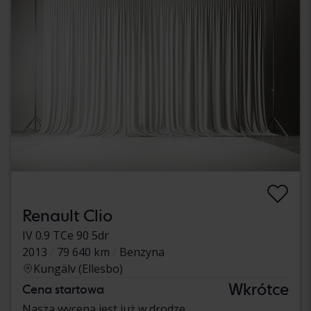
Renault Clio
IV 0.9 TCe 90 5dr
2013
79 640 km
Benzyna
Kungälv (Ellesbo)
Wkrótce
Cena startowa
Nasza wycena jest już w drodze