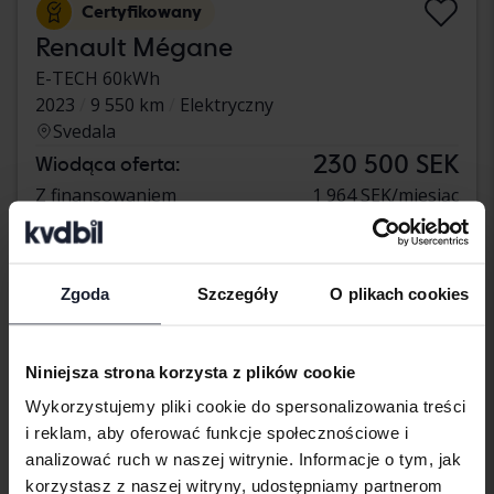
Certyfikowany
Renault Mégane
E-TECH 60kWh
2023
9 550 km
Elektryczny
Svedala
230 500 SEK
Wiodąca oferta:
Z finansowaniem
1 964 SEK/miesiąc
269 900 SEK
Kup teraz
Z finansowaniem
2 300 SEK/miesiąc
Zgoda
Szczegóły
O plikach cookies
wtorek
2 Oferty
Niniejsza strona korzysta z plików cookie
Wykorzystujemy pliki cookie do spersonalizowania treści
i reklam, aby oferować funkcje społecznościowe i
analizować ruch w naszej witrynie. Informacje o tym, jak
korzystasz z naszej witryny, udostępniamy partnerom