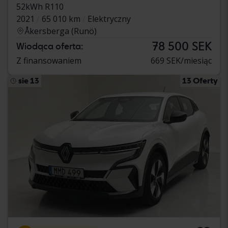
52kWh R110
2021
65 010 km
Elektryczny
Åkersberga (Runö)
78 500 SEK
Wiodąca oferta:
Z finansowaniem
669 SEK/miesiąc
sie 13
13 Oferty