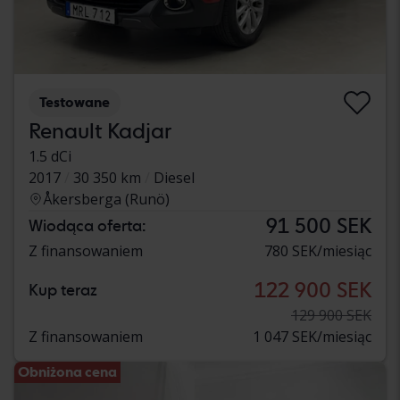
Testowane
Renault Kadjar
1.5 dCi
2017
30 350 km
Diesel
Åkersberga (Runö)
91 500 SEK
Wiodąca oferta:
Z finansowaniem
780 SEK/miesiąc
122 900 SEK
Kup teraz
129 900 SEK
Z finansowaniem
1 047 SEK/miesiąc
Obniżona cena