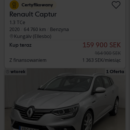
Certyfikowany
Renault Captur
1.3 TCe
2020
64 760 km
Benzyna
Kungälv (Ellesbo)
159 900 SEK
Kup teraz
164 900 SEK
Z finansowaniem
1 363 SEK/miesiąc
wtorek
1 Oferta