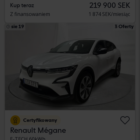
219 900 SEK
Kup teraz
Z finansowaniem
1 874 SEK/miesiąc
sie 19
3 Oferty
Certyfikowany
Renault Mégane
E-TECH 60kWh