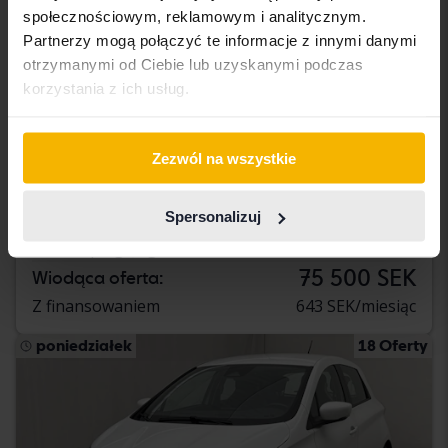
społecznościowym, reklamowym i analitycznym.
Partnerzy mogą połączyć te informacje z innymi danymi
otrzymanymi od Ciebie lub uzyskanymi podczas
korzystania z ich usług.
Certyfikowany
Zezwól na wszystkie
Renault Mégane
1.5 dCi 5dr
Spersonalizuj
2023
69 810 km
Diesel
Linköping (Jägarvallen)
75 500 SEK
Wiodąca oferta:
Z finansowaniem
643 SEK/miesiąc
poniedziałek
18 Oferty