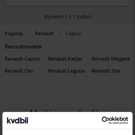
Wyświetl 1 z 1 trafień
Pojazdy
Renault
Captur
Renaultmodele
Renault Captur
Renault Kadjar
Renault Mégane
Renault Clio
Renault Laguna
Renault Zoe
Marki samochodów
Alfa Romeo
Hyundai
Peugeot