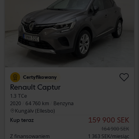
Certyfikowany
Renault Captur
1.3 TCe
2020
64 760 km
Benzyna
Kungälv (Ellesbo)
159 900 SEK
Kup teraz
164 900 SEK
Z finansowaniem
1 363 SEK/miesiąc