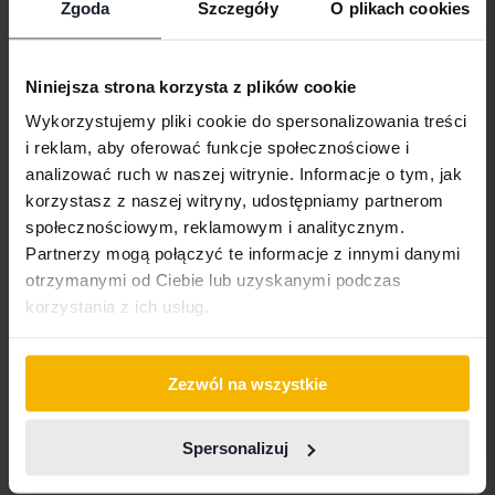
Zgoda
Szczegóły
O plikach cookies
Aston Martin
Iveco
Polestar
Audi
Jaguar
Porsche
Niniejsza strona korzysta z plików cookie
Bentley
Jeep
Renault
Wykorzystujemy pliki cookie do spersonalizowania treści
BMW
KIA
Rolls-Royce
i reklam, aby oferować funkcje społecznościowe i
analizować ruch w naszej witrynie. Informacje o tym, jak
BYD
Land Rover
Saab
korzystasz z naszej witryny, udostępniamy partnerom
Cadillac
Lexus
SEAT
społecznościowym, reklamowym i analitycznym.
Partnerzy mogą połączyć te informacje z innymi danymi
Chevrolet
Lynk&Co
Skoda
otrzymanymi od Ciebie lub uzyskanymi podczas
Chrysler
Maserati
Subaru
korzystania z ich usług.
Citroen
Mazda
Suzuki
Dacia
Mercedes
Tesla
Zezwól na wszystkie
Dodge
MG
Toyota
Spersonalizuj
Ferrari
MINI
Volkswagen