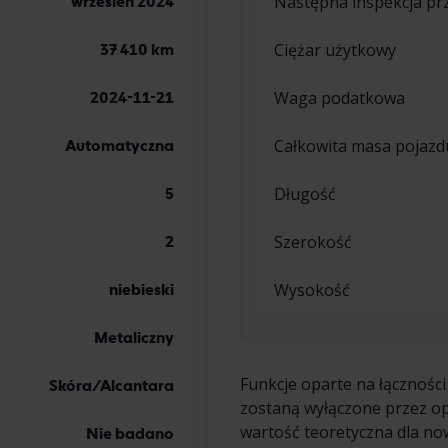
Następna inspekcja p
wrzesień 2024
Ciężar użytkowy
37 410 km
Waga podatkowa
2024-11-21
Całkowita masa pojazd
Automatyczna
Długość
5
Szerokość
2
Wysokość
niebieski
Metaliczny
Funkcje oparte na łączności
Skóra/Alcantara
zostaną wyłączone przez 
wartość teoretyczna dla no
Nie badano