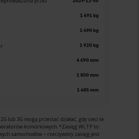
rzeprowadzona przez
2027-11-30
1 491 kg
1 490 kg
u
1 920 kg
4 690 mm
1 850 mm
1 485 mm
 2G lub 3G mogą przestać działać, gdy sieci te
operatorów komórkowych. *Zasięg WLTP to
wych samochodów – rzeczywisty zasięg jest