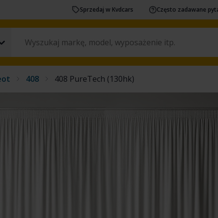
Sprzedaj w Kvdcars
Często zadawane pyt
eot
408
408 PureTech (130hk)