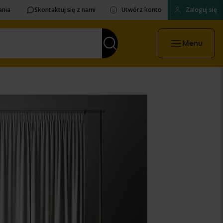
ania
Skontaktuj się z nami
Utwórz konto
Zaloguj się
Menu