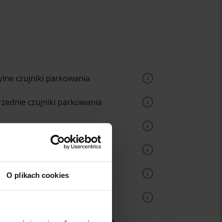
ylne czujniki parkowania
zujniki tylnego zderzaka ostrzegające o
rzednie czujniki parkowania
rzeszkodach za samochodem
zujniki na zderzakach ostrzegające o
adio
rzeszkodach przed samochodem
dtwarzacz radiowy
grzewanie kierownicy
lektrycznie podgrzewana kierownica
zujnik deszczu
O plikach cookies
utomatyczne wycieraczki przedniej szyby,
grzewanie przednich foteli
zujniki reagujące na wodę
óżne poziomy ogrzewania przednich
yłączana poduszka powietrzna