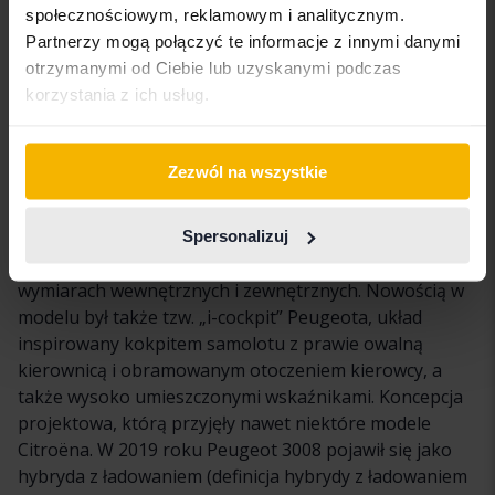
społecznościowym, reklamowym i analitycznym.
benzynowy o pojemności 1,2 litra, jako najbardziej
Partnerzy mogą połączyć te informacje z innymi danymi
opłacalny i przyjazny dla środowiska wybór. Silnik ten
otrzymanymi od Ciebie lub uzyskanymi podczas
ma 130 koni mechanicznych, co może wydawać się mało
korzystania z ich usług.
jak na SUV-a, ale podobnie jak wielu innych
producentów samochodów, pojemność cylindrów
została teraz zmniejszona, aby uzyskać lepsze zużycie
Zezwól na wszystkie
paliwa i ochronę środowiska.
Zniknęło także określenie „crossover” i Peugeot 3008 z
Spersonalizuj
2016 roku to SUV o dużym prześwicie i większych
wymiarach wewnętrznych i zewnętrznych. Nowością w
modelu był także tzw. „i-cockpit” Peugeota, układ
inspirowany kokpitem samolotu z prawie owalną
kierownicą i obramowanym otoczeniem kierowcy, a
także wysoko umieszczonymi wskaźnikami. Koncepcja
projektowa, którą przyjęły nawet niektóre modele
Citroëna. W 2019 roku Peugeot 3008 pojawił się jako
hybryda z ładowaniem (definicja hybrydy z ładowaniem