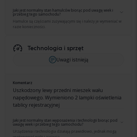
Jaki jest normalny stan hamulców biorąc pod uwagę wiek i
przebieg tego samochodu?
Hamulce są częściami zużywającymi się i należy je wymieniać w
razie konieczności.
Technologia i sprzęt
Uwagi istnieją
Komentarz
Uszkodzony lewy przedni mieszek wału
napędowego. Wymieniono 2 lampki oświetlenia
tablicy rejestracyjnej
Jaki jest normalny stan wyposażenia i technologii biorąc pod
uwagę wiek i przebieg tego samochodu?
Urządzenia i technologia działają prawidłowo, jednak mogą
występować piski i zacięcia.