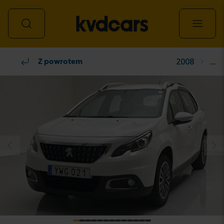
2008
...
Wszystkie pojazdy
Z powrotem