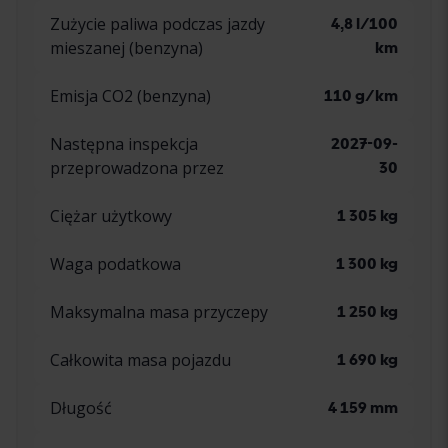
Zużycie paliwa podczas jazdy
4,8 l/100
mieszanej (benzyna)
km
Emisja CO2 (benzyna)
110 g/km
Następna inspekcja
2027-09-
przeprowadzona przez
30
Ciężar użytkowy
1 305 kg
Waga podatkowa
1 300 kg
Maksymalna masa przyczepy
1 250 kg
Całkowita masa pojazdu
1 690 kg
Długość
4 159 mm