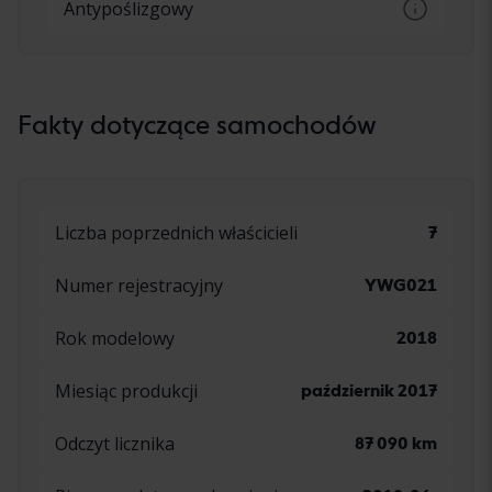
Antypoślizgowy
złącze USB
System wykrywający poślizg samochodu.
Hamując poszczególne koła, stabilizuje
samochód i zapobiega poślizgowi, znany
Fakty dotyczące samochodów
również jako ESP.
Liczba poprzednich właścicieli
7
Numer rejestracyjny
YWG021
Rok modelowy
2018
Miesiąc produkcji
październik 2017
Odczyt licznika
87 090 km