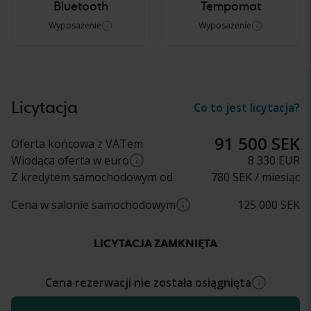
Bluetooth
Tempomat
Wyposażenie
Wyposażenie
Licytacja
Co to jest licytacja?
91 500 SEK
Oferta końcowa z VATem
Wiodąca oferta w euro
8 330
EUR
Z kredytem samochodowym od
780 SEK / miesiąc
Przybliżone przeliczenie z SEK na EUR na
Cena w salonie samochodowym
125 000
SEK
podstawie aktualnego kursu wymiany. Ostateczna
cena w EUR może się różnić.
Przybliżona cena u dealera samochodowego (z
LICYTACJA ZAMKNIĘTA
VAT)
Cena rezerwacji nie została osiągnięta