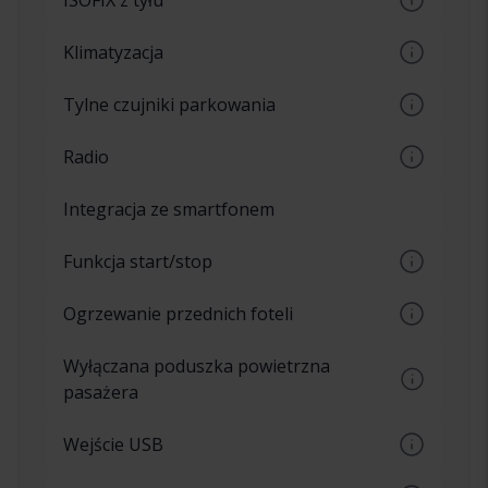
ISOFIX z tyłu
odblokowywanie samochodu
Międzynarodowy standardowy fotelik
Klimatyzacja
dziecięcy, znany również jako ISOFIX
Klimatyzacja z opcją automatycznego
Tylne czujniki parkowania
ustawiania temperatury
Czujniki tylnego zderzaka ostrzegające o
Radio
przeszkodach za samochodem
Odtwarzacz radiowy
Integracja ze smartfonem
Funkcja start/stop
Automatyczne włączanie i wyłączanie silnika
Ogrzewanie przednich foteli
na przykład na światłach drogowych
Różne poziomy ogrzewania przednich foteli
Wyłączana poduszka powietrzna
ustawiane przyciskiem
pasażera
Możliwość włączania i wyłączania poduszki
Wejście USB
powietrznej po stronie pasażera
Podłączanie urządzenia mobilnego przez