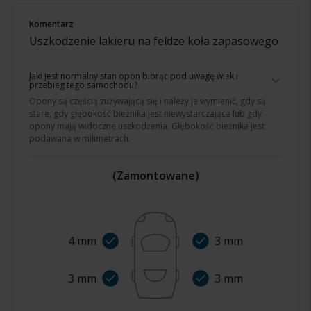
Komentarz
Uszkodzenie lakieru na feldze koła zapasowego
Jaki jest normalny stan opon biorąc pod uwagę wiek i
przebieg tego samochodu?
Opony są częścią zużywającą się i należy je wymienić, gdy są
stare, gdy głębokość bieżnika jest niewystarczająca lub gdy
opony mają widoczne uszkodzenia. Głębokość bieżnika jest
podawana w milimetrach.
(
Zamontowane
)
4
mm
3
mm
3
mm
3
mm