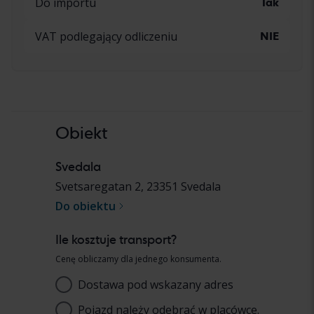
Do importu
Tak
VAT podlegający odliczeniu
NIE
Obiekt
Svedala
Svetsaregatan 2
,
23351
Svedala
Do obiektu
Ile kosztuje transport?
Cenę obliczamy dla jednego konsumenta.
Dostawa pod wskazany adres
Adres
Pojazd należy odebrać w placówce.