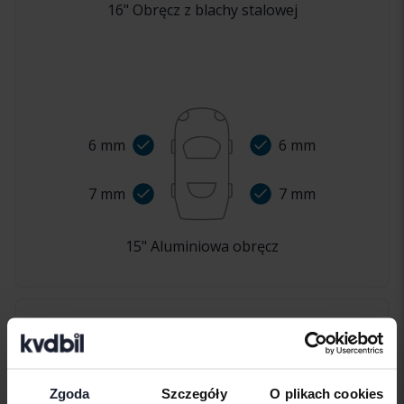
16
"
Obręcz z blachy stalowej
6
mm
6
mm
7
mm
7
mm
15
"
Aluminiowa obręcz
Zdjęcia skaz
Zgoda
Szczegóły
O plikach cookies