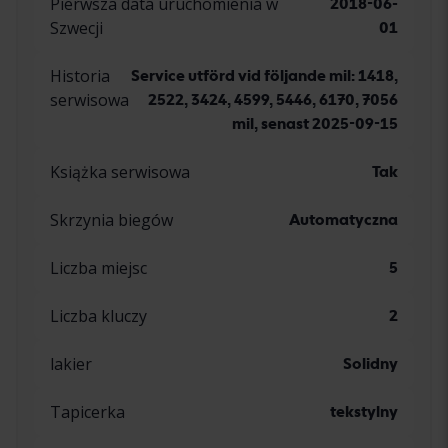
Pierwsza data uruchomienia w
2018-06-
Szwecji
01
Historia
Service utförd vid följande mil: 1418,
serwisowa
2522, 3424, 4599, 5446, 6170, 7056
mil, senast 2025-09-15
Książka serwisowa
Tak
Skrzynia biegów
Automatyczna
Liczba miejsc
5
Liczba kluczy
2
lakier
Solidny
Tapicerka
tekstylny