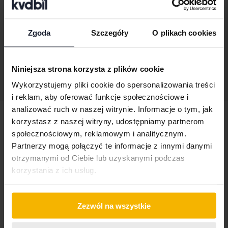
2018
57 070 km
Benzyna
Åkersberga (Runö)
Zgoda
Szczegóły
O plikach cookies
Wkrótce
Cena startowa
Nasza wycena jest już w drodze
Niniejsza strona korzysta z plików cookie
Wykorzystujemy pliki cookie do spersonalizowania treści
Wyświetl 3 z 3 trafień
i reklam, aby oferować funkcje społecznościowe i
analizować ruch w naszej witrynie. Informacje o tym, jak
Pojazdy
Nissan
Qashqai
korzystasz z naszej witryny, udostępniamy partnerom
społecznościowym, reklamowym i analitycznym.
Nissanmodele
Partnerzy mogą połączyć te informacje z innymi danymi
Nissan Juke
Nissan Micra
Nissan Qashqai
otrzymanymi od Ciebie lub uzyskanymi podczas
korzystania z ich usług.
Nissan LEAF
Nissan Navara
Nissan X-Trail
Zezwól na wszystkie