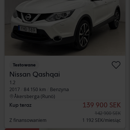
Testowane
Nissan Qashqai
1.2
2017
84 150 km
Benzyna
Åkersberga (Runö)
139 900 SEK
Kup teraz
142 900 SEK
Z finansowaniem
1 192 SEK/miesiąc