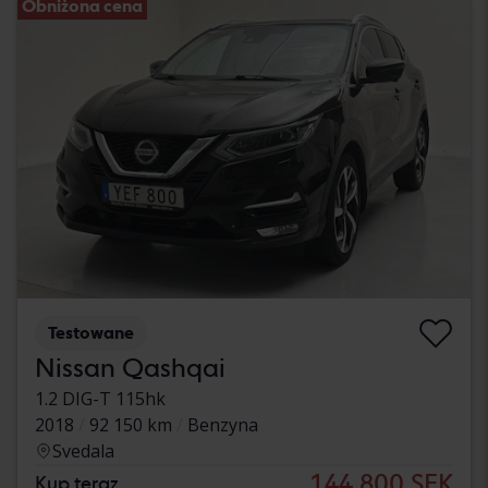
Obniżona cena
Testowane
Nissan Qashqai
1.2 DIG-T 115hk
2018
92 150 km
Benzyna
Svedala
144 800 SEK
Kup teraz