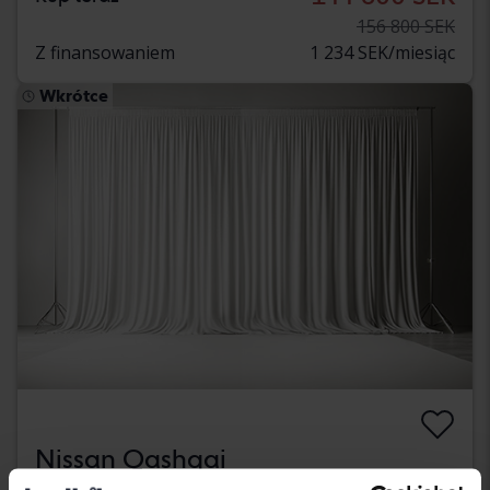
156 800 SEK
Z finansowaniem
1 234 SEK/miesiąc
Wkrótce
Nissan Qashqai
1.2 DIG-T