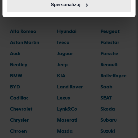
Spersonalizuj
Marki samochodów
Alfa Romeo
Hyundai
Peugeot
Aston Martin
Iveco
Polestar
Audi
Jaguar
Porsche
Bentley
Jeep
Renault
BMW
KIA
Rolls-Royce
BYD
Land Rover
Saab
Cadillac
Lexus
SEAT
Chevrolet
Lynk&Co
Skoda
Chrysler
Maserati
Subaru
Citroen
Mazda
Suzuki