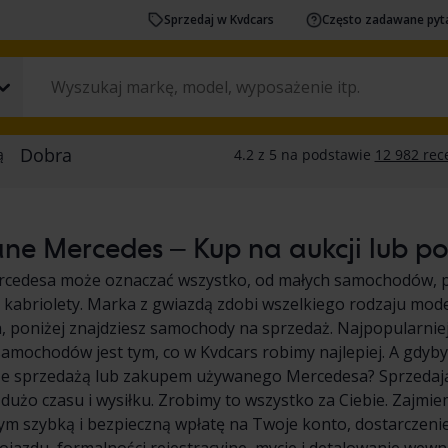
Sprzedaj w Kvdcars
Często zadawane pyt
e Mercedes – Kup na aukcji lub po 
cedesa może oznaczać wszystko, od małych samochodów, pr
kabriolety. Marka z gwiazdą zdobi wszelkiego rodzaju mode
 poniżej znajdziesz samochody na sprzedaż. Najpopularniejs
amochodów jest tym, co w Kvdcars robimy najlepiej. A gdyby
ze sprzedażą lub zakupem używanego Mercedesa? Sprzedaj
dużo czasu i wysiłku. Zrobimy to wszystko za Ciebie. Zajmi
ym szybką i bezpieczną wpłatę na Twoje konto, dostarczen