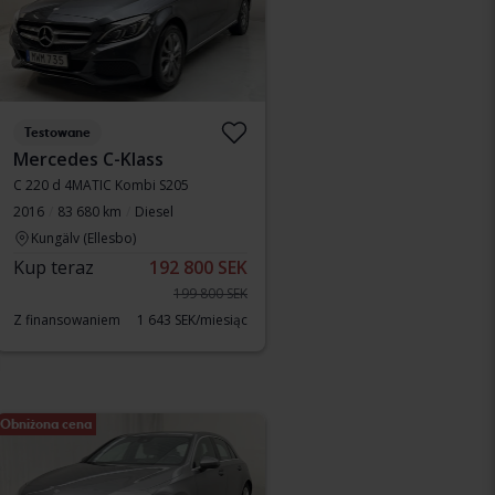
Testowane
Mercedes C-Klass
C 220 d 4MATIC Kombi S205
2016
83 680 km
Diesel
Kungälv (Ellesbo)
Kup teraz
192 800 SEK
199 800 SEK
Z finansowaniem
1 643 SEK/miesiąc
Obniżona cena