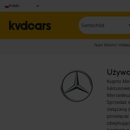
Polski
Samochód
Używan
Kupno Mer
luksusowe 
Mercedesa,
Sprzedaż s
związaną 
poświęcać 
obejmując