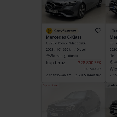
Certyfikowany
Te
Mercedes C-Klass
Mer
C 220 d Kombi 4Matic S206
300 
2023
101 650 km
Diesel
2020
Åkersberga (Runö)
Elek
Kup teraz
328 800 SEK
Å
Wio
349 900 SEK
Z finansowaniem
2 801 SEK/miesiąc
Z fi
Sprzedane
wto