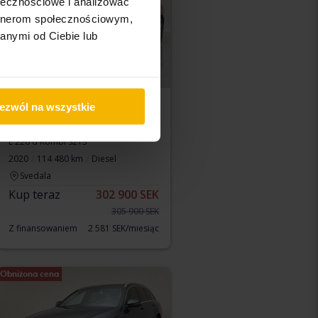
ołecznościowe i analizować
artnerom społecznościowym,
anymi od Ciebie lub
ezwól na wszystkie
Testowane
Mercedes E-Klass
E 220 d Kombi S213
2020
114 480 km
Diesel
Svedala
Kup teraz
302 900 SEK
305 900 SEK
Z finansowaniem
2 581 SEK/miesiąc
Obniżona cena