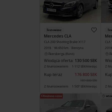
Testowane
Te
Mercedes CLA
Mer
CLA 200 Shooting Brake X117
CLA 
2018
96 650 km
Benzyna
2018
Åkersberga (Runö)
Å
Wiodąca oferta:
130 500 SEK
Wio
Z finansowaniem
1 112 SEK/miesiąc
Z fi
Kup teraz
176 800 SEK
Kup
189 800 SEK
Z finansowaniem
1 507 SEK/miesiąc
Z fi
Obniżona cena
wto