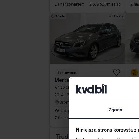
Z finansowaniem
2 639 SEK/miesiąc
Z fi
środa
6 Oferty
Testowane
Mercedes A-Klass
Mer
A 180 CDI 5dr W176
E 20
2014
201 330 km
Diesel
2020
Bromölla
S
Zgoda
Wiodąca oferta:
30 000 SEK
Kup
Z finansowaniem
256 SEK/miesiąc
Z fi
Niniejsza strona korzysta z
wto
Trudno wiedzieć, który