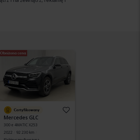
trz i na zewnątrz, reklamę i
Obniżona cena
Certyfikowany
Mercedes GLC
300 e 4MATIC X253
2022
92 230 km
Elektryczny/benzyna