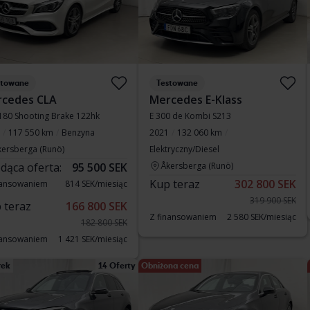
stowane
Testowane
cedes CLA
Mercedes E-Klass
180 Shooting Brake 122hk
E 300 de Kombi S213
117 550 km
Benzyna
2021
132 060 km
kersberga (Runö)
Elektryczny/Diesel
dąca oferta:
95 500 SEK
Åkersberga (Runö)
Kup teraz
302 800 SEK
nansowaniem
814 SEK/miesiąc
319 900 SEK
 teraz
166 800 SEK
Z finansowaniem
2 580 SEK/miesiąc
182 800 SEK
nansowaniem
1 421 SEK/miesiąc
rek
14 Oferty
Obniżona cena