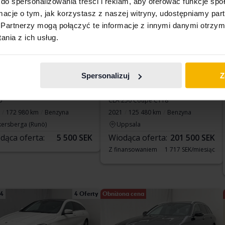
do spersonalizowania treści i reklam, aby oferować funkcje sp
ormacje o tym, jak korzystasz z naszej witryny, udostępniamy p
Partnerzy mogą połączyć te informacje z innymi danymi otrzym
nia z ich usług.
Spersonalizuj
Z
stowane
Testowane
cedes B-Klass
Mercedes CLA
0
CLA 250 Coupé C118
172 980 km
Benzyna
2021
125 480 km
Benzyna
kersberga (Runö)
Uppsala
dąca oferta:
5 500 SEK
Wiodąca oferta:
201 500 SEK
Z finansowaniem
1 717 SEK/miesiąc
14
4 Oferty
Obniżona cena