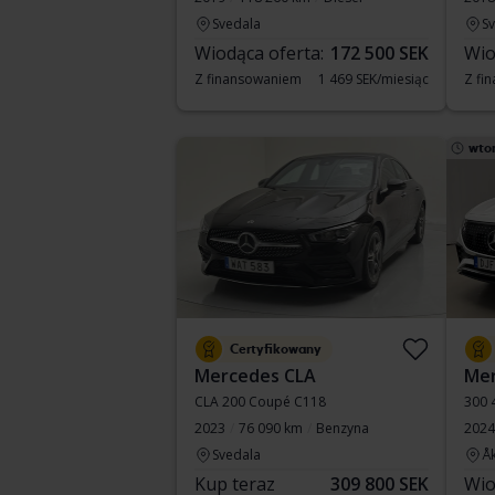
Svedala
S
Wiodąca oferta:
172 500 SEK
Wio
Z finansowaniem
1 469 SEK/miesiąc
Z fi
wto
Certyfikowany
Mercedes CLA
Me
CLA 200 Coupé C118
300 
2023
76 090 km
Benzyna
2024
Svedala
Å
Kup teraz
309 800 SEK
Wio