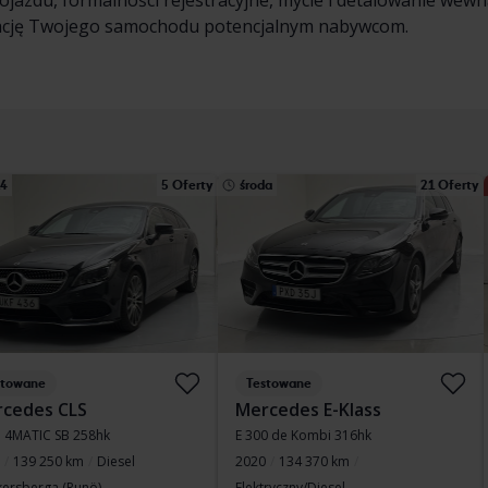
ojazdu, formalności rejestracyjne, mycie i detalowanie wewną
cję Twojego samochodu potencjalnym nabywcom.
14
5 Oferty
środa
21 Oferty
stowane
Testowane
cedes CLS
Mercedes E-Klass
 4MATIC SB 258hk
E 300 de Kombi 316hk
139 250 km
Diesel
2020
134 370 km
kersberga (Runö)
Elektryczny/Diesel