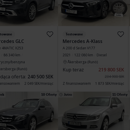
stowane
Testowane
cedes GLC
Mercedes A-Klass
e 4MATIC X253
A 200 d Sedan V177
86 340 km
2021
122 080 km
Diesel
tryczny/benzyna
Åkersberga (Runö)
kersberga (Runö)
Kup teraz
219 800 SEK
dąca oferta:
240 500 SEK
234 900 SEK
nansowaniem
2 049 SEK/miesiąc
Z finansowaniem
1 873 SEK/miesiąc
rek
10 Oferty
Jutro
11 Oferty