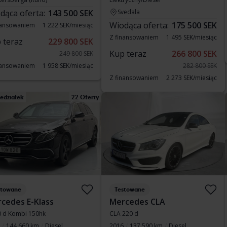
dąca oferta:
143 500 SEK
Svedala
Wiodąca oferta:
175 500 SEK
nansowaniem
1 222 SEK/miesiąc
Z finansowaniem
1 495 SEK/miesiąc
 teraz
229 800 SEK
Kup teraz
266 800 SEK
249 800 SEK
nansowaniem
1 958 SEK/miesiąc
282 800 SEK
Z finansowaniem
2 273 SEK/miesiąc
edziałek
22 Oferty
stowane
Testowane
cedes E-Klass
Mercedes CLA
0 d Kombi 150hk
CLA 220 d
144 660 km
Diesel
2016
137 590 km
Diesel