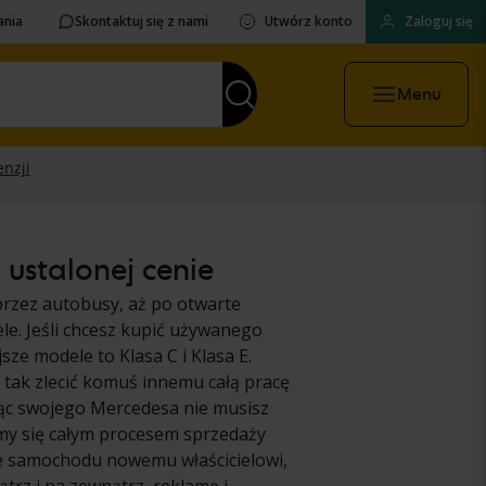
ania
Skontaktuj się z nami
Utwórz konto
Zaloguj się
Menu
ustalonej cenie
zez autobusy, aż po otwarte
le. Jeśli chcesz kupić używanego
ze modele to Klasa C i Klasa E.
 tak zlecić komuś innemu całą pracę
ąc swojego Mercedesa nie musisz
emy się całym procesem sprzedaży
ie samochodu nowemu właścicielowi,