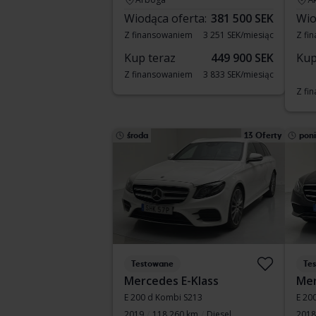
Wiodąca oferta:
381 500 SEK
Wio
Z finansowaniem
3 251 SEK/miesiąc
Z fi
Kup teraz
449 900 SEK
Kup
Z finansowaniem
3 833 SEK/miesiąc
Z fi
środa
13 Oferty
poni
Testowane
Te
Mercedes E-Klass
Mer
E 200 d Kombi S213
E 20
2019
118 260 km
Diesel
2018