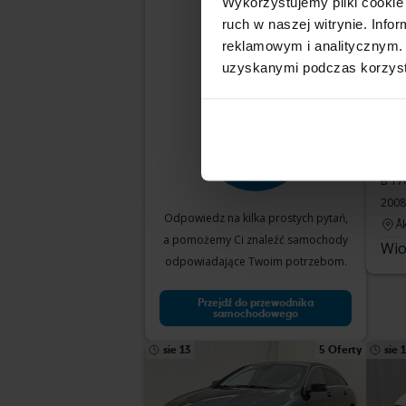
Wykorzystujemy pliki cookie 
samochód Ci
ruch w naszej witrynie. Inf
reklamowym i analitycznym. 
odpowiada?
uzyskanymi podczas korzysta
Te
Mer
B 17
2008
Odpowiedz na kilka prostych pytań,
Å
a pomożemy Ci znaleźć samochody
Wio
odpowiadające Twoim potrzebom.
Przejdź do przewodnika
samochodowego
sie 13
5 Oferty
sie 