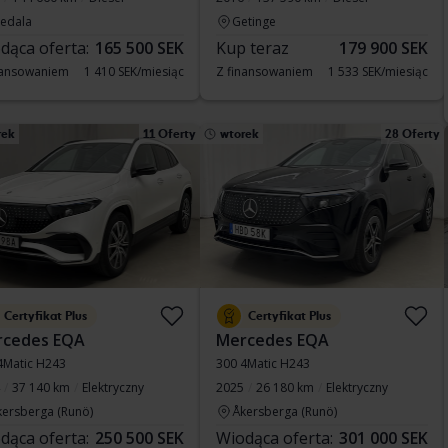
vedala
Getinge
dąca oferta:
165 500 SEK
Kup teraz
179 900 SEK
nansowaniem
1 410 SEK/miesiąc
Z finansowaniem
1 533 SEK/miesiąc
rek
11 Oferty
wtorek
28 Oferty
Certyfikat Plus
Certyfikat Plus
rcedes EQA
Mercedes EQA
4Matic H243
300 4Matic H243
37 140 km
Elektryczny
2025
26 180 km
Elektryczny
kersberga (Runö)
Åkersberga (Runö)
dąca oferta:
250 500 SEK
Wiodąca oferta:
301 000 SEK