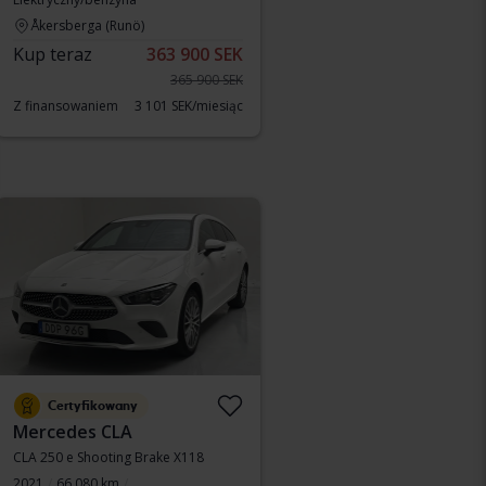
Åkersberga (Runö)
Kup teraz
363 900 SEK
365 900 SEK
Z finansowaniem
3 101 SEK/miesiąc
Certyfikowany
Mercedes CLA
CLA 250 e Shooting Brake X118
2021
66 080 km