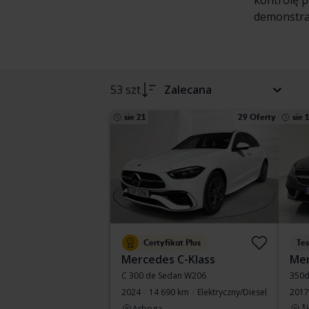
kontrolę p
demonstra
53 szt
Zalecana
sie 21
29 Oferty
sie 
Certyfikat Plus
Te
Mercedes C-Klass
Mer
C 300 de Sedan W206
350d
2024
14 690 km
Elektryczny/Diesel
2017
Arboga
Å