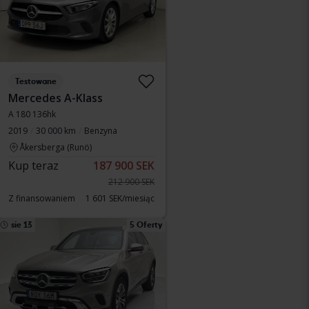
Testowane
Mercedes A-Klass
A 180 136hk
2019
30 000 km
Benzyna
Åkersberga (Runö)
Kup teraz
187 900 SEK
212 900 SEK
Z finansowaniem
1 601 SEK/miesiąc
sie 13
5 Oferty