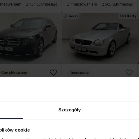
nansowaniem
2 134 SEK/miesiąc
Z finansowaniem
2 565 SEK/miesiąc
środa
10 Oferty
Certyfikowany
Testowane
cedes E-Klass
Mercedes SLK
0 d Sedan 160hk
230 Kompressor R170
97 720 km
Diesel
2000
108 840 km
Benzyna
vedala
Kungälv (Ellesbo)
Szczegóły
 teraz
289 800 SEK
Wiodąca oferta:
10 500 SEK
nansowaniem
2 469 SEK/miesiąc
 plików cookie
rek
10 Oferty
wtorek
11 Oferty