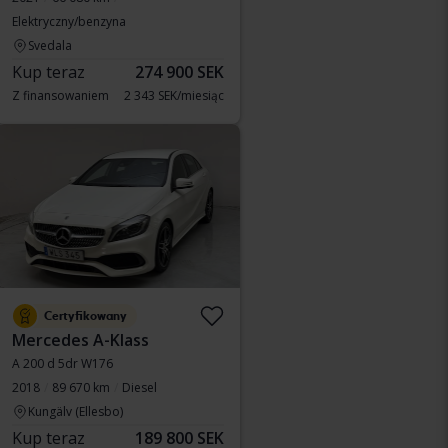
Elektryczny/benzyna
Svedala
Kup teraz
274 900 SEK
Z finansowaniem
2 343 SEK/miesiąc
Certyfikowany
Mercedes A-Klass
A 200 d 5dr W176
2018
89 670 km
Diesel
Kungälv (Ellesbo)
Kup teraz
189 800 SEK