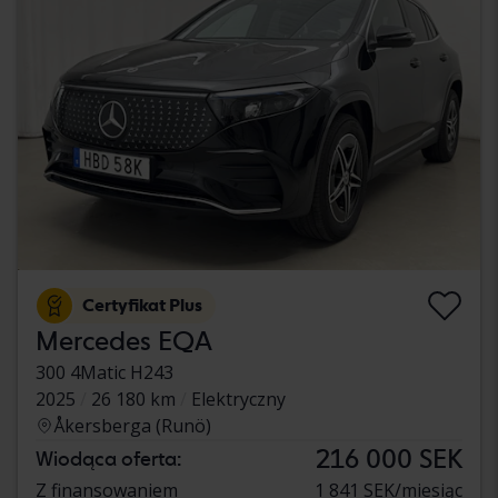
Certyfikat Plus
Mercedes EQA
300 4Matic H243
2025
26 180 km
Elektryczny
Åkersberga (Runö)
216 000 SEK
Wiodąca oferta:
Z finansowaniem
1 841 SEK/miesiąc