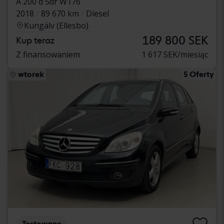
A 200 d 5dr W176
2018
89 670 km
Diesel
Kungälv (Ellesbo)
189 800 SEK
Kup teraz
Z finansowaniem
1 617 SEK/miesiąc
wtorek
5 Oferty
Testowane