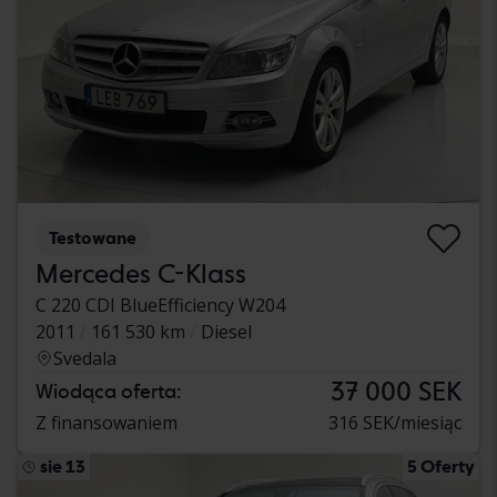
Testowane
Mercedes C-Klass
C 220 CDI BlueEfficiency W204
2011
161 530 km
Diesel
Svedala
37 000 SEK
Wiodąca oferta:
Z finansowaniem
316 SEK/miesiąc
sie 13
5 Oferty