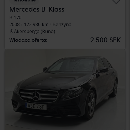
Mercedes B-Klass
B 170
2008
172 980 km
Benzyna
Åkersberga (Runö)
2 500 SEK
Wiodąca oferta: