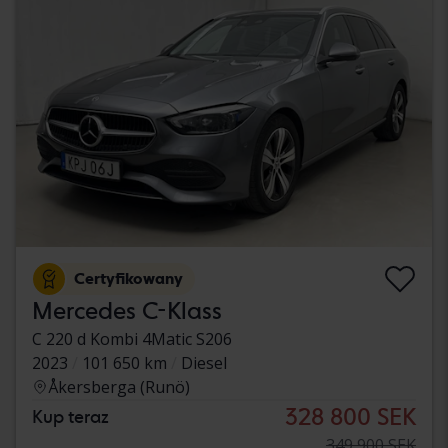
Certyfikowany
Mercedes C-Klass
C 220 d Kombi 4Matic S206
2023
101 650 km
Diesel
Åkersberga (Runö)
328 800 SEK
Kup teraz
349 900 SEK