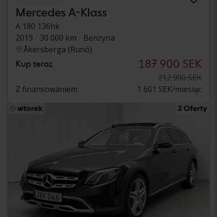
Mercedes A-Klass
A 180 136hk
2019
30 000 km
Benzyna
Åkersberga (Runö)
187 900 SEK
Kup teraz
212 900 SEK
Z finansowaniem
1 601 SEK/miesiąc
wtorek
2 Oferty