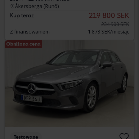
Åkersberga (Runö)
219 800 SEK
Kup teraz
234 900 SEK
Z finansowaniem
1 873 SEK/miesiąc
Obniżona cena
Testowane