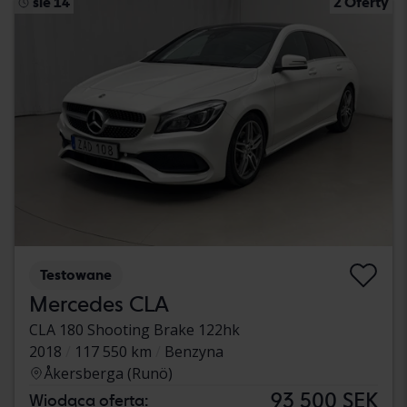
sie 14
2 Oferty
Testowane
Mercedes CLA
CLA 180 Shooting Brake 122hk
2018
117 550 km
Benzyna
Åkersberga (Runö)
93 500 SEK
Wiodąca oferta: