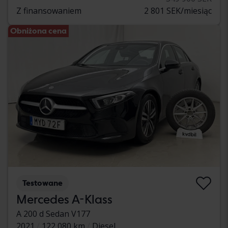
Z finansowaniem
2 801 SEK/miesiąc
Obniżona cena
Testowane
Mercedes A-Klass
A 200 d Sedan V177
2021
122 080 km
Diesel