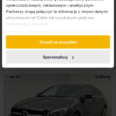
społecznościowym, reklamowym i analitycznym.
Partnerzy mogą połączyć te informacje z innymi danymi
otrzymanymi od Ciebie lub uzyskanymi podczas
Testowane
korzystania z ich usług.
Mercedes CLA
CLA 250 Coupé C118
Zezwól na wszystkie
2021
125 480 km
Benzyna
Uppsala
Spersonalizuj
165 000 SEK
Cena startowa
Z finansowaniem
1 406 SEK/miesiąc
sie 13
3 Oferty