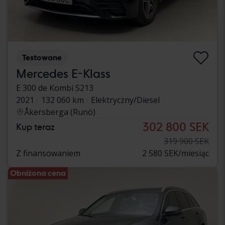
Testowane
Mercedes E-Klass
E 300 de Kombi S213
2021
132 060 km
Elektryczny/Diesel
Åkersberga (Runö)
302 800 SEK
Kup teraz
319 900 SEK
Z finansowaniem
2 580 SEK/miesiąc
Obniżona cena