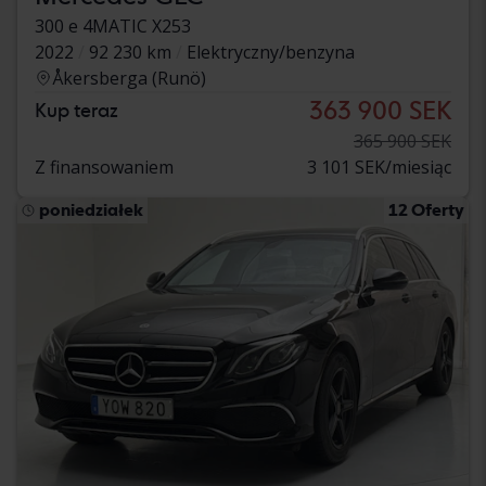
300 e 4MATIC X253
2022
92 230 km
Elektryczny/benzyna
Åkersberga (Runö)
363 900 SEK
Kup teraz
365 900 SEK
Z finansowaniem
3 101 SEK/miesiąc
poniedziałek
12 Oferty