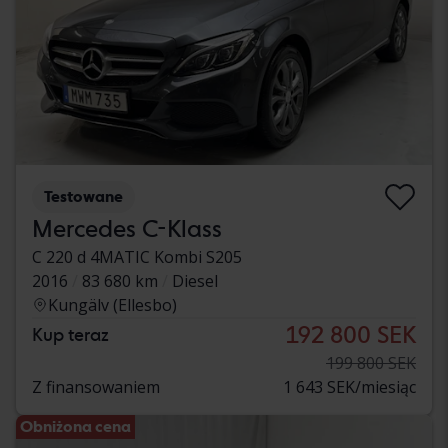
Testowane
Mercedes C-Klass
C 220 d 4MATIC Kombi S205
2016
83 680 km
Diesel
Kungälv (Ellesbo)
192 800 SEK
Kup teraz
199 800 SEK
Z finansowaniem
1 643 SEK/miesiąc
Obniżona cena