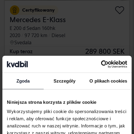
Certyfikowany
Mercedes E-Klass
E 200 d Sedan 160hk
2020
97 720 km
Diesel
Svedala
289 800 SEK
Kup teraz
Z finansowaniem
2 469 SEK/miesiąc
wtorek
Nowy!
Zgoda
Szczegóły
O plikach cookies
Niniejsza strona korzysta z plików cookie
Wykorzystujemy pliki cookie do spersonalizowania treści
i reklam, aby oferować funkcje społecznościowe i
analizować ruch w naszej witrynie. Informacje o tym, jak
korzystasz z naszej witryny, udostępniamy partnerom