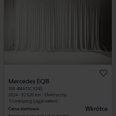
Mercedes EQB
300 4MATIC X243
2024
92 620 km
Elektryczny
Linköping (Jägarvallen)
Wkrótce
Cena startowa
Nasza wycena jest już w drodze