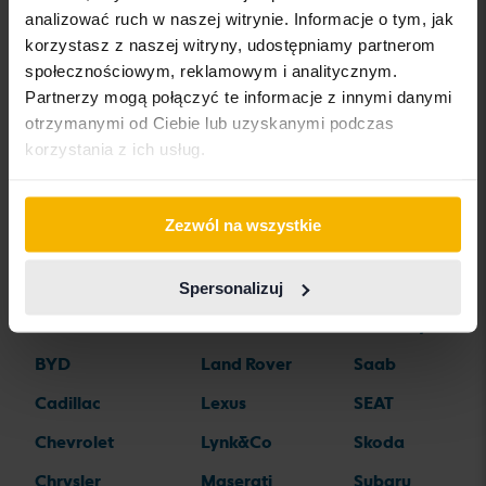
analizować ruch w naszej witrynie. Informacje o tym, jak
korzystasz z naszej witryny, udostępniamy partnerom
społecznościowym, reklamowym i analitycznym.
Marki samochodów
Partnerzy mogą połączyć te informacje z innymi danymi
otrzymanymi od Ciebie lub uzyskanymi podczas
korzystania z ich usług.
Alfa Romeo
Hyundai
Peugeot
Aston Martin
Iveco
Polestar
Zezwól na wszystkie
Audi
Jaguar
Porsche
Bentley
Jeep
Renault
Spersonalizuj
BMW
KIA
Rolls-Royce
BYD
Land Rover
Saab
Cadillac
Lexus
SEAT
Chevrolet
Lynk&Co
Skoda
Chrysler
Maserati
Subaru