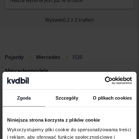
Wyświetl 2 z 2 trafień
Pojazdy
Mercedes
EQB
Mercedesmodele
Mercedes A-
Mercedes CLA
Mercedes GLC
klass
Mercedes E-
Mercedes GLK
Zgoda
Szczegóły
O plikach cookies
Mercedes B-
klass
klass
Mercedes EQA
Niniejsza strona korzysta z plików cookie
Mercedes C-
Mercedes EQB
Wykorzystujemy pliki cookie do spersonalizowania treści
klass
i reklam, aby oferować funkcje społecznościowe i