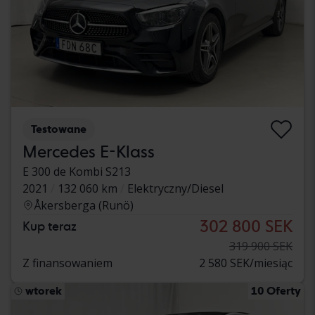
Testowane
Mercedes E-Klass
E 300 de Kombi S213
2021
132 060 km
Elektryczny/Diesel
Åkersberga (Runö)
302 800 SEK
Kup teraz
319 900 SEK
Z finansowaniem
2 580 SEK/miesiąc
wtorek
10 Oferty