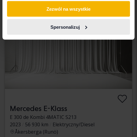
Wkrótce
Zezwól na wszystkie
Spersonalizuj
Mercedes E-Klass
E 300 de Kombi 4MATIC S213
2023
56 930 km
Elektryczny/Diesel
Åkersberga (Runö)