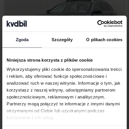
Zgoda
Szczegóły
O plikach cookies
Niniejsza strona korzysta z plików cookie
Wykorzystujemy pliki cookie do spersonalizowania treści
i reklam, aby oferować funkcje społecznościowe i
Testowane
analizować ruch w naszej witrynie. Informacje o tym, jak
Mercedes E-Klass
korzystasz z naszej witryny, udostępniamy partnerom
E 220 d 4MATIC Kombi All-Terrain S213
społecznościowym, reklamowym i analitycznym.
2018
234 510 km
Diesel
Partnerzy mogą połączyć te informacje z innymi danymi
Åkersberga (Runö)
otrzymanymi od Ciebie lub uzyskanymi podczas
150 500 SEK
Wiodąca oferta:
korzystania z ich usług.
Z finansowaniem
1 282 SEK/miesiąc