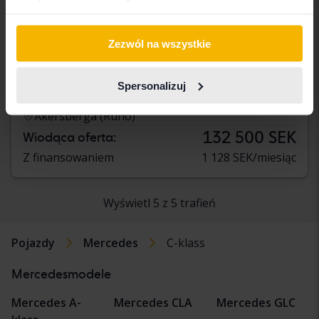
Obiekt do naprawy
Zezwól na wszystkie
Mercedes C-Klass
C 63 AMG S Cabriolet A205
Spersonalizuj
2019
50 520 km
Benzyna
Åkersberga (Runö)
132 500 SEK
Wiodąca oferta:
Z finansowaniem
1 128 SEK/miesiąc
Wyświetl 5 z 5 trafień
Pojazdy
Mercedes
C-klass
Mercedesmodele
Mercedes A-
Mercedes CLA
Mercedes GLC