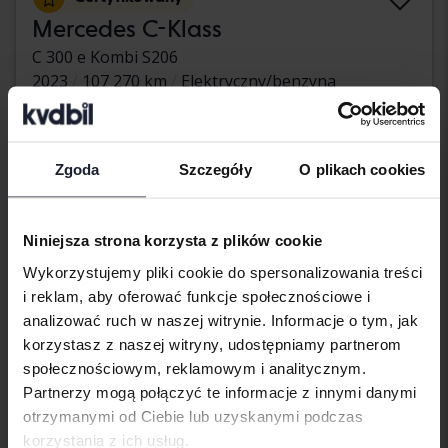
Mercedes C-Klass
C 300 e Kombi S206
2023
107 270 km
Elektryczny/benzyna
Arboga
255 500 SEK
Wiodąca oferta:
Z finansowaniem
2 177 SEK/miesiąc
Zgoda
Szczegóły
O plikach cookies
poniedziałek
43 Oferty
Niniejsza strona korzysta z plików cookie
Wykorzystujemy pliki cookie do spersonalizowania treści
i reklam, aby oferować funkcje społecznościowe i
analizować ruch w naszej witrynie. Informacje o tym, jak
korzystasz z naszej witryny, udostępniamy partnerom
społecznościowym, reklamowym i analitycznym.
Partnerzy mogą połączyć te informacje z innymi danymi
otrzymanymi od Ciebie lub uzyskanymi podczas
korzystania z ich usług.