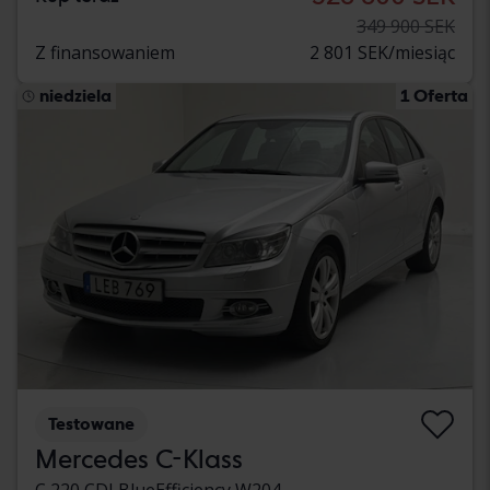
349 900 SEK
Z finansowaniem
2 801 SEK/miesiąc
niedziela
1 Oferta
Testowane
Mercedes C-Klass
C 220 CDI BlueEfficiency W204