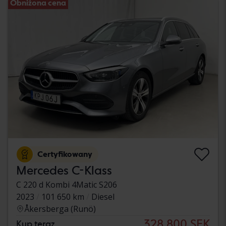
Obniżona cena
Certyfikowany
Mercedes C-Klass
C 220 d Kombi 4Matic S206
2023
101 650 km
Diesel
Åkersberga (Runö)
328 800 SEK
Kup teraz