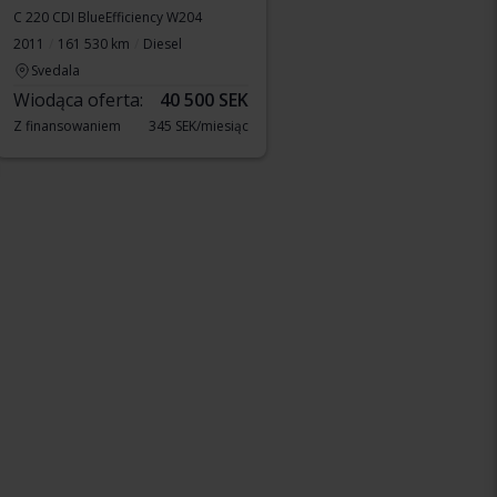
C 220 CDI BlueEfficiency W204
2011
161 530 km
Diesel
Svedala
Wiodąca oferta:
40 500 SEK
Z finansowaniem
345 SEK/miesiąc