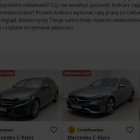
wszystkimi reklamami? Czy nie wolałbyś pozwolić Kvdcars zaj
formalnościami? Pozwól Kvdcars wykonać całą pracę za Cieb
rzegląd, dostarczymy Twoje samochody nowemu właścicielowi
 i szybkie otrzymanie płatności.
na cena
Obniżona cena
stowane
Certyfikowany
cedes C-Klass
Mercedes C-Klass