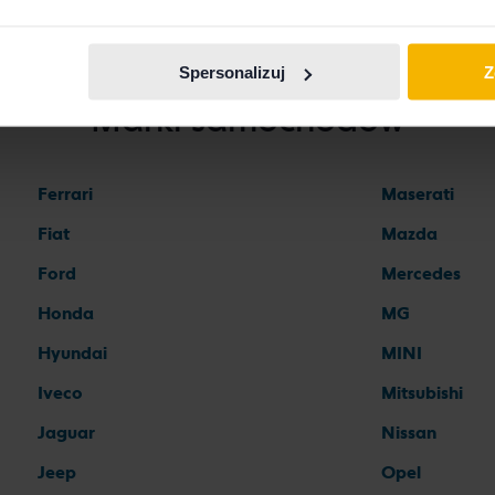
Spersonalizuj
Z
Marki samochodów
Ferrari
Maserati
Fiat
Mazda
Ford
Mercedes
Honda
MG
Hyundai
MINI
Iveco
Mitsubishi
Jaguar
Nissan
Jeep
Opel