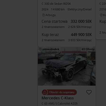
C 300 de Sedan W206
C 22
2024
14 690 km
Elektryczny/Diesel
2016
Arboga
Ku
Cena startowa
332 000 SEK
Kup
Z finansowaniem
2 828 SEK/miesiąc
Z fi
Kup teraz
449 900 SEK
Z finansowaniem
3 833 SEK/miesiąc
poniedziałek
43 Oferty
Obiekt do naprawy
Mercedes C-Klass
C 63 AMG S Cabriolet A205