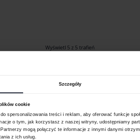
Wyświetl 5 z 5 trafień
Szczegóły
A-klass
Mercedes CLA
Mercedes EQ
B-klass
Mercedes E-klass
Mercedes GL
 plików cookie
C-klass
Mercedes EQA
Mercedes GL
do spersonalizowania treści i reklam, aby oferować funkcje sp
ormacje o tym, jak korzystasz z naszej witryny, udostępniamy p
Partnerzy mogą połączyć te informacje z innymi danymi otrzym
nia z ich usług.