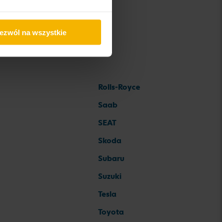
ezwól na wszystkie
Rolls-Royce
Saab
SEAT
Skoda
Subaru
Suzuki
Tesla
Toyota