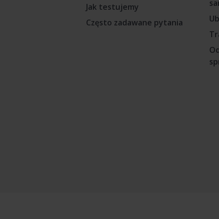
sa
Jak testujemy
Ub
Często zadawane pytania
Tr
Od
sp