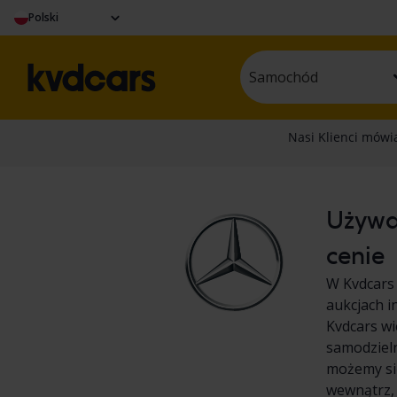
Polski
Samochód
Używan
cenie
W Kvdcars
aukcjach i
Kvdcars wi
samodzieln
możemy się
wewnątrz,