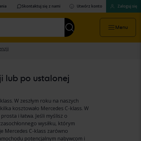
ania
Skontaktuj się z nami
Utwórz konto
Zaloguj się
Menu
 lub po ustalonej
lass. W zeszłym roku na naszych
kilka kosztowało Mercedes C-klass. W
osta i łatwa. Jeśli myślisz o
czasochłonnego wysiłku, którym
oje Mercedes C-klass zarówno
 samochodu potencjalnym nabywcom i