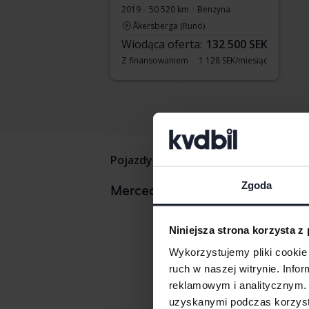
2019
50 520 km
Benzyna
Åkersberga (Runö)
Wiodąca oferta:
132 500 SEK
Z finansowaniem
1 128 SEK/miesiąc
Pojazdy
Mercedes
C-klass
Zgoda
Mercedes 
Mercedesmodele
Mercedes 
Niniejsza strona korzysta z
Mercedes 
Wykorzystujemy pliki cookie 
ruch w naszej witrynie. Inf
reklamowym i analitycznym. 
uzyskanymi podczas korzysta