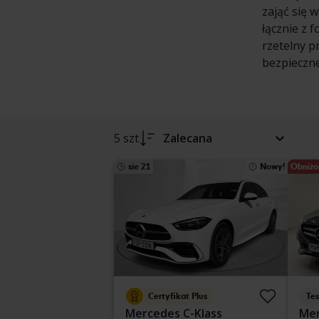
zająć się 
łącznie z 
rzetelny p
bezpieczne
5 szt
Zalecana
sie 21
Nowy!
Obniżo
Certyfikat Plus
Te
Mercedes C-Klass
Mer