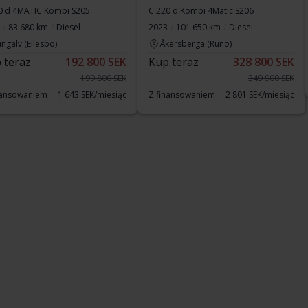
0 d 4MATIC Kombi S205
C 220 d Kombi 4Matic S206
83 680 km
Diesel
2023
101 650 km
Diesel
ngälv (Ellesbo)
Åkersberga (Runö)
 teraz
192 800 SEK
Kup teraz
328 800 SEK
199 800 SEK
349 900 SEK
nansowaniem
1 643 SEK/miesiąc
Z finansowaniem
2 801 SEK/miesiąc