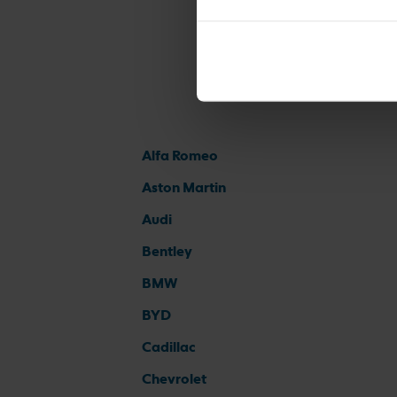
Alfa Romeo
Aston Martin
Audi
Bentley
BMW
BYD
Cadillac
Chevrolet