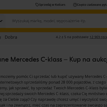
Sprzedaj w Kvdcars
Często zadawane pyt
e Mercedes C-klass – Kup na aukcji
 możemy pomóc Ci sprzedać lub kupić używany Mercedes C-k
nternetowych sprzedaliśmy ponad 28 000 pojazdów, z czego 
emy, jak sprawić, by sprzedaż Twoich Mercedes C-klass była pr
ej sprzedaży swoich Mercedes C-klass, czeka Cię mnóstwo 
 za Ciebie zająć! Czy naprawdę chcesz umyć i wyczyścić sw
 jak i na zewnątrz, mieć czas na zaprezentowanie swojego