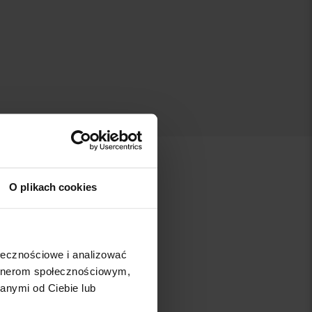
O plikach cookies
B
C
K
ołecznościowe i analizować
artnerom społecznościowym,
anymi od Ciebie lub