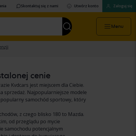
ania
Skontaktuj się z nami
Utwórz konto
Zaloguj się
Menu
talonej cenie
zie Kvdcars jest miejscem dla Ciebie.
a sprzedaż. Najpopularniejsze modele
o popularny samochód sportowy, który
hodów, z czego blisko 180 to Mazda.
kim, od przeglądu po mycie
nie samochodu potencjalnym