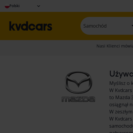
Polski
Samochód
Używa
Myślisz o 
W Kvdcars
to Mazda 3
osiągnął n
W zeszłym 
W Kvdcars 
samochodu