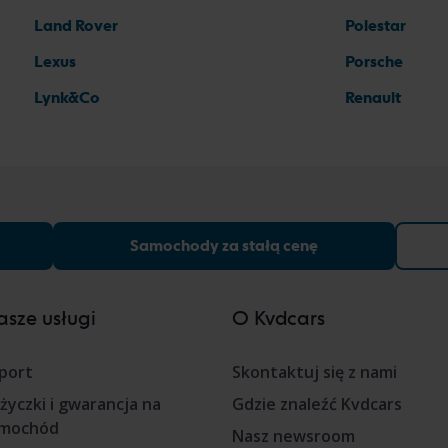
Land Rover
Polestar
Lexus
Porsche
Lynk&Co
Renault
Samochody za stałą cenę
sze usługi
O Kvdcars
port
Skontaktuj się z nami
życzki i gwarancja na
Gdzie znaleźć Kvdcars
mochód
Nasz newsroom