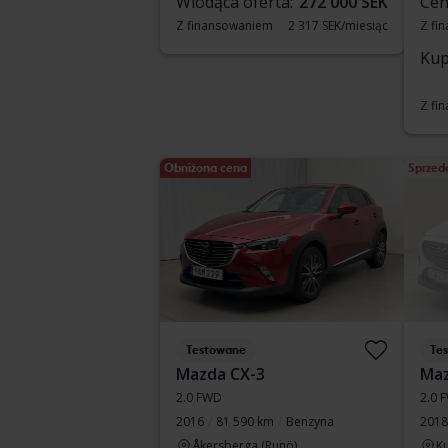
Wiodąca oferta:
272 000 SEK
Cen
Z finansowaniem
2 317 SEK/miesiąc
Z fi
Kup
Z fi
Obniżona cena
Sprzed
Testowane
Te
Mazda CX-3
Maz
2.0 FWD
2.0 
2016
81 590 km
Benzyna
2018
Åkersberga (Runö)
Ku