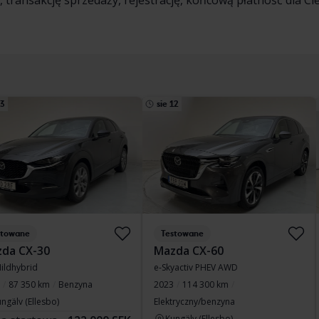
transakcję sprzedaży, rejestrację, końcową płatność dla Ci
13
sie 12
stowane
Testowane
da CX-30
Mazda CX-60
Mildhybrid
e-Skyactiv PHEV AWD
87 350 km
Benzyna
2023
114 300 km
ngälv (Ellesbo)
Elektryczny/benzyna
Kungälv (Ellesbo)