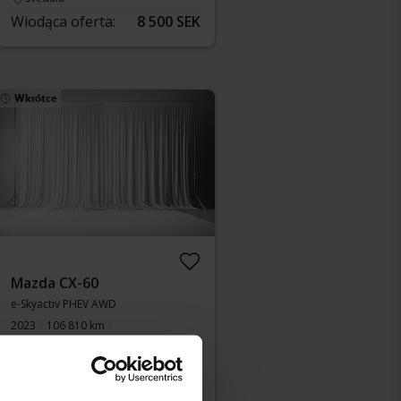
Wiodąca oferta:
8 500 SEK
Wkrótce
Mazda CX-60
e-Skyactiv PHEV AWD
2023
106 810 km
Elektryczny/benzyna
Östersund
Cena startowa
Wkrótce