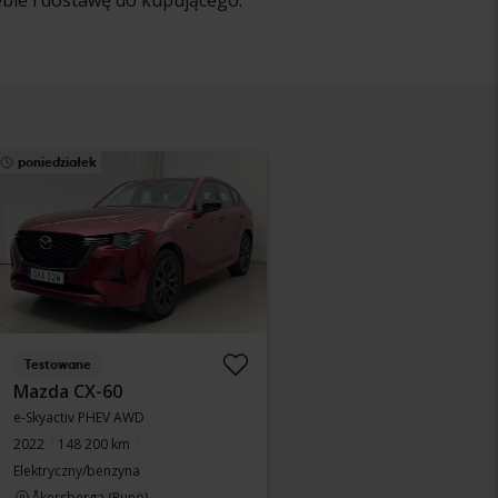
ebie i dostawę do kupującego.
poniedziałek
Testowane
Mazda CX-60
e-Skyactiv PHEV AWD
2022
148 200 km
Elektryczny/benzyna
Åkersberga (Runö)