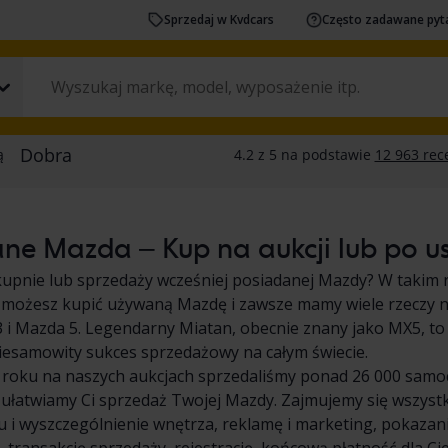
Sprzedaj w Kvdcars
Często zadawane pyt
ne Mazda – Kup na aukcji lub po us
kupnie lub sprzedaży wcześniej posiadanej Mazdy? W takim ra
 możesz kupić używaną Mazdę i zawsze mamy wiele rzeczy n
 i Mazda 5. Legendarny Miatan, obecnie znany jako MX5, t
iesamowity sukces sprzedażowy na całym świecie.
roku na naszych aukcjach sprzedaliśmy ponad 26 000 samoc
ułatwiamy Ci sprzedaż Twojej Mazdy. Zajmujemy się wszyst
 i wyszczególnienie wnętrza, reklamę i marketing, pokaza