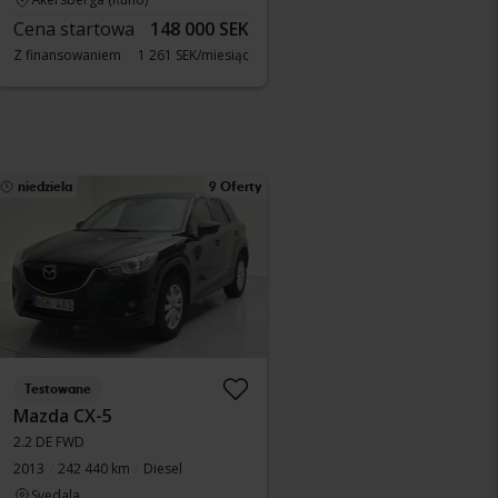
Cena startowa
148 000 SEK
Z finansowaniem
1 261 SEK/miesiąc
niedziela
9 Oferty
Testowane
Mazda CX-5
2.2 DE FWD
2013
242 440 km
Diesel
Svedala