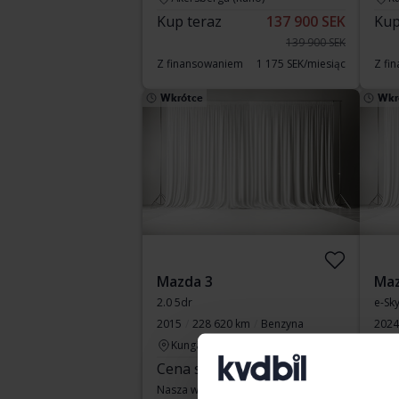
Kup teraz
137 900 SEK
Kup
139 900 SEK
Z finansowaniem
1 175 SEK/miesiąc
Z fi
Wkrótce
Wkr
Mazda 3
Maz
2.0 5dr
e-Sk
2015
228 620 km
Benzyna
2024
Kungälv (Ellesbo)
Elek
Cena startowa
Wkrótce
S
Cen
Nasza wycena jest już w drodze