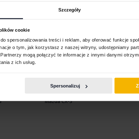
a wycena jest już w drodze
Szczegóły
Wyświetl 12 z 12 trafień
 plików cookie
do spersonalizowania treści i reklam, aby oferować funkcje sp
ormacje o tym, jak korzystasz z naszej witryny, udostępniamy p
Partnerzy mogą połączyć te informacje z innymi danymi otrzym
nia z ich usług.
Spersonalizuj
Z
2
Mazda 6
Mazda CX-5
3
Mazda CX-3