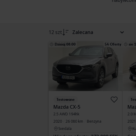
nabywcom, 
12 szt
Zalecana
Dzisiaj 08:00
54 Oferty
sie 
Testowane
Te
Mazda CX-5
Maz
2.5 AWD 194hk
2.0 
2020
26 080 km
Benzyna
2021
Svedala
Ku