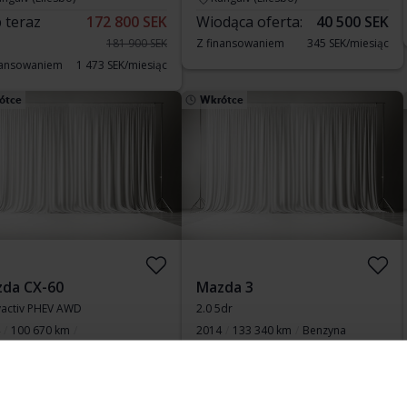
 teraz
172 800 SEK
Wiodąca oferta:
40 500 SEK
181 900 SEK
Z finansowaniem
345 SEK/miesiąc
nansowaniem
1 473 SEK/miesiąc
ótce
Wkrótce
da CX-60
Mazda 3
yactiv PHEV AWD
2.0 5dr
100 670 km
2014
133 340 km
Benzyna
tryczny/benzyna
Kungälv (Ellesbo)
vedala
Cena startowa
Wkrótce
a startowa
Wkrótce
Nasza wycena jest już w drodze