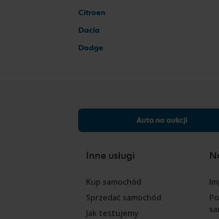
Citroen
Dacia
Dodge
Auta na aukcji
Inne usługi
Na
Kup samochód
Im
Sprzedać samochód
Po
sa
Jak testujemy