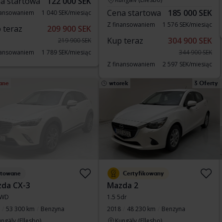
a startowa
122 000 SEK
Cena startowa
185 000 SEK
nansowaniem
1 040 SEK/miesiąc
Z finansowaniem
1 576 SEK/miesiąc
 teraz
209 900 SEK
Kup teraz
304 900 SEK
219 900 SEK
nansowaniem
1 789 SEK/miesiąc
344 900 SEK
Z finansowaniem
2 597 SEK/miesiąc
ane
wtorek
3 Oferty
stowane
Certyfikowany
da CX-3
Mazda 2
FWD
1.5 5dr
53 300 km
Benzyna
2018
48 230 km
Benzyna
ngälv (Ellesbo)
Kungälv (Ellesbo)