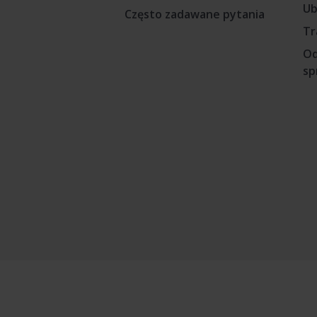
Ub
Często zadawane pytania
Tr
Od
sp