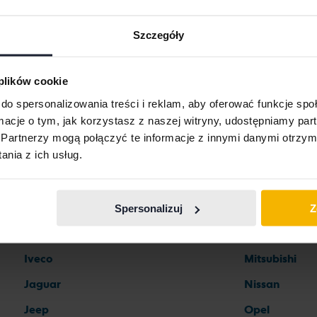
Szczegóły
Marki samochodów
 plików cookie
do spersonalizowania treści i reklam, aby oferować funkcje sp
ormacje o tym, jak korzystasz z naszej witryny, udostępniamy p
Ferrari
Maserati
Partnerzy mogą połączyć te informacje z innymi danymi otrzym
nia z ich usług.
Fiat
Mazda
Ford
Mercedes
Honda
MG
Spersonalizuj
Z
Hyundai
MINI
Iveco
Mitsubishi
Jaguar
Nissan
Jeep
Opel