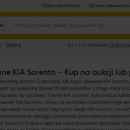
Sprzedaj w Kvdcars
Często zadawane pyt
e KIA Sorento – Kup na aukcji lub 
 możemy pomóc Ci sprzedać lub kupić używany KIA Sorento.
ych sprzedaliśmy ponad 28 000 pojazdów, z czego kilka kos
 sprawić, by sprzedaż Twoich KIA Sorento była prosta i łatwa.
swoich KIA Sorento, czeka Cię mnóstwo czasochłonnego wys
 naprawdę chcesz umyć i wyczyścić swoje KIA Sorento zarówn
aprezentowanie swojego samochodu potencjalnym nabywcom i
yś pozwolić Kvdcars zająć się całym procesem sprzedaży, łą