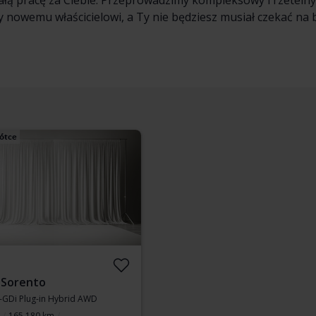
łą pracę za Ciebie. Przeprowadzimy kompleksowy i rzeteln
nowemu właścicielowi, a Ty nie będziesz musiał czekać na 
ótce
 Sorento
T-GDi Plug-in Hybrid AWD
165 180 km