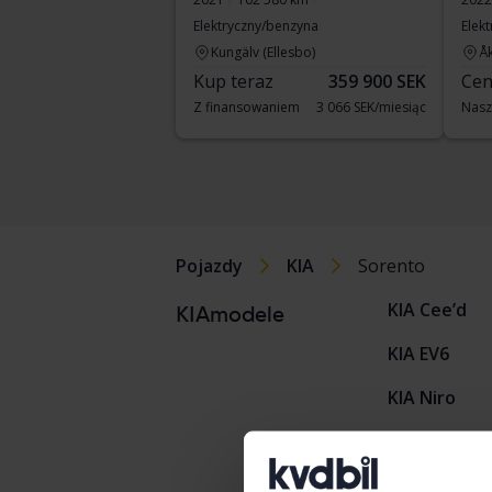
Elektryczny/benzyna
Elek
Kungälv (Ellesbo)
Å
Kup teraz
359 900 SEK
Cen
Z finansowaniem
3 066 SEK/miesiąc
Nasz
Pojazdy
KIA
Sorento
KIA Cee’d
KIAmodele
KIA EV6
KIA Niro