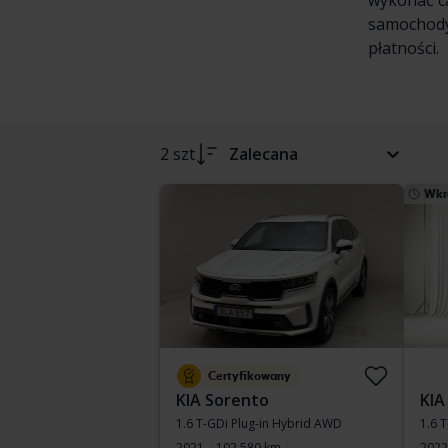
wykonać ca
samochody 
płatności.
2 szt
Zalecana
Wkr
Certyfikowany
KIA Sorento
KIA
1.6 T-GDi Plug-in Hybrid AWD
1.6 
2021
102 580 km
2022