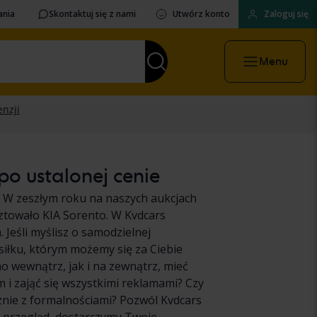
ania
Skontaktuj się z nami
Utwórz konto
Zaloguj się
Menu
po ustalonej cenie
 W zeszłym roku na naszych aukcjach
ztowało KIA Sorento. W Kvdcars
 Jeśli myślisz o samodzielnej
iłku, którym możemy się za Ciebie
o wewnątrz, jak i na zewnątrz, mieć
 zająć się wszystkimi reklamami? Czy
cznie z formalnościami? Pozwól Kvdcars