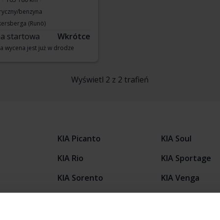
tryczny/benzyna
kersberga (Runö)
a startowa
Wkrótce
a wycena jest już w drodze
Wyświetl 2 z 2 trafień
KIA Picanto
KIA Soul
KIA Rio
KIA Sportage
KIA Sorento
KIA Venga