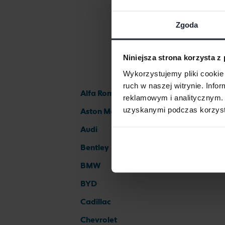
Zgoda
Niniejsza strona korzysta z
Wykorzystujemy pliki cookie 
ruch w naszej witrynie. Inf
Alfa Romeo
reklamowym i analitycznym. 
uzyskanymi podczas korzysta
Aston Martin
Audi
Bentley
BMW
BYD
Cadillac
Chevrolet