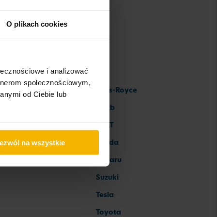
O plikach cookies
ołecznościowe i analizować
artnerom społecznościowym,
Rolls-Royce
anymi od Ciebie lub
Saab
SEAT
Skoda
ezwól na wszystkie
Subaru
Suzuki
Tesla
Toyota