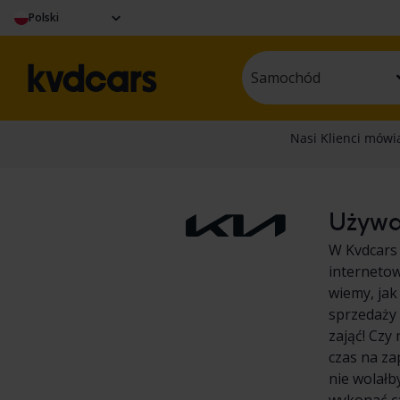
Polski
Samochód
Używan
W Kvdcars
internetow
wiemy, jak
sprzedaży 
zająć! Czy
czas na z
nie wolałb