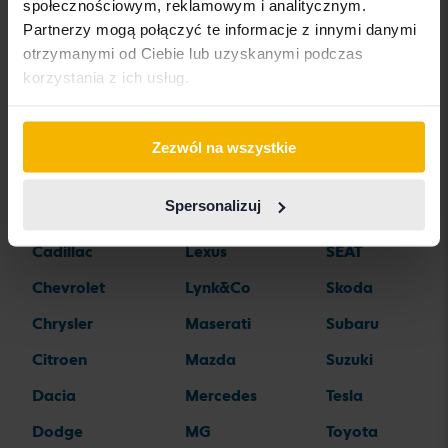
społecznościowym, reklamowym i analitycznym.
Partnerzy mogą połączyć te informacje z innymi danymi
Alfa Romeo
Hyundai
Peugeot
otrzymanymi od Ciebie lub uzyskanymi podczas
Aston Martin
Iveco
Polestar
korzystania z ich usług.
Audi
Jaguar
Porsche
Bentley
Jeep
Renault
Zezwól na wszystkie
BMW
KIA
Rolls-Royce
Spersonalizuj
BYD
Land Rover
Saab
Cadillac
Lexus
SEAT
Chevrolet
Lynk&Co
Skoda
Chrysler
Maserati
Subaru
Citroen
Mazda
Suzuki
Dacia
Mercedes
Tesla
Dodge
MG
Toyota