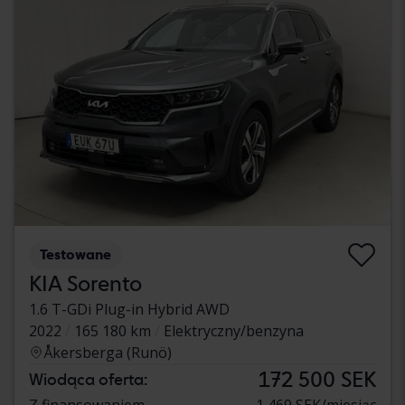
Testowane
KIA Sorento
1.6 T-GDi Plug-in Hybrid AWD
2022
165 180 km
Elektryczny/benzyna
Åkersberga (Runö)
172 500 SEK
Wiodąca oferta:
Z finansowaniem
1 469 SEK/miesiąc