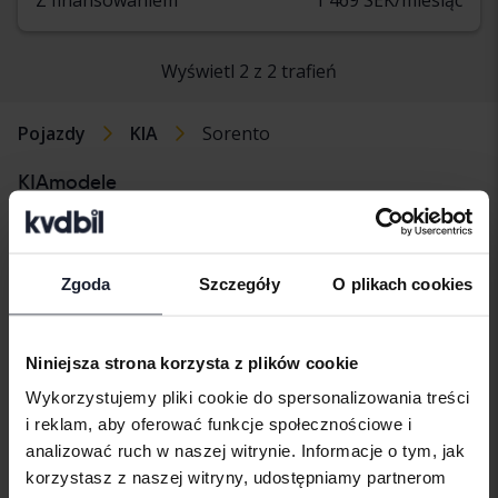
Wyświetl 2 z 2 trafień
Pojazdy
KIA
Sorento
KIAmodele
KIA Cee’d
KIA Picanto
KIA Soul
KIA EV6
KIA Rio
KIA Sportage
Zgoda
Szczegóły
O plikach cookies
KIA Niro
KIA Sorento
KIA Venga
Niniejsza strona korzysta z plików cookie
Wykorzystujemy pliki cookie do spersonalizowania treści
i reklam, aby oferować funkcje społecznościowe i
analizować ruch w naszej witrynie. Informacje o tym, jak
Marki samochodów
korzystasz z naszej witryny, udostępniamy partnerom