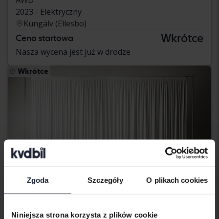
2023
Elektryczny
Kungälv (Ellesbo)
Wkrótce
Cena startowa
Nasza wycena jest już w drodze
Wkrótce
Zgoda
Szczegóły
O plikach cookies
Niniejsza strona korzysta z plików cookie