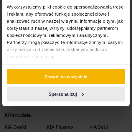
Wykorzystujemy pliki cookie do spersonalizowania treści
KIA EV6
i reklam, aby oferować funkcje społecznościowe i
AWD
analizować ruch w naszej witrynie. Informacje o tym, jak
2023
89 470 km
Elektryczny
korzystasz z naszej witryny, udostępniamy partnerom
Åkersberga (Runö)
społecznościowym, reklamowym i analitycznym.
Wkrótce
Cena startowa
Partnerzy mogą połączyć te informacje z innymi danymi
Nasza wycena jest już w drodze
otrzymanymi od Ciebie lub uzyskanymi podczas
korzystania z ich usług.
Wyświetl 4 z 4 trafień
Zezwól na wszystkie
Spersonalizuj
Pojazdy
KIA
EV6
KIAmodele
KIA Cee’d
KIA Picanto
KIA Soul