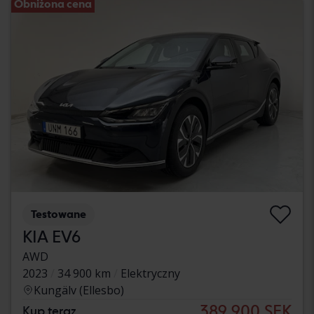
Obniżona cena
Testowane
KIA EV6
AWD
2023
34 900 km
Elektryczny
Kungälv (Ellesbo)
389 900 SEK
Kup teraz