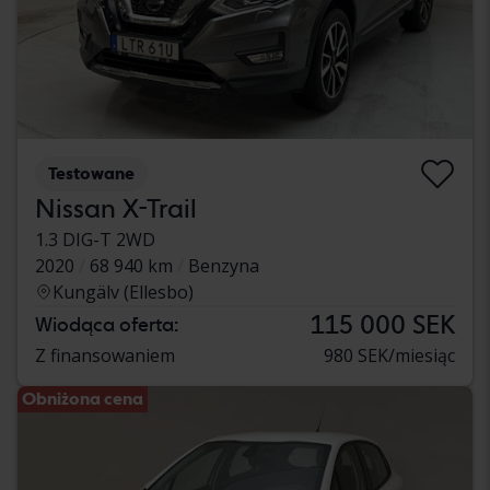
Testowane
Nissan X-Trail
1.3 DIG-T 2WD
2020
68 940 km
Benzyna
Kungälv (Ellesbo)
115 000 SEK
Wiodąca oferta:
Z finansowaniem
980 SEK/miesiąc
Obniżona cena