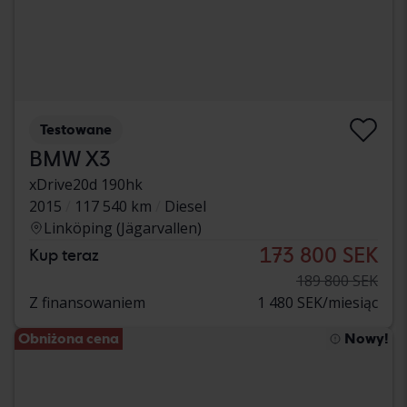
Testowane
BMW X3
xDrive20d 190hk
2015
117 540 km
Diesel
Linköping (Jägarvallen)
173 800 SEK
Kup teraz
189 800 SEK
Z finansowaniem
1 480 SEK/miesiąc
Obniżona cena
Nowy!