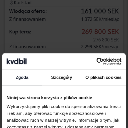
Karlstad
161 000 SEK
Wiodąca oferta:
Z finansowaniem
1 372 SEK/miesiąc
269 800 SEK
Kup teraz
276 800 SEK
Z finansowaniem
2 299 SEK/miesiąc
Obniżona cena
Zgoda
Szczegóły
O plikach cookies
Niniejsza strona korzysta z plików cookie
Wykorzystujemy pliki cookie do spersonalizowania treści
i reklam, aby oferować funkcje społecznościowe i
analizować ruch w naszej witrynie. Informacje o tym, jak
korzystasz z naszej witryny, udostępniamy partnerom