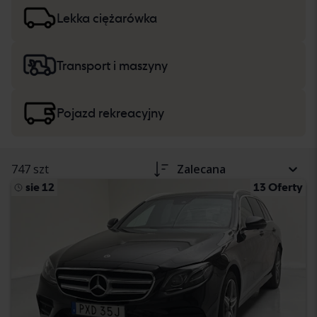
w opisie pojazdu. Przeczytaj więcej na temat zakupu
samochodów osobowych i lekkich ciężarówek
oraz
Lekka ciężarówka
ciężkich maszyn, ciężarówek i pojazdów
rekreacyjnych
.
Transport i maszyny
Pojazd rekreacyjny
747 szt
Zalecana
sie 12
13 Oferty