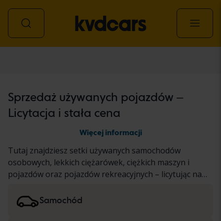
Wszystkie pojazdy
Sprzedaż używanych pojazdów –
Licytacja i stała cena
Więcej informacji
Tutaj znajdziesz setki używanych samochodów
osobowych, lekkich ciężarówek, ciężkich maszyn i
pojazdów oraz pojazdów rekreacyjnych – licytując na
aukcji i po ustalonej cenie. Pojazd przeszedł nasz
dokładny test KVD lub został udokumentowany w
Samochód
oparciu o standardowy protokół. Wyniki prezentujemy