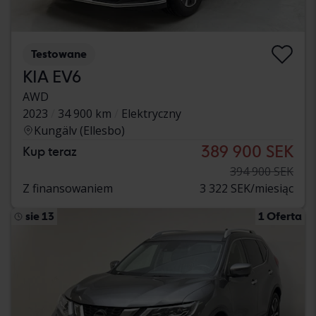
Testowane
KIA EV6
AWD
2023
34 900 km
Elektryczny
Kungälv (Ellesbo)
389 900 SEK
Kup teraz
394 900 SEK
Z finansowaniem
3 322 SEK/miesiąc
sie 13
1 Oferta