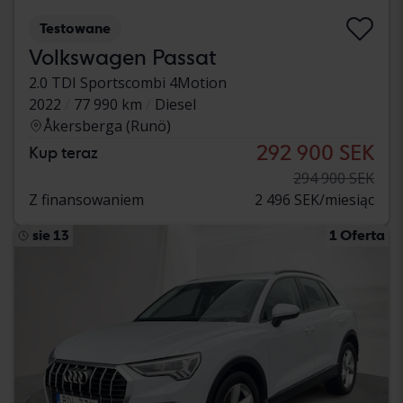
Testowane
Volkswagen Passat
2.0 TDI Sportscombi 4Motion
2022
77 990 km
Diesel
Åkersberga (Runö)
292 900 SEK
Kup teraz
294 900 SEK
Z finansowaniem
2 496 SEK/miesiąc
sie 13
1 Oferta