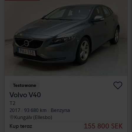
Testowane
Volvo V40
T2
2017
93 680 km
Benzyna
Kungälv (Ellesbo)
155 800 SEK
Kup teraz