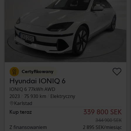
Certyfikowany
Hyundai IONIQ 6
IONIQ 6 77kWh AWD
2023
75 930 km
Elektryczny
Karlstad
339 800 SEK
Kup teraz
344 900 SEK
Z finansowaniem
2 895 SEK/miesiąc