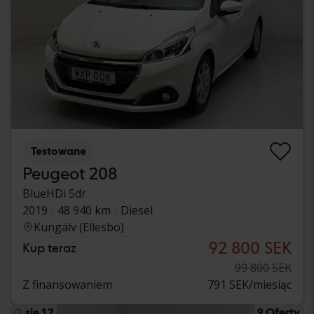
Testowane
Peugeot 208
BlueHDi 5dr
2019
48 940 km
Diesel
Kungälv (Ellesbo)
92 800 SEK
Kup teraz
99 800 SEK
Z finansowaniem
791 SEK/miesiąc
sie 12
9 Oferty