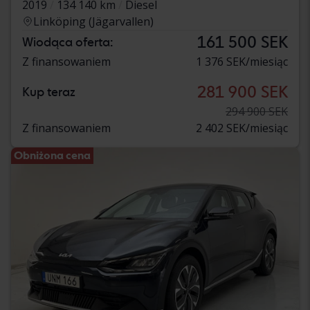
2019
134 140 km
Diesel
Linköping (Jägarvallen)
161 500 SEK
Wiodąca oferta:
Z finansowaniem
1 376 SEK/miesiąc
281 900 SEK
Kup teraz
294 900 SEK
Z finansowaniem
2 402 SEK/miesiąc
Obniżona cena