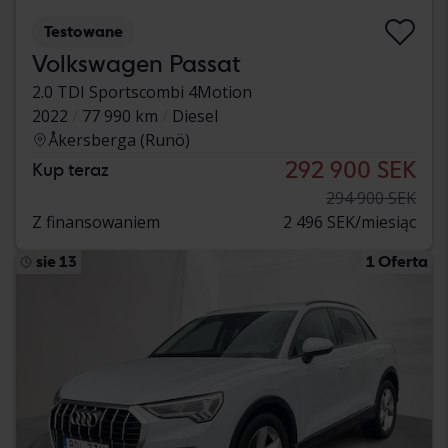
Testowane
Volkswagen Passat
2.0 TDI Sportscombi 4Motion
2022
77 990 km
Diesel
Åkersberga (Runö)
292 900 SEK
Kup teraz
294 900 SEK
Z finansowaniem
2 496 SEK/miesiąc
sie 13
1 Oferta