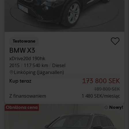
Testowane
BMW X3
xDrive20d 190hk
2015
117 540 km
Diesel
Linköping (Jägarvallen)
173 800 SEK
Kup teraz
189 800 SEK
Z finansowaniem
1 480 SEK/miesiąc
Obniżona cena
Nowy!