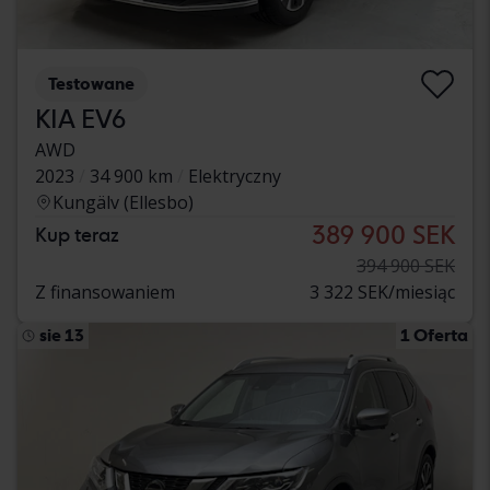
Testowane
KIA EV6
AWD
2023
34 900 km
Elektryczny
Kungälv (Ellesbo)
389 900 SEK
Kup teraz
394 900 SEK
Z finansowaniem
3 322 SEK/miesiąc
sie 13
1 Oferta