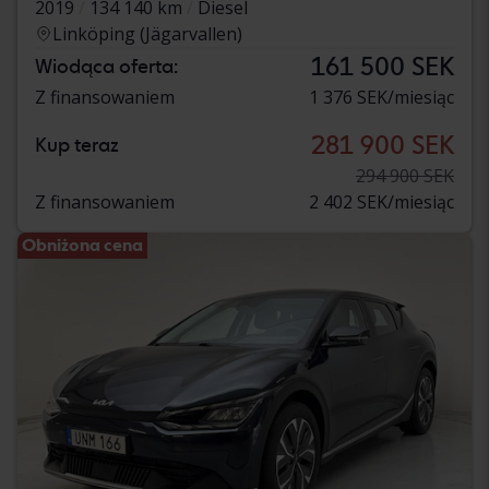
2019
134 140 km
Diesel
Linköping (Jägarvallen)
161 500 SEK
Wiodąca oferta:
Z finansowaniem
1 376 SEK/miesiąc
281 900 SEK
Kup teraz
294 900 SEK
Z finansowaniem
2 402 SEK/miesiąc
Obniżona cena