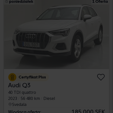
poniedziałek
1 Oferta
Certyfikat Plus
Audi Q3
40 TDI quattro
2023
56 480 km
Diesel
Svedala
185 000 SEK
Wiodąca oferta: