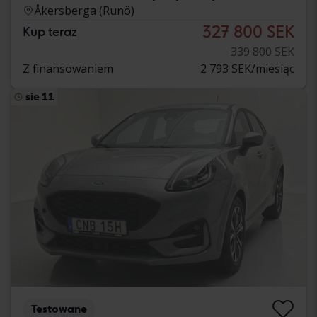
Åkersberga (Runö)
327 800 SEK
Kup teraz
339 800 SEK
Z finansowaniem
2 793 SEK/miesiąc
sie 11
Testowane