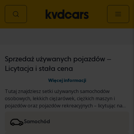
Wszystkie pojazdy
Sprzedaż używanych pojazdów –
Licytacja i stała cena
Więcej informacji
Tutaj znajdziesz setki używanych samochodów
osobowych, lekkich ciężarówek, ciężkich maszyn i
pojazdów oraz pojazdów rekreacyjnych – licytując na
aukcji i po ustalonej cenie. Pojazd przeszedł nasz
dokładny test KVD lub został udokumentowany w
Samochód
oparciu o standardowy protokół. Wyniki prezentujemy