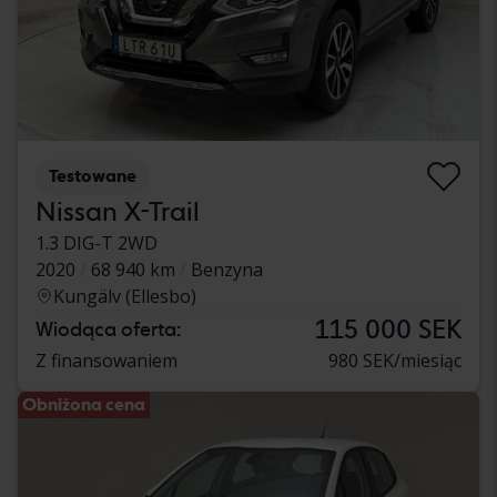
Testowane
Nissan X-Trail
1.3 DIG-T 2WD
2020
68 940 km
Benzyna
Kungälv (Ellesbo)
115 000 SEK
Wiodąca oferta:
Z finansowaniem
980 SEK/miesiąc
Obniżona cena