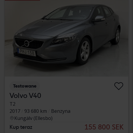
Testowane
Volvo V40
T2
2017
93 680 km
Benzyna
Kungälv (Ellesbo)
155 800 SEK
Kup teraz