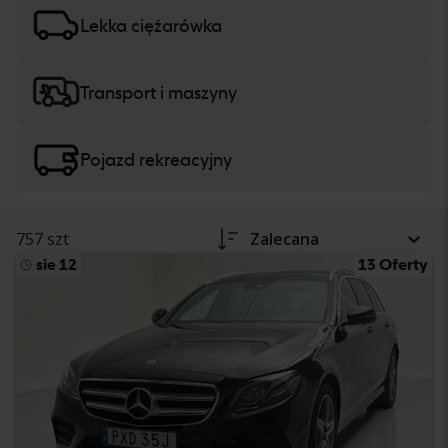
w opisie pojazdu. Przeczytaj więcej na temat zakupu
samochodów osobowych i lekkich ciężarówek
oraz
Lekka ciężarówka
ciężkich maszyn, ciężarówek i pojazdów
rekreacyjnych
.
Transport i maszyny
Pojazd rekreacyjny
757 szt
Zalecana
sie 12
13 Oferty