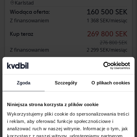
Karlstad
160 500 SEK
Wiodąca oferta:
Z finansowaniem
1 368 SEK/miesiąc
269 800 SEK
Kup teraz
276 800 SEK
Z finansowaniem
2 299 SEK/miesiąc
Obniżona cena
Zgoda
Szczegóły
O plikach cookies
Niniejsza strona korzysta z plików cookie
Wykorzystujemy pliki cookie do spersonalizowania treści
i reklam, aby oferować funkcje społecznościowe i
analizować ruch w naszej witrynie. Informacje o tym, jak
korzystasz z naszej witryny, udostępniamy partnerom