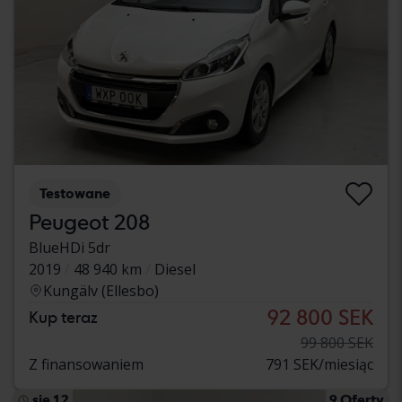
Testowane
Peugeot 208
BlueHDi 5dr
2019
48 940 km
Diesel
Kungälv (Ellesbo)
92 800 SEK
Kup teraz
99 800 SEK
Z finansowaniem
791 SEK/miesiąc
sie 12
9 Oferty