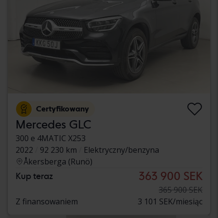
Certyfikowany
Mercedes GLC
300 e 4MATIC X253
2022
92 230 km
Elektryczny/benzyna
Åkersberga (Runö)
363 900 SEK
Kup teraz
365 900 SEK
Z finansowaniem
3 101 SEK/miesiąc