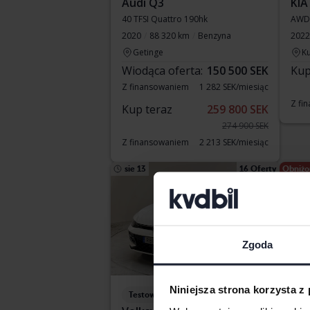
Audi Q3
KIA
40 TFSI Quattro 190hk
AWD
2020
88 320 km
Benzyna
2022
Getinge
Ku
Wiodąca oferta:
150 500 SEK
Kup
Z finansowaniem
1 282 SEK/miesiąc
Z fi
Kup teraz
259 800 SEK
274 900 SEK
Z finansowaniem
2 213 SEK/miesiąc
sie 13
16 Oferty
Obniżo
Zgoda
Niniejsza strona korzysta z
Testowane
Te