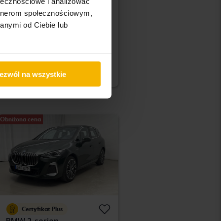
KIA EV6
ołecznościowe i analizować
AWD
artnerom społecznościowym,
2023
34 900 km
Elektryczny
anymi od Ciebie lub
Kungälv (Ellesbo)
Kup teraz
389 900 SEK
394 900 SEK
Z finansowaniem
3 322 SEK/miesiąc
ezwól na wszystkie
Obniżona cena
Certyfikat Plus