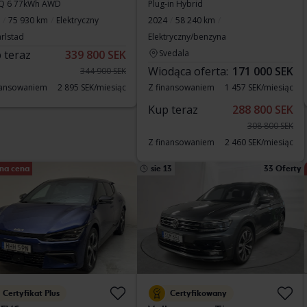
Q 6 77kWh AWD
Plug-in Hybrid
75 930 km
Elektryczny
2024
58 240 km
rlstad
Elektryczny/benzyna
 teraz
339 800 SEK
Svedala
Wiodąca oferta:
171 000 SEK
344 900 SEK
nansowaniem
2 895 SEK/miesiąc
Z finansowaniem
1 457 SEK/miesiąc
Kup teraz
288 800 SEK
308 800 SEK
Z finansowaniem
2 460 SEK/miesiąc
na cena
sie 13
33 Oferty
Certyfikat Plus
Certyfikowany