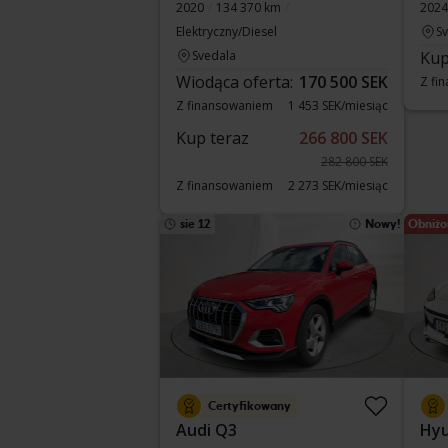
2020
134 370 km
2024
Elektryczny/Diesel
S
Svedala
Kup
Wiodąca oferta:
170 500 SEK
Z fi
Z finansowaniem
1 453 SEK/miesiąc
Kup teraz
266 800 SEK
282 800 SEK
Z finansowaniem
2 273 SEK/miesiąc
sie 12
Nowy!
Obniżo
Certyfikowany
Audi Q3
Hyu