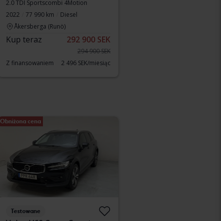
2.0 TDI Sportscombi 4Motion
2022
77 990 km
Diesel
Åkersberga (Runö)
Kup teraz
292 900 SEK
294 900 SEK
Z finansowaniem
2 496 SEK/miesiąc
Obniżona cena
Testowane