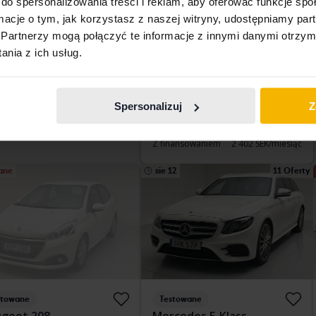
vo V40
Volvo XC40
do spersonalizowania treści i reklam, aby oferować funkcje sp
D4 AWD 190hk
ormacje o tym, jak korzystasz z naszej witryny, udostępniamy p
93 680 km
Benzyna
2019
134 140 km
Diesel
Partnerzy mogą połączyć te informacje z innymi danymi otrzym
ngälv (Ellesbo)
Linköping (Jägarvallen)
nia z ich usług.
 teraz
155 800 SEK
Wiodąca oferta:
163 000 SEK
159 800 SEK
Z finansowaniem
1 388 SEK/miesiąc
nansowaniem
1 327 SEK/miesiąc
Spersonalizuj
Z
Kup teraz
281 900 SEK
294 900 SEK
Z finansowaniem
2 402 SEK/miesiąc
ane
sie 12
11 Oferty
stowane
Testowane