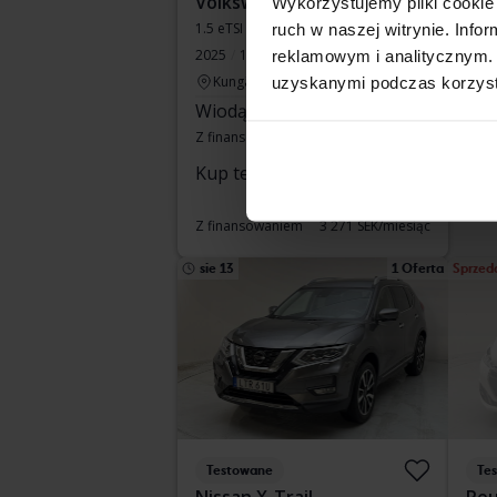
Volkswagen Passat
Vol
Wykorzystujemy pliki cookie 
1.5 eTSI Sportscombi
T2
ruch w naszej witrynie. Inf
2025
10 870 km
Benzyna
2017
reklamowym i analitycznym. 
Kungälv (Ellesbo)
Ku
uzyskanymi podczas korzysta
Wiodąca oferta:
323 500 SEK
Kup
Z finansowaniem
2 756 SEK/miesiąc
Z fi
Kup teraz
383 900 SEK
389 900 SEK
Z finansowaniem
3 271 SEK/miesiąc
sie 13
1 Oferta
Sprzed
Testowane
Te