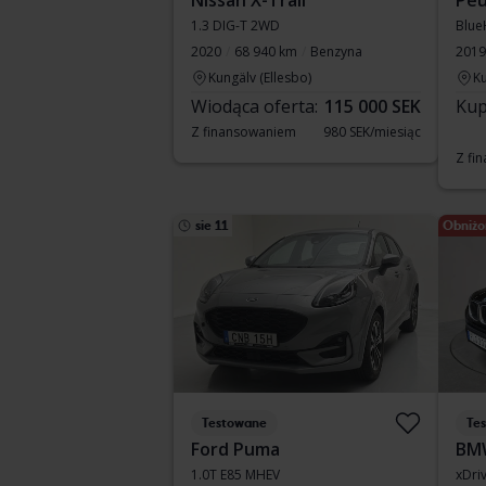
Nissan X-Trail
Peu
1.3 DIG-T 2WD
Blue
2020
68 940 km
Benzyna
2019
Kungälv (Ellesbo)
Ku
Wiodąca oferta:
115 000 SEK
Kup
Z finansowaniem
980 SEK/miesiąc
Z fi
sie 11
Obniżo
Testowane
Te
Ford Puma
BM
1.0T E85 MHEV
xDri