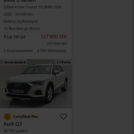
BMW 2-serien
230xe Active Tourer 16,3kWh, U06
2023
59 300 km
Elektryczny/benzyna
Åkersberga (Runö)
Kup teraz
327 800 SEK
339 800 SEK
Z finansowaniem
2 793 SEK/miesiąc
poniedziałek
1 Oferta
Certyfikat Plus
Audi Q3
40 TDI quattro