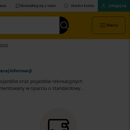
ania
Skontaktuj się z nami
Utwórz konto
Zaloguj się
Menu
ęcej informacji
pojazdów oraz pojazdów rekreacyjnych
dokumentowany w oparciu o standardowy
sobowych i lekkich ciężarówek
oraz