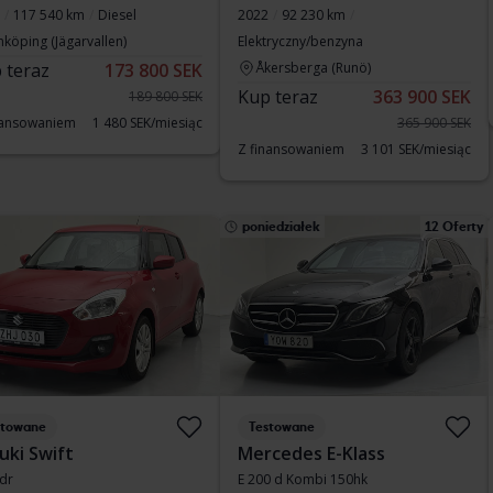
117 540 km
Diesel
2022
92 230 km
nköping (Jägarvallen)
Elektryczny/benzyna
 teraz
173 800 SEK
Åkersberga (Runö)
Kup teraz
363 900 SEK
189 800 SEK
nansowaniem
1 480 SEK/miesiąc
365 900 SEK
Z finansowaniem
3 101 SEK/miesiąc
poniedziałek
12 Oferty
stowane
Testowane
uki Swift
Mercedes E-Klass
5dr
E 200 d Kombi 150hk