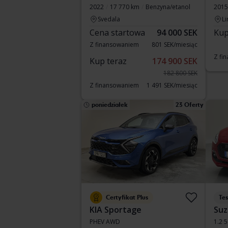
2022
17 770 km
Benzyna/etanol
2015
Svedala
Li
Cena startowa
94 000 SEK
Kup
Z finansowaniem
801 SEK/miesiąc
Z fi
Kup teraz
174 900 SEK
182 800 SEK
Z finansowaniem
1 491 SEK/miesiąc
poniedziałek
23 Oferty
Certyfikat Plus
Te
KIA Sportage
Suz
PHEV AWD
1.2 