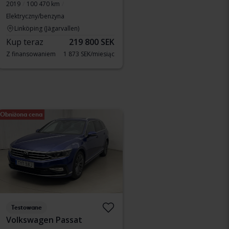
2019
100 470 km
Elektryczny/benzyna
Linköping (Jägarvallen)
Kup teraz
219 800 SEK
Z finansowaniem
1 873 SEK/miesiąc
Obniżona cena
Testowane
Volkswagen Passat