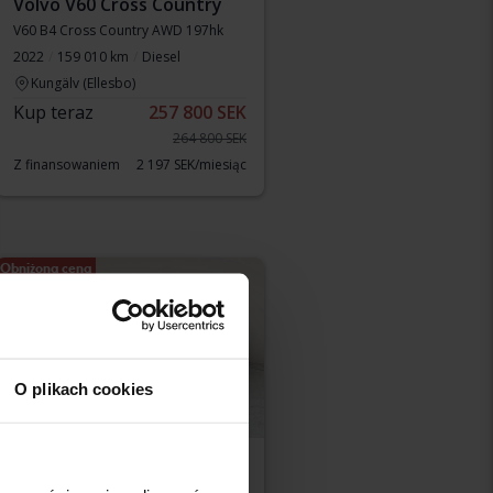
Volvo V60 Cross Country
V60 B4 Cross Country AWD 197hk
2022
159 010 km
Diesel
Kungälv (Ellesbo)
Kup teraz
257 800 SEK
264 800 SEK
Z finansowaniem
2 197 SEK/miesiąc
Obniżona cena
O plikach cookies
Testowane