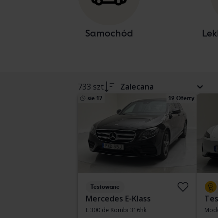
Samochód
Lek
733 szt
Zalecana
sie 12
19 Oferty
Testowane
Mercedes E-Klass
Tes
E 300 de Kombi 316hk
Mode