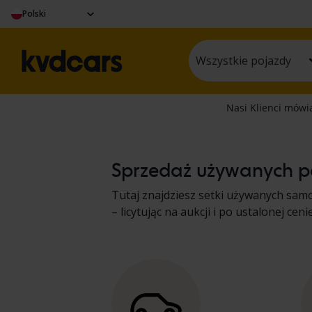
Polski
Wszystkie pojazdy
Sprzedaż używanych po
Tutaj znajdziesz setki używanych sam
– licytując na aukcji i po ustalonej 
protokół. Wyniki prezentujemy w opisi
ciężkich maszyn, ciężarówek i pojaz