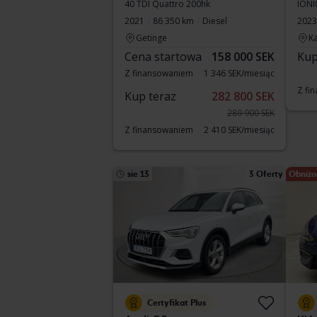
40 TDI Quattro 200hk
IONI
2021
86 350 km
Diesel
2023
Getinge
Ka
Cena startowa
158 000 SEK
Kup
Z finansowaniem
1 346 SEK/miesiąc
Z fi
Kup teraz
282 800 SEK
289 900 SEK
Z finansowaniem
2 410 SEK/miesiąc
sie 13
3 Oferty
Obniżo
Certyfikat Plus