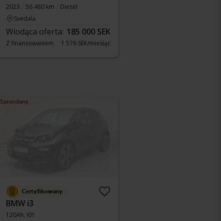
2023
56 480 km
Diesel
Svedala
Wiodąca oferta:
185 000 SEK
Z finansowaniem
1 576 SEK/miesiąc
Sprzedany
Certyfikowany
BMW i3
120Ah, I01