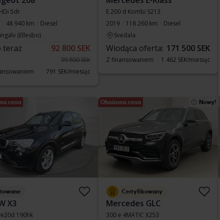
geot 208
Mercedes E-Klass
HDi 5dr
E 200 d Kombi S213
48 940 km
Diesel
2019
118 260 km
Diesel
ngälv (Ellesbo)
Svedala
 teraz
92 800 SEK
Wiodąca oferta:
171 500 SEK
99 800 SEK
Z finansowaniem
1 462 SEK/miesiąc
nansowaniem
791 SEK/miesiąc
na cena
Obniżona cena
Nowy!
stowane
Certyfikowany
W X3
Mercedes GLC
ve20d 190hk
300 e 4MATIC X253