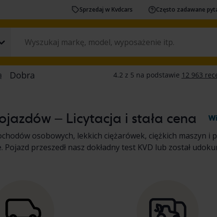
Sprzedaj w Kvdcars
Często zadawane pyt
jazdów – Licytacja i stała cena
Wi
ochodów osobowych, lekkich ciężarówek, ciężkich maszyn i 
cenie. Pojazd przeszedł nasz dokładny test KVD lub został u
e pojazdu. Przeczytaj więcej na temat zakupu
samochodów o
dów rekreacyjnych
.