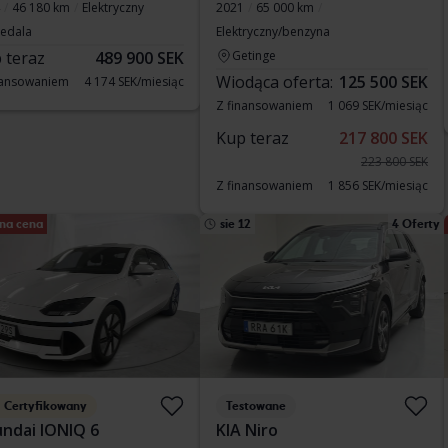
46 180 km
Elektryczny
2021
65 000 km
vedala
Elektryczny/benzyna
 teraz
489 900 SEK
Getinge
Wiodąca oferta:
125 500 SEK
nansowaniem
4 174 SEK/miesiąc
Z finansowaniem
1 069 SEK/miesiąc
Kup teraz
217 800 SEK
223 800 SEK
Z finansowaniem
1 856 SEK/miesiąc
na cena
sie 12
4 Oferty
Certyfikowany
Testowane
ndai IONIQ 6
KIA Niro