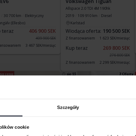
 EV6
Volkswagen Tiguan
Allspace 2.0 TDI 4M 190hk
30 700 km
Elektryczny
2019
109 910 km
Diesel
ngälv (Ellesbo)
Karlstad
 teraz
406 900 SEK
Wiodąca oferta:
190 500 SEK
409 900 SEK
Z finansowaniem
1 623 SEK/miesiąc
nansowaniem
3 467 SEK/miesiąc
Kup teraz
269 800 SEK
276 800 SEK
Z finansowaniem
2 299 SEK/miesiąc
na cena
sie 13
7 Oferty
Szczegóły
 plików cookie
stowane
Testowane