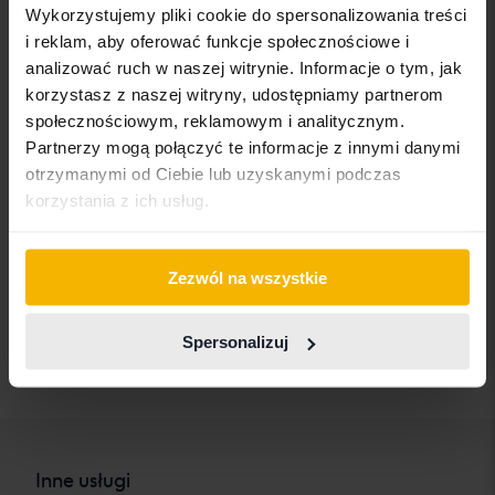
Cadillac
Lexus
SEAT
Wykorzystujemy pliki cookie do spersonalizowania treści
i reklam, aby oferować funkcje społecznościowe i
Chevrolet
Lynk&Co
Skoda
analizować ruch w naszej witrynie. Informacje o tym, jak
Chrysler
Maserati
Subaru
korzystasz z naszej witryny, udostępniamy partnerom
społecznościowym, reklamowym i analitycznym.
Citroen
Mazda
Suzuki
Partnerzy mogą połączyć te informacje z innymi danymi
Dacia
Mercedes
Tesla
otrzymanymi od Ciebie lub uzyskanymi podczas
korzystania z ich usług.
Dodge
MG
Toyota
Ferrari
MINI
Volkswagen
Zezwól na wszystkie
Fiat
Mitsubishi
Volvo
Ford
Nissan
Spersonalizuj
Honda
Opel
Inne usługi