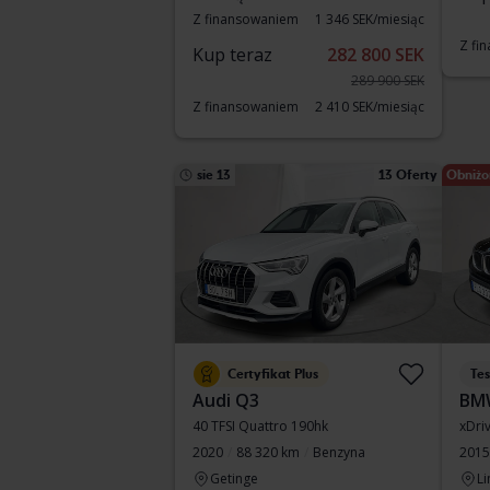
Z finansowaniem
1 346 SEK/miesiąc
Z fi
Kup teraz
282 800 SEK
289 900 SEK
Z finansowaniem
2 410 SEK/miesiąc
sie 13
13 Oferty
Obniżo
Certyfikat Plus
Te
Audi Q3
BM
40 TFSI Quattro 190hk
xDri
2020
88 320 km
Benzyna
2015
Getinge
Li