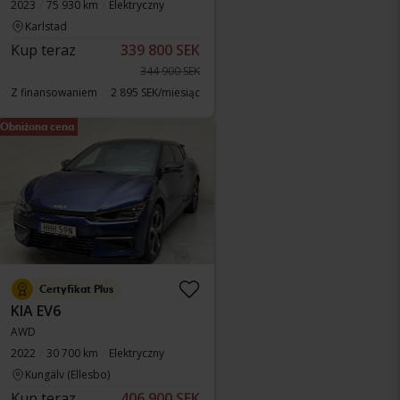
2023
75 930 km
Elektryczny
Karlstad
Kup teraz
339 800 SEK
344 900 SEK
Z finansowaniem
2 895 SEK/miesiąc
Obniżona cena
Certyfikat Plus
KIA EV6
AWD
2022
30 700 km
Elektryczny
Kungälv (Ellesbo)
Kup teraz
406 900 SEK