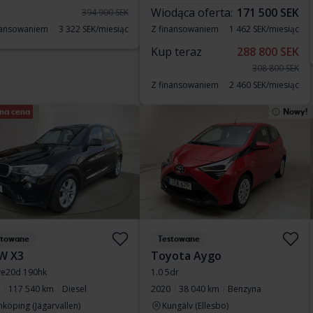
Wiodąca oferta:
171 500 SEK
394 900 SEK
nansowaniem
3 322 SEK/miesiąc
Z finansowaniem
1 462 SEK/miesiąc
Kup teraz
288 800 SEK
308 800 SEK
Z finansowaniem
2 460 SEK/miesiąc
na cena
Nowy!
stowane
Testowane
W X3
Toyota Aygo
ve20d 190hk
1.0 5dr
117 540 km
Diesel
2020
38 040 km
Benzyna
nköping (Jägarvallen)
Kungälv (Ellesbo)