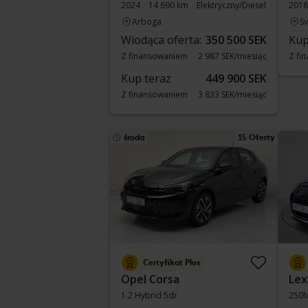
2024
14 690 km
Elektryczny/Diesel
2018
Arboga
S
Wiodąca oferta:
350 500 SEK
Kup
Z finansowaniem
2 987 SEK/miesiąc
Z fi
Kup teraz
449 900 SEK
Z finansowaniem
3 833 SEK/miesiąc
środa
15 Oferty
Certyfikat Plus
Opel Corsa
Lex
1.2 Hybrid 5dr
250h