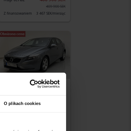
409 900 SEK
Z finansowaniem
3 467 SEK/miesiąc
Obniżona cena
Testowane
Volvo V40
T2
O plikach cookies
2017
93 680 km
Benzyna
Kungälv (Ellesbo)
Kup teraz
155 800 SEK
159 800 SEK