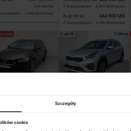
294 900 SEK
Z finansowaniem
3 413 SEK/miesiąc
nansowaniem
2 496 SEK/miesiąc
Kup teraz
444 900 SEK
Z finansowaniem
3 790 SEK/miesiąc
na cena
sie 14
5 Oferty
stowane
Certyfikowany
vo V60 Cross Country
KIA Niro
B4 Cross Country AWD 197hk
Plug-in Hybrid 1.6
Szczegóły
159 010 km
Diesel
2021
65 000 km
ngälv (Ellesbo)
Elektryczny/benzyna
 teraz
257 800 SEK
Getinge
 plików cookie
Wiodąca oferta:
140 500 SEK
264 800 SEK