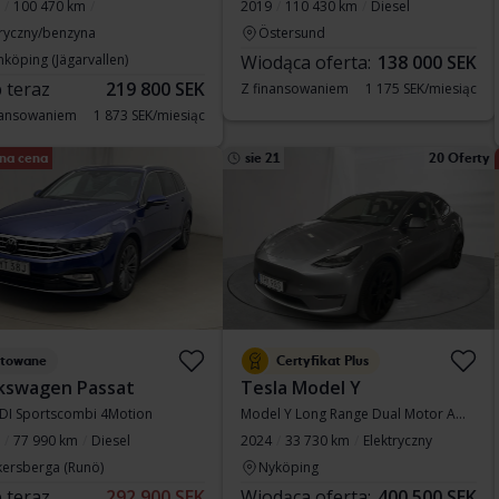
100 470 km
2019
110 430 km
Diesel
tryczny/benzyna
Östersund
nköping (Jägarvallen)
Wiodąca oferta:
138 000 SEK
 teraz
219 800 SEK
Z finansowaniem
1 175 SEK/miesiąc
nansowaniem
1 873 SEK/miesiąc
na cena
sie 21
20 Oferty
stowane
Certyfikat Plus
kswagen Passat
Tesla Model Y
TDI Sportscombi 4Motion
Model Y Long Range Dual Motor AWD
77 990 km
Diesel
2024
33 730 km
Elektryczny
kersberga (Runö)
Nyköping
 teraz
292 900 SEK
Wiodąca oferta:
400 500 SEK