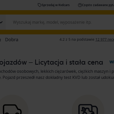
Sprzedaj w Kvdcars
Często zadawane pyt
jazdów – Licytacja i stała cena
Wi
ochodów osobowych, lekkich ciężarówek, ciężkich maszyn i 
cenie. Pojazd przeszedł nasz dokładny test KVD lub został u
e pojazdu. Przeczytaj więcej na temat zakupu
samochodów o
dów rekreacyjnych
.