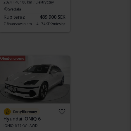
2024
46 180 km
Elektryczny
Svedala
Kup teraz
489 900 SEK
Z finansowaniem
4 174 SEK/miesiąc
Obniżona cena
Certyfikowany
Hyundai IONIQ 6
IONIQ 6 77kWh AWD