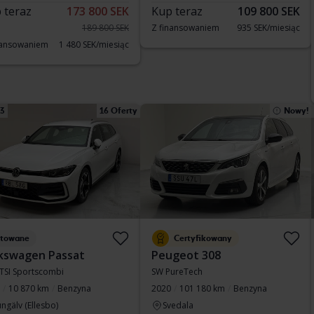
 teraz
173 800 SEK
Kup teraz
109 800 SEK
189 800 SEK
Z finansowaniem
935 SEK/miesiąc
nansowaniem
1 480 SEK/miesiąc
13
16 Oferty
Nowy!
stowane
Certyfikowany
kswagen Passat
Peugeot 308
eTSI Sportscombi
SW PureTech
10 870 km
Benzyna
2020
101 180 km
Benzyna
ngälv (Ellesbo)
Svedala