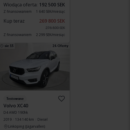
Wiodąca oferta:
192 500 SEK
Z finansowaniem
1 640 SEK/miesiąc
Kup teraz
269 800 SEK
276 800 SEK
Z finansowaniem
2 299 SEK/miesiąc
sie 13
24 Oferty
Testowane
Volvo XC40
D4 AWD 190hk
2019
134 140 km
Diesel
Linköping (Jägarvallen)