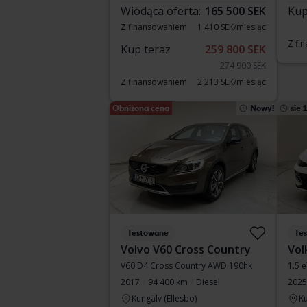
Wiodąca oferta:
165 500 SEK
Kup
Z finansowaniem
1 410 SEK/miesiąc
Z fi
Kup teraz
259 800 SEK
274 900 SEK
Z finansowaniem
2 213 SEK/miesiąc
Obniżona cena
Nowy!
sie 
Testowane
Te
Volvo V60 Cross Country
Vol
V60 D4 Cross Country AWD 190hk
1.5 
2017
94 400 km
Diesel
2025
Kungälv (Ellesbo)
Ku