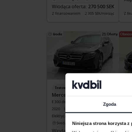
Wiodąca oferta:
270 500 SEK
Z finansowaniem
2 305 SEK/miesiąc
Z fi
środa
21 Oferty
Obniżo
Testowane
Te
Mercedes E-Klass
Vol
E 300 de Kombi 316hk
V60 
Zgoda
2020
134 370 km
2022
Elektryczny/Diesel
Ku
Svedala
Kup
Niniejsza strona korzysta z
Wiodąca oferta:
175 500 SEK