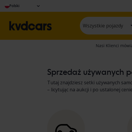
Polski
Wszystkie pojazdy
Sprzedaż używanych po
Tutaj znajdziesz setki używanych sam
– licytując na aukcji i po ustalonej 
protokół. Wyniki prezentujemy w opisi
ciężkich maszyn, ciężarówek i pojaz