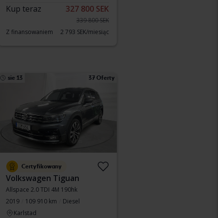
Kup teraz
327 800 SEK
339 800 SEK
Z finansowaniem
2 793 SEK/miesiąc
sie 13
37 Oferty
Certyfikowany
Volkswagen Tiguan
Allspace 2.0 TDI 4M 190hk
2019
109 910 km
Diesel
Karlstad