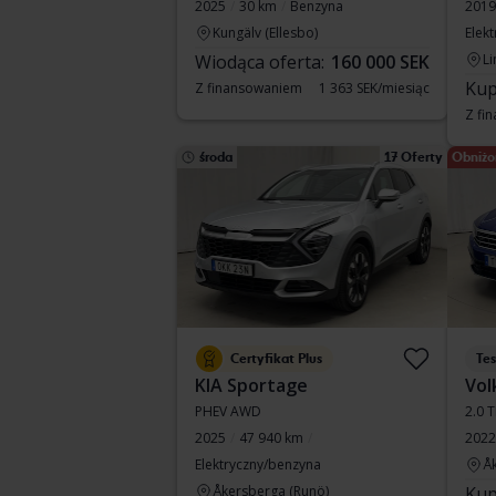
2025
30 km
Benzyna
2019
Kungälv (Ellesbo)
Elek
Wiodąca oferta:
160 000 SEK
Li
Kup
Z finansowaniem
1 363 SEK/miesiąc
Z fi
środa
17 Oferty
Obniżo
Certyfikat Plus
Te
KIA Sportage
Vol
PHEV AWD
2.0 
2025
47 940 km
2022
Elektryczny/benzyna
Å
Åkersberga (Runö)
Kup