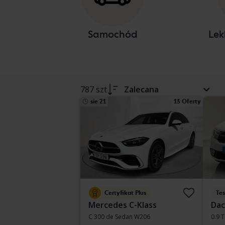
Samochód
Lek
787 szt
Zalecana
sie 21
13 Oferty
Certyfikat Plus
Te
Mercedes C-Klass
Dac
C 300 de Sedan W206
0.9 