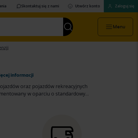
ania
Skontaktuj się z nami
Utwórz konto
Zaloguj się
Menu
ęcej informacji
pojazdów oraz pojazdów rekreacyjnych
dokumentowany w oparciu o standardowy
sobowych i lekkich ciężarówek
oraz