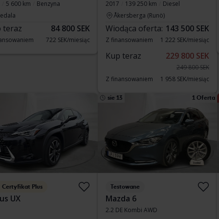
5 600 km
Benzyna
2017
139 250 km
Diesel
vedala
Åkersberga (Runö)
 teraz
84 800 SEK
Wiodąca oferta:
143 500 SEK
nansowaniem
722 SEK/miesiąc
Z finansowaniem
1 222 SEK/miesiąc
Kup teraz
229 800 SEK
249 800 SEK
Z finansowaniem
1 958 SEK/miesiąc
sie 13
1 Oferta
Certyfikat Plus
Testowane
us UX
Mazda 6
2.2 DE Kombi AWD