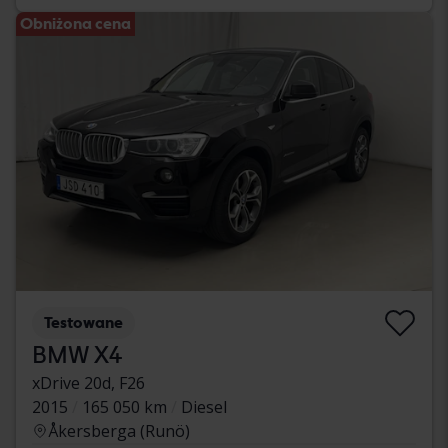
Obniżona cena
Testowane
BMW X4
xDrive 20d, F26
2015
165 050 km
Diesel
Åkersberga (Runö)