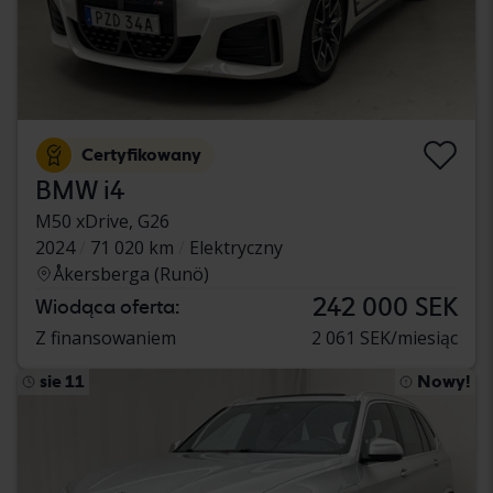
Certyfikowany
BMW i4
M50 xDrive, G26
2024
71 020 km
Elektryczny
Åkersberga (Runö)
242 000 SEK
Wiodąca oferta:
Z finansowaniem
2 061 SEK/miesiąc
sie 11
Nowy!