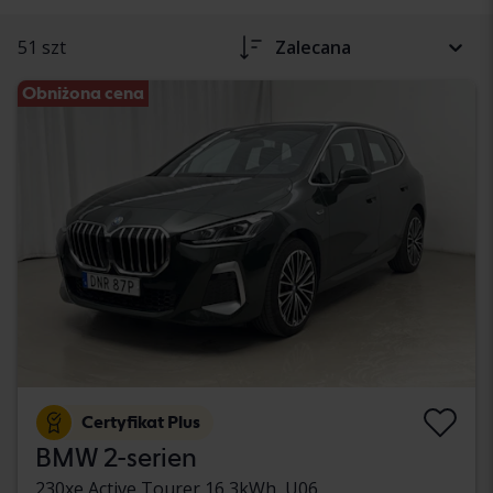
51 szt
Zalecana
Obniżona cena
Certyfikat Plus
BMW 2-serien
230xe Active Tourer 16,3kWh, U06