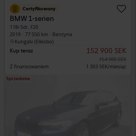
Certyfikowany
BMW 1-serien
118i 5dr, F20
2019
77 550 km
Benzyna
Kungälv (Ellesbo)
152 900 SEK
Kup teraz
154 900 SEK
Z finansowaniem
1 303 SEK/miesiąc
Sprzedane