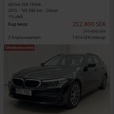
xDrive 20d 190hk
2015
105 580 km
Diesel
Luleå
212 800 SEK
Kup teraz
219 800 SEK
Z finansowaniem
1 814 SEK/miesiąc
Obniżona cena