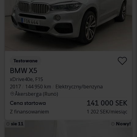
Testowane
BMW X5
xDrive40e, F15
2017
144 950 km
Elektryczny/benzyna
Åkersberga (Runö)
141 000 SEK
Cena startowa
Z finansowaniem
1 202 SEK/miesiąc
sie 11
Nowy!