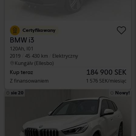
Certyfikowany
BMW i3
120Ah, I01
2019
45 430 km
Elektryczny
Kungälv (Ellesbo)
184 900 SEK
Kup teraz
Z finansowaniem
1 576 SEK/miesiąc
sie 20
Nowy!