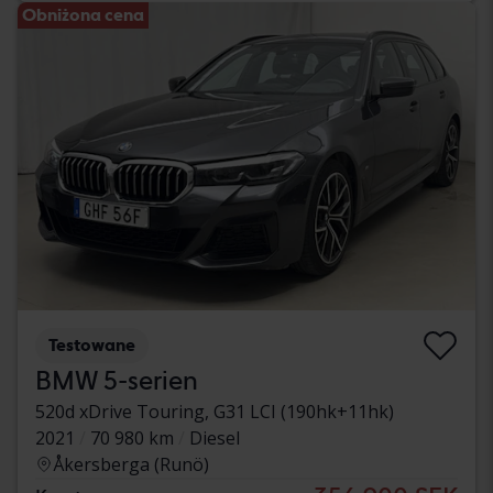
Obniżona cena
Testowane
BMW 5-serien
520d xDrive Touring, G31 LCI (190hk+11hk)
2021
70 980 km
Diesel
Åkersberga (Runö)