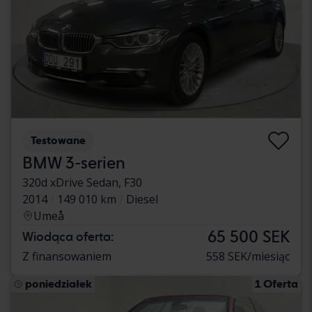
Testowane
BMW 3-serien
320d xDrive Sedan, F30
2014
149 010 km
Diesel
Umeå
65 500 SEK
Wiodąca oferta:
Z finansowaniem
558 SEK/miesiąc
poniedziałek
1 Oferta