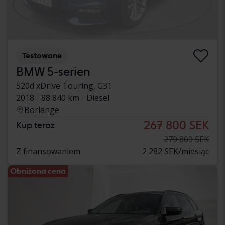
Testowane
BMW 5-serien
520d xDrive Touring, G31
2018
88 840 km
Diesel
Borlänge
267 800 SEK
Kup teraz
279 800 SEK
Z finansowaniem
2 282 SEK/miesiąc
Obniżona cena