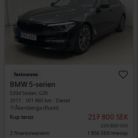
Testowane
BMW 5-serien
520d Sedan, G30
2017
101 960 km
Diesel
Åkersberga (Runö)
217 800 SEK
Kup teraz
229 800 SEK
Z finansowaniem
1 856 SEK/miesiąc