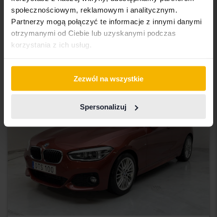
xDrive 20d, F26
społecznościowym, reklamowym i analitycznym.
2016
149 570 km
Diesel
Partnerzy mogą połączyć te informacje z innymi danymi
Åkersberga (Runö)
otrzymanymi od Ciebie lub uzyskanymi podczas
187 800 SEK
Kup teraz
korzystania z ich usług.
198 900 SEK
Z finansowaniem
1 601 SEK/miesiąc
Zezwól na wszystkie
Obniżona cena
Spersonalizuj