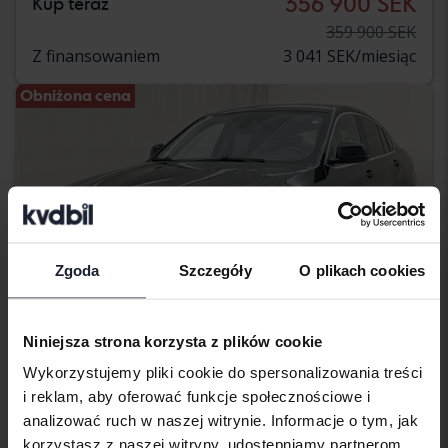
356 900 SEK
Kup teraz
359 900 SEK
Z finansowaniem
3 041 SEK/miesiąc
Obniżona cena
Zgoda
Szczegóły
O plikach cookies
Niniejsza strona korzysta z plików cookie
Wykorzystujemy pliki cookie do spersonalizowania treści
Testowane
i reklam, aby oferować funkcje społecznościowe i
analizować ruch w naszej witrynie. Informacje o tym, jak
BMW X4
korzystasz z naszej witryny, udostępniamy partnerom