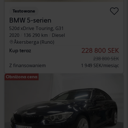
Testowane
BMW 5-serien
520d xDrive Touring, G31
2020
136 290 km
Diesel
Åkersberga (Runö)
228 800 SEK
Kup teraz
238 800 SEK
Z finansowaniem
1 949 SEK/miesiąc
Obniżona cena