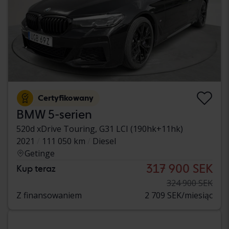
Certyfikowany
BMW 5-serien
520d xDrive Touring, G31 LCI (190hk+11hk)
2021
111 050 km
Diesel
Getinge
317 900 SEK
Kup teraz
324 900 SEK
Z finansowaniem
2 709 SEK/miesiąc