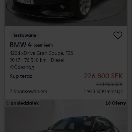
Testowane
BMW 4-serien
420d xDrive Gran Coupé, F36
2017
76 510 km
Diesel
Ödeshög
226 800 SEK
Kup teraz
244 900 SEK
Z finansowaniem
1 933 SEK/miesiąc
poniedziałek
18 Oferty