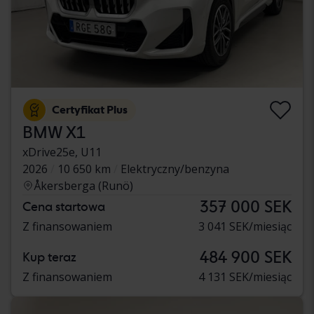
Certyfikat Plus
BMW X1
xDrive25e, U11
2026
10 650 km
Elektryczny/benzyna
Åkersberga (Runö)
357 000 SEK
Cena startowa
Z finansowaniem
3 041 SEK/miesiąc
484 900 SEK
Kup teraz
Z finansowaniem
4 131 SEK/miesiąc