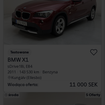
Testowane
BMW X1
sDrive18i, E84
2011
143 530 km
Benzyna
Kungälv (Ellesbo)
11 000 SEK
Wiodąca oferta:
środa
5 Oferty