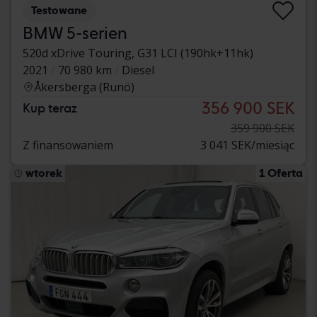
Testowane
BMW 5-serien
520d xDrive Touring, G31 LCI (190hk+11hk)
2021
70 980 km
Diesel
Åkersberga (Runö)
356 900 SEK
Kup teraz
359 900 SEK
Z finansowaniem
3 041 SEK/miesiąc
wtorek
1 Oferta