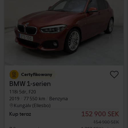
Certyfikowany
BMW 1-serien
118i 5dr, F20
2019
77 550 km
Benzyna
Kungälv (Ellesbo)
152 900 SEK
Kup teraz
154 900 SEK