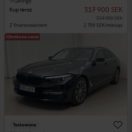
Getinge
317 900 SEK
Kup teraz
324 900 SEK
Z finansowaniem
2 709 SEK/miesiąc
Obniżona cena
Testowane