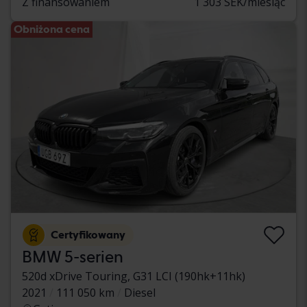
Z finansowaniem
1 303 SEK/miesiąc
Obniżona cena
Certyfikowany
BMW 5-serien
520d xDrive Touring, G31 LCI (190hk+11hk)
2021
111 050 km
Diesel