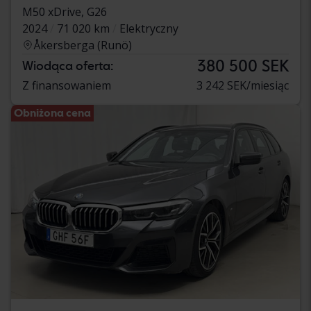
M50 xDrive, G26
2024
71 020 km
Elektryczny
Åkersberga (Runö)
380 500 SEK
Wiodąca oferta:
Z finansowaniem
3 242 SEK/miesiąc
Obniżona cena