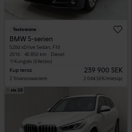
Testowane
BMW 5-serien
520d xDrive Sedan, F10
2016
40 850 km
Diesel
Kungälv (Ellesbo)
239 900 SEK
Kup teraz
Z finansowaniem
2 044 SEK/miesiąc
sie 20