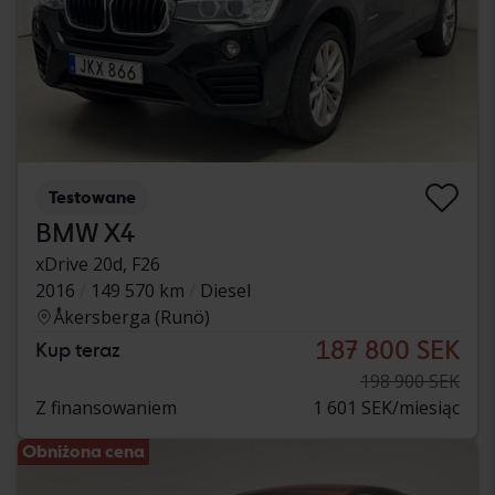
Testowane
BMW X4
xDrive 20d, F26
2016
149 570 km
Diesel
Åkersberga (Runö)
187 800 SEK
Kup teraz
198 900 SEK
Z finansowaniem
1 601 SEK/miesiąc
Obniżona cena