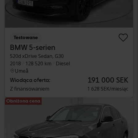
Testowane
BMW 5-serien
520d xDrive Sedan, G30
2018
128 520 km
Diesel
Umeå
191 000 SEK
Wiodąca oferta:
Z finansowaniem
1 628 SEK/miesiąc
Obniżona cena