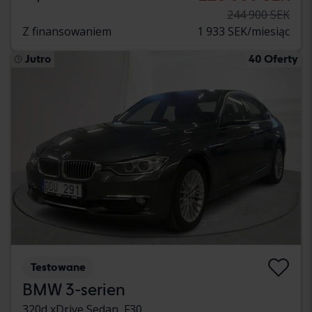
244 900 SEK
Z finansowaniem
1 933 SEK/miesiąc
Jutro
40 Oferty
Testowane
BMW 3-serien
320d xDrive Sedan, F30