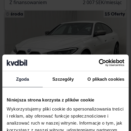
Z finansowaniem
2 007 SEK/miesiąc
środa
15 Oferty
Zgoda
Szczegóły
O plikach cookies
Niniejsza strona korzysta z plików cookie
Certyfikowany
Wykorzystujemy pliki cookie do spersonalizowania treści
BMW i4
i reklam, aby oferować funkcje społecznościowe i
M50 xDrive, G26
analizować ruch w naszej witrynie. Informacje o tym, jak
2024
45 130 km
Elektryczny
korzystasz z naszej witryny, udostępniamy partnerom