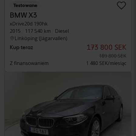
Testowane
BMW X3
xDrive20d 190hk
2015
117 540 km
Diesel
Linköping (Jägarvallen)
173 800 SEK
Kup teraz
189 800 SEK
Z finansowaniem
1 480 SEK/miesiąc