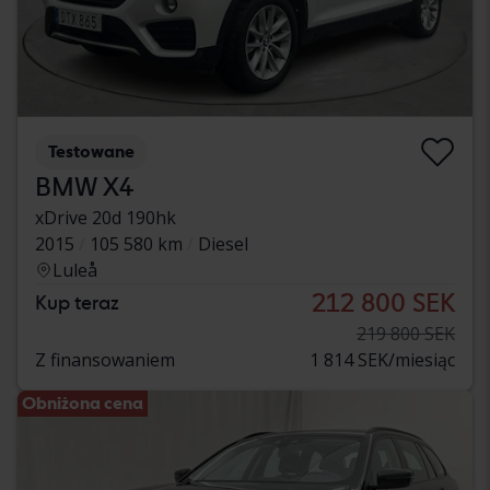
Testowane
BMW X4
xDrive 20d 190hk
2015
105 580 km
Diesel
Luleå
212 800 SEK
Kup teraz
219 800 SEK
Z finansowaniem
1 814 SEK/miesiąc
Obniżona cena