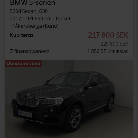
BMW 5-serien
520d Sedan, G30
2017
101 960 km
Diesel
Åkersberga (Runö)
217 800 SEK
Kup teraz
229 800 SEK
Z finansowaniem
1 856 SEK/miesiąc
Obniżona cena