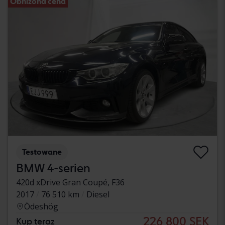
Obniżona cena
Testowane
BMW 4-serien
420d xDrive Gran Coupé, F36
2017
76 510 km
Diesel
Ödeshög
226 800 SEK
Kup teraz