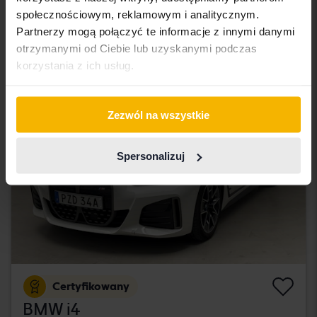
Åkersberga (Runö)
społecznościowym, reklamowym i analitycznym.
320 500 SEK
Wiodąca oferta:
Partnerzy mogą połączyć te informacje z innymi danymi
Z finansowaniem
2 731 SEK/miesiąc
otrzymanymi od Ciebie lub uzyskanymi podczas
korzystania z ich usług.
wtorek
43 Oferty
Zezwól na wszystkie
Spersonalizuj
Certyfikowany
BMW i4