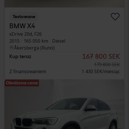
Testowane
BMW X4
xDrive 20d, F26
2015
165 050 km
Diesel
Åkersberga (Runö)
167 800 SEK
Kup teraz
179 800 SEK
Z finansowaniem
1 430 SEK/miesiąc
Obniżona cena