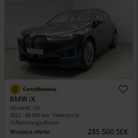
Certyfikowany
BMW iX
xDrive40, I20
2022
88 930 km
Elektryczny
Åkersberga (Runö)
235 500 SEK
Wiodąca oferta: