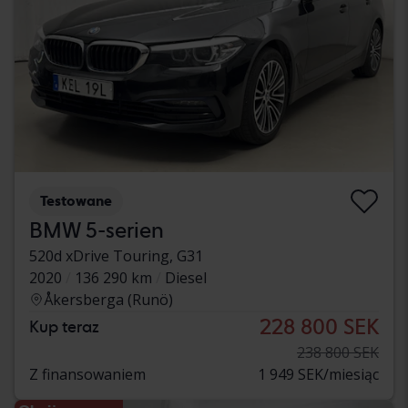
Testowane
BMW 5-serien
520d xDrive Touring, G31
2020
136 290 km
Diesel
Åkersberga (Runö)
228 800 SEK
Kup teraz
238 800 SEK
Z finansowaniem
1 949 SEK/miesiąc