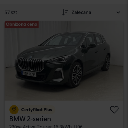
57 szt
Zalecana
Obniżona cena
Certyfikat Plus
BMW 2-serien
230xe Active Tourer 16,3kWh, U06