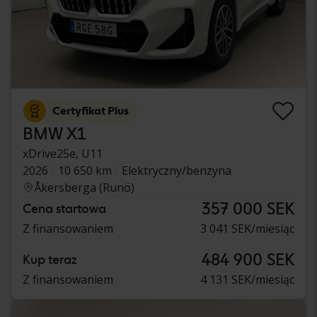
Certyfikat Plus
BMW X1
xDrive25e, U11
2026
10 650 km
Elektryczny/benzyna
Åkersberga (Runö)
357 000 SEK
Cena startowa
Z finansowaniem
3 041 SEK/miesiąc
484 900 SEK
Kup teraz
Z finansowaniem
4 131 SEK/miesiąc