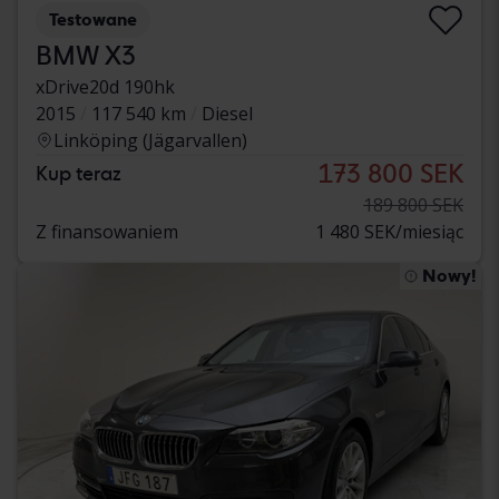
Testowane
BMW X3
xDrive20d 190hk
2015
117 540 km
Diesel
Linköping (Jägarvallen)
173 800 SEK
Kup teraz
189 800 SEK
Z finansowaniem
1 480 SEK/miesiąc
Nowy!