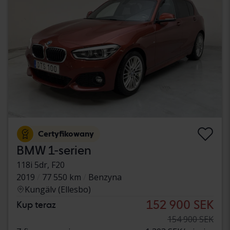
Certyfikowany
BMW 1-serien
118i 5dr, F20
2019
77 550 km
Benzyna
Kungälv (Ellesbo)
152 900 SEK
Kup teraz
154 900 SEK