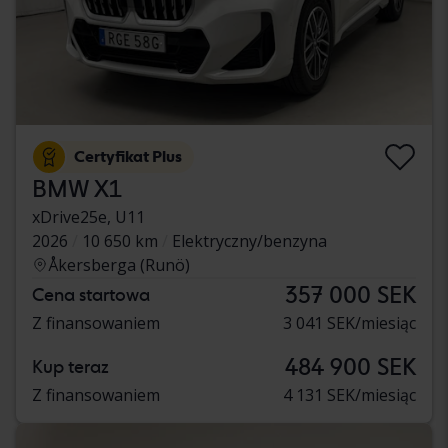
Certyfikat Plus
BMW X1
xDrive25e, U11
2026
10 650 km
Elektryczny/benzyna
Åkersberga (Runö)
357 000 SEK
Cena startowa
Z finansowaniem
3 041 SEK/miesiąc
484 900 SEK
Kup teraz
Z finansowaniem
4 131 SEK/miesiąc