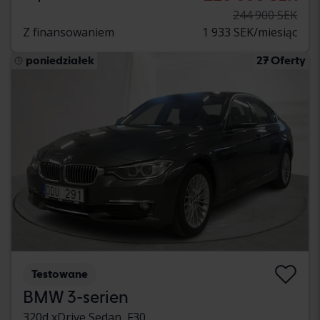
244 900 SEK
Z finansowaniem
1 933 SEK/miesiąc
poniedziałek
27 Oferty
Testowane
BMW 3-serien
320d xDrive Sedan, F30