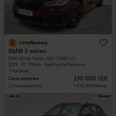
Certyfikowany
BMW 5-serien
530e xDrive Sedan, G30 12kWh LCI
2023
81 770 km
Elektryczny/benzyna
Karlstad
190 000 SEK
Cena startowa
Z finansowaniem
1 619 SEK/miesiąc
sie 12
Nowy!