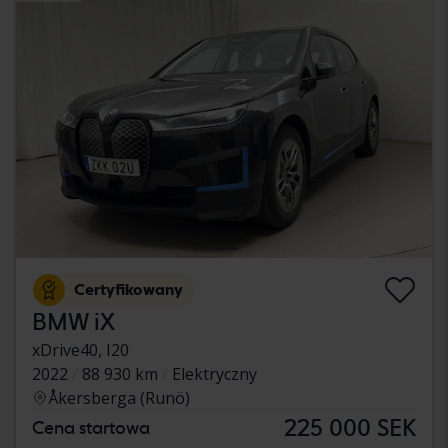
Certyfikowany
BMW iX
xDrive40, I20
2022
88 930 km
Elektryczny
Åkersberga (Runö)
225 000 SEK
Cena startowa