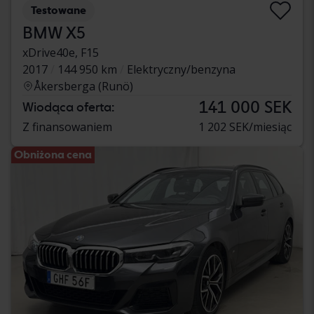
Testowane
BMW X5
xDrive40e, F15
2017
144 950 km
Elektryczny/benzyna
Åkersberga (Runö)
141 000 SEK
Wiodąca oferta:
Z finansowaniem
1 202 SEK/miesiąc
Obniżona cena