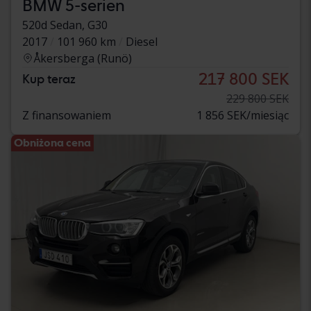
BMW 5-serien
520d Sedan, G30
2017
101 960 km
Diesel
Åkersberga (Runö)
217 800 SEK
Kup teraz
229 800 SEK
Z finansowaniem
1 856 SEK/miesiąc
Obniżona cena