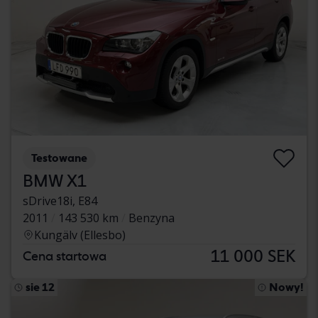
Testowane
BMW X1
sDrive18i, E84
2011
143 530 km
Benzyna
Kungälv (Ellesbo)
11 000 SEK
Cena startowa
sie 12
Nowy!