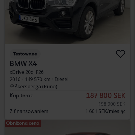
Testowane
BMW X4
xDrive 20d, F26
2016
149 570 km
Diesel
Åkersberga (Runö)
187 800 SEK
Kup teraz
198 900 SEK
Z finansowaniem
1 601 SEK/miesiąc
Obniżona cena