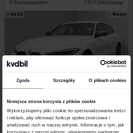
Z finansowaniem
1 917 SEK/miesiąc
sie 12
Nowy!
Zgoda
Szczegóły
O plikach cookies
Niniejsza strona korzysta z plików cookie
Certyfikowany
Wykorzystujemy pliki cookie do spersonalizowania treści
BMW i4
i reklam, aby oferować funkcje społecznościowe i
M50 xDrive, G26
analizować ruch w naszej witrynie. Informacje o tym, jak
2024
45 130 km
Elektryczny
korzystasz z naszej witryny, udostępniamy partnerom