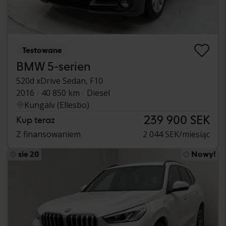
Testowane
BMW 5-serien
520d xDrive Sedan, F10
2016
40 850 km
Diesel
Kungälv (Ellesbo)
239 900 SEK
Kup teraz
Z finansowaniem
2 044 SEK/miesiąc
sie 20
Nowy!