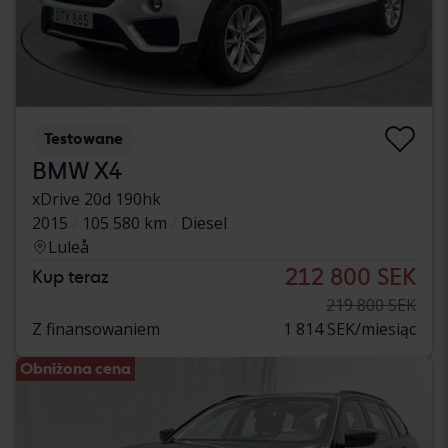
Testowane
BMW X4
xDrive 20d 190hk
2015
105 580 km
Diesel
Luleå
212 800 SEK
Kup teraz
219 800 SEK
Z finansowaniem
1 814 SEK/miesiąc
Obniżona cena