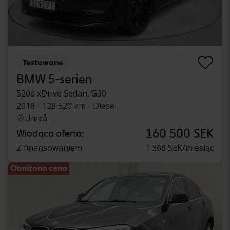
Testowane
BMW 5-serien
520d xDrive Sedan, G30
2018
128 520 km
Diesel
Umeå
160 500 SEK
Wiodąca oferta:
Z finansowaniem
1 368 SEK/miesiąc
Obniżona cena