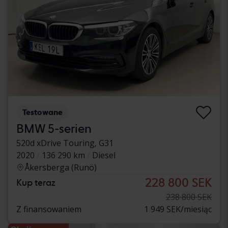
Testowane
BMW 5-serien
520d xDrive Touring, G31
2020
136 290 km
Diesel
Åkersberga (Runö)
228 800 SEK
Kup teraz
238 800 SEK
Z finansowaniem
1 949 SEK/miesiąc