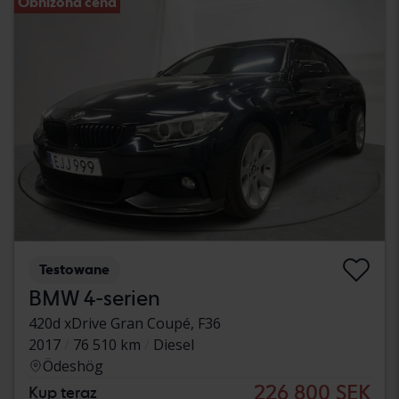
Obniżona cena
Testowane
BMW 4-serien
420d xDrive Gran Coupé, F36
2017
76 510 km
Diesel
Ödeshög
226 800 SEK
Kup teraz