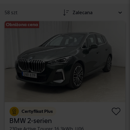
58 szt
Zalecana
Obniżona cena
Certyfikat Plus
BMW 2-serien
230xe Active Tourer 16,3kWh, U06