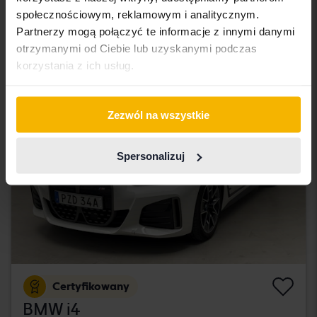
Åkersberga (Runö)
społecznościowym, reklamowym i analitycznym.
262 000 SEK
Cena startowa
Partnerzy mogą połączyć te informacje z innymi danymi
Z finansowaniem
2 232 SEK/miesiąc
otrzymanymi od Ciebie lub uzyskanymi podczas
korzystania z ich usług.
wtorek
7 Oferty
Zezwól na wszystkie
Spersonalizuj
Certyfikowany
BMW i4