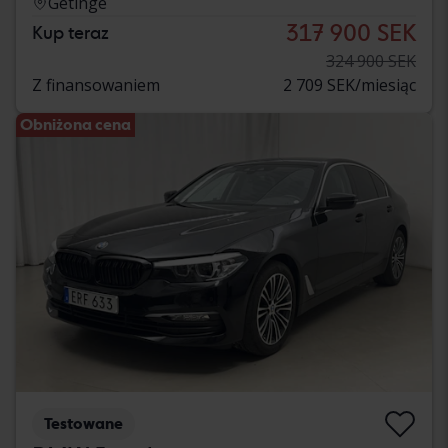
Getinge
317 900 SEK
Kup teraz
324 900 SEK
Z finansowaniem
2 709 SEK/miesiąc
Obniżona cena
Testowane