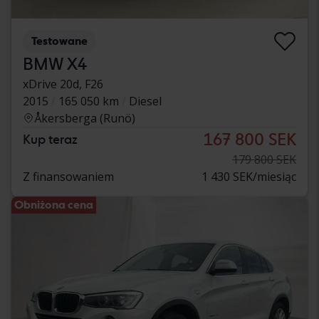
Testowane
BMW X4
xDrive 20d, F26
2015
165 050 km
Diesel
Åkersberga (Runö)
167 800 SEK
Kup teraz
179 800 SEK
Z finansowaniem
1 430 SEK/miesiąc
Obniżona cena