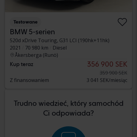
Testowane
BMW 5-serien
520d xDrive Touring, G31 LCI (190hk+11hk)
2021
70 980 km
Diesel
Åkersberga (Runö)
356 900 SEK
Kup teraz
359 900 SEK
Z finansowaniem
3 041 SEK/miesiąc
Trudno wiedzieć, który samochód
Ci odpowiada?