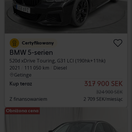
Certyfikowany
BMW 5-serien
520d xDrive Touring, G31 LCI (190hk+11hk)
2021
111 050 km
Diesel
Getinge
317 900 SEK
Kup teraz
324 900 SEK
Z finansowaniem
2 709 SEK/miesiąc
Obniżona cena