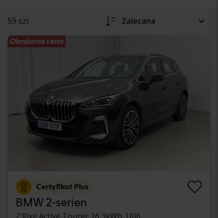
59 szt
Zalecana
Obniżona cena
Certyfikat Plus
BMW 2-serien
230xe Active Tourer 16,3kWh, U06