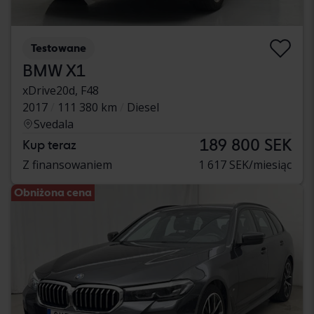
Testowane
BMW X1
xDrive20d, F48
2017
111 380 km
Diesel
Svedala
189 800 SEK
Kup teraz
Z finansowaniem
1 617 SEK/miesiąc
Obniżona cena