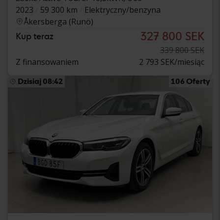
2023
59 300 km
Elektryczny/benzyna
Åkersberga (Runö)
327 800 SEK
Kup teraz
339 800 SEK
Z finansowaniem
2 793 SEK/miesiąc
Dzisiaj 08:42
106 Oferty