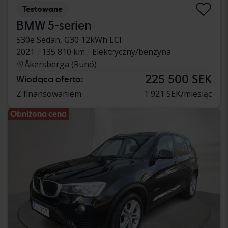
Testowane
BMW 5-serien
530e Sedan, G30 12kWh LCI
2021
135 810 km
Elektryczny/benzyna
Åkersberga (Runö)
225 500 SEK
Wiodąca oferta:
Z finansowaniem
1 921 SEK/miesiąc
Obniżona cena