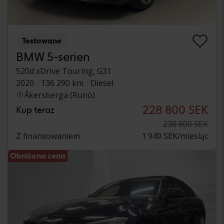
Testowane
BMW 5-serien
520d xDrive Touring, G31
2020
136 290 km
Diesel
Åkersberga (Runö)
228 800 SEK
Kup teraz
238 800 SEK
Z finansowaniem
1 949 SEK/miesiąc
Obniżona cena