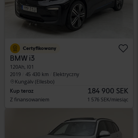
Certyfikowany
BMW i3
120Ah, I01
2019
45 430 km
Elektryczny
Kungälv (Ellesbo)
184 900 SEK
Kup teraz
Z finansowaniem
1 576 SEK/miesiąc