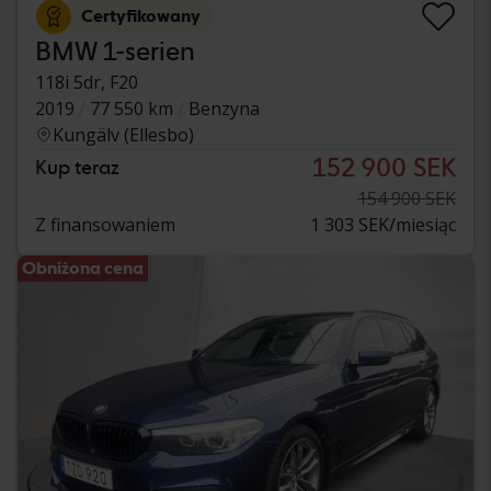
Certyfikowany
BMW 1-serien
118i 5dr, F20
2019
77 550 km
Benzyna
Kungälv (Ellesbo)
152 900 SEK
Kup teraz
154 900 SEK
Z finansowaniem
1 303 SEK/miesiąc
Obniżona cena