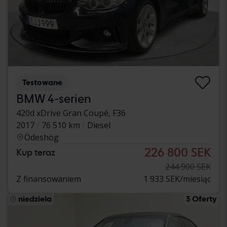
Testowane
BMW 4-serien
420d xDrive Gran Coupé, F36
2017
76 510 km
Diesel
Ödeshög
226 800 SEK
Kup teraz
244 900 SEK
Z finansowaniem
1 933 SEK/miesiąc
niedziela
3 Oferty