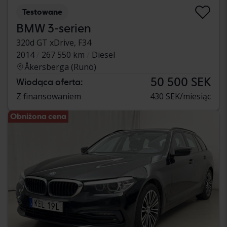
Testowane
BMW 3-serien
320d GT xDrive, F34
2014
267 550 km
Diesel
Åkersberga (Runö)
50 500 SEK
Wiodąca oferta:
Z finansowaniem
430 SEK/miesiąc
Obniżona cena