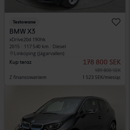
Testowane
BMW X3
xDrive20d 190hk
2015
117 540 km
Diesel
Linköping (Jägarvallen)
178 800 SEK
Kup teraz
189 800 SEK
Z finansowaniem
1 523 SEK/miesiąc