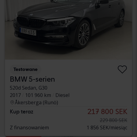
Testowane
BMW 5-serien
520d Sedan, G30
2017
101 960 km
Diesel
Åkersberga (Runö)
217 800 SEK
Kup teraz
229 800 SEK
Z finansowaniem
1 856 SEK/miesiąc