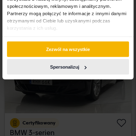
Svedala
społecznościowym, reklamowym i analitycznym.
130 000 SEK
Cena startowa
Partnerzy mogą połączyć te informacje z innymi danymi
Z finansowaniem
1 108 SEK/miesiąc
otrzymanymi od Ciebie lub uzyskanymi podczas
korzystania z ich usług.
poniedziałek
Nowy!
Zezwól na wszystkie
Spersonalizuj
Certyfikowany
BMW 3-serien