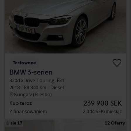
Testowane
BMW 3-serien
320d xDrive Touring, F31
2018
88 840 km
Diesel
Kungälv (Ellesbo)
239 900 SEK
Kup teraz
Z finansowaniem
2 044 SEK/miesiąc
sie 17
12 Oferty