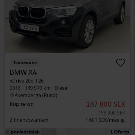
Testowane
BMW X4
xDrive 20d, F26
2016
149 570 km
Diesel
Åkersberga (Runö)
187 800 SEK
Kup teraz
198 900 SEK
Z finansowaniem
1 601 SEK/miesiąc
poniedziałek
1 Oferta