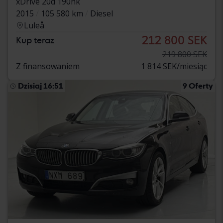
xDrive 20d 190hk
2015
105 580 km
Diesel
Luleå
212 800 SEK
Kup teraz
219 800 SEK
Z finansowaniem
1 814 SEK/miesiąc
Dzisiaj 16:51
9 Oferty