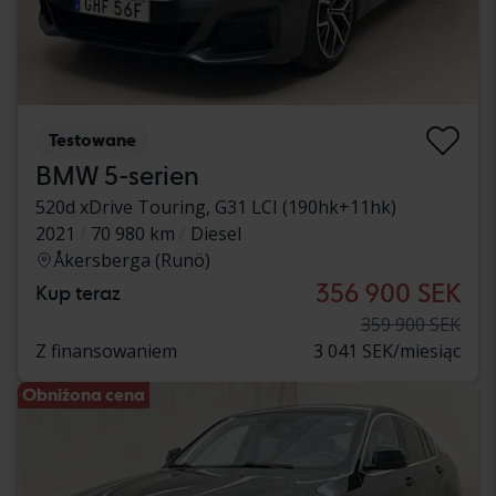
Testowane
BMW 5-serien
520d xDrive Touring, G31 LCI (190hk+11hk)
2021
70 980 km
Diesel
Åkersberga (Runö)
356 900 SEK
Kup teraz
359 900 SEK
Z finansowaniem
3 041 SEK/miesiąc
Obniżona cena