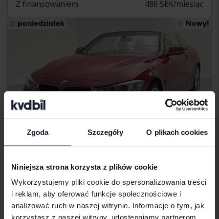
Z finansowaniem
486 SEK/miesiąc
poniedziałek
Nowy!
Zgoda
Szczegóły
O plikach cookies
Niniejsza strona korzysta z plików cookie
Testowane
Wykorzystujemy pliki cookie do spersonalizowania treści
BMW 4-serien
i reklam, aby oferować funkcje społecznościowe i
428i Cabriolet, F33
analizować ruch w naszej witrynie. Informacje o tym, jak
2014
71 940 km
Benzyna
korzystasz z naszej witryny, udostępniamy partnerom