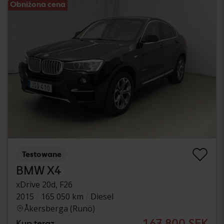
Obniżona cena
Testowane
BMW X4
xDrive 20d, F26
2015
165 050 km
Diesel
Åkersberga (Runö)
167 800 SEK
Kup teraz