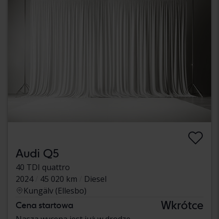
Audi Q5
40 TDI quattro
2024
45 020 km
Diesel
Kungälv (Ellesbo)
Wkrótce
Cena startowa
Nasza wycena jest już w drodze