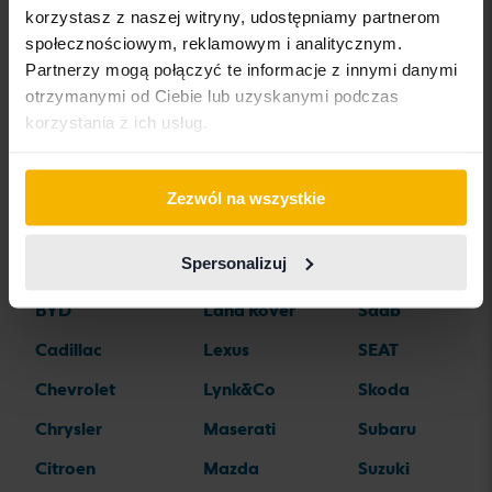
korzystasz z naszej witryny, udostępniamy partnerom
Marki samochodów
społecznościowym, reklamowym i analitycznym.
Partnerzy mogą połączyć te informacje z innymi danymi
otrzymanymi od Ciebie lub uzyskanymi podczas
Alfa Romeo
Hyundai
Peugeot
korzystania z ich usług.
Aston Martin
Iveco
Polestar
Audi
Jaguar
Porsche
Zezwól na wszystkie
Bentley
Jeep
Renault
Spersonalizuj
BMW
KIA
Rolls-Royce
BYD
Land Rover
Saab
Cadillac
Lexus
SEAT
Chevrolet
Lynk&Co
Skoda
Chrysler
Maserati
Subaru
Citroen
Mazda
Suzuki