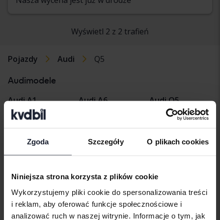
Wyświetl 2 z 2 trafień
Pojazdy
Audi
Q5
Audimodele
Audi A1
Audi A6
Audi Q5
Audi A2
Audi E-tron
Audi Q7
Audi A3
Audi Q2
Audi R8
Zgoda
Szczegóły
O plikach cookies
Audi A4
Audi Q3
Audi TT
Niniejsza strona korzysta z plików cookie
Audi A5
Audi Q4 e-tron
Wykorzystujemy pliki cookie do spersonalizowania treści
i reklam, aby oferować funkcje społecznościowe i
analizować ruch w naszej witrynie. Informacje o tym, jak