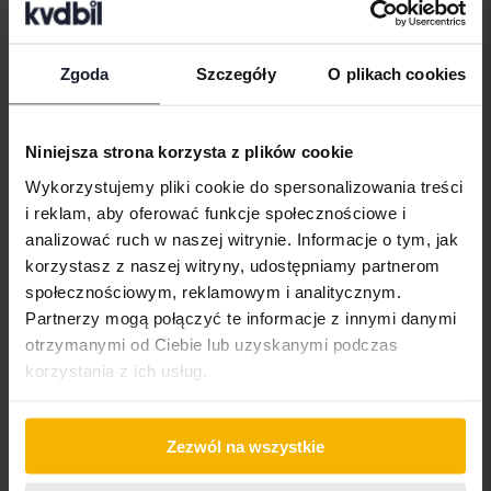
Marki samochodów
Zgoda
Szczegóły
O plikach cookies
Alfa Romeo
Hyundai
Peugeot
Niniejsza strona korzysta z plików cookie
Aston Martin
Iveco
Polestar
Wykorzystujemy pliki cookie do spersonalizowania treści
Audi
Jaguar
Porsche
i reklam, aby oferować funkcje społecznościowe i
Bentley
Jeep
Renault
analizować ruch w naszej witrynie. Informacje o tym, jak
korzystasz z naszej witryny, udostępniamy partnerom
BMW
KIA
Rolls-Royce
społecznościowym, reklamowym i analitycznym.
BYD
Land Rover
Saab
Partnerzy mogą połączyć te informacje z innymi danymi
otrzymanymi od Ciebie lub uzyskanymi podczas
Cadillac
Lexus
SEAT
korzystania z ich usług.
Chevrolet
Lynk&Co
Skoda
Chrysler
Maserati
Subaru
Zezwól na wszystkie
Citroen
Mazda
Suzuki