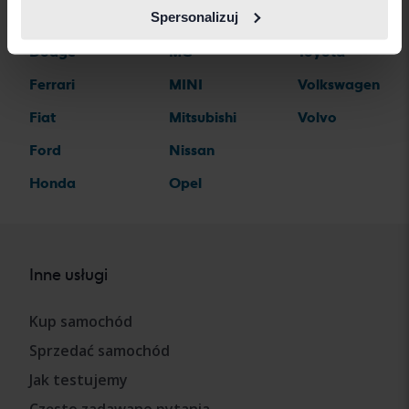
Spersonalizuj
Dacia
Mercedes
Tesla
Dodge
MG
Toyota
Ferrari
MINI
Volkswagen
Fiat
Mitsubishi
Volvo
Ford
Nissan
Honda
Opel
Inne usługi
Kup samochód
Sprzedać samochód
Jak testujemy