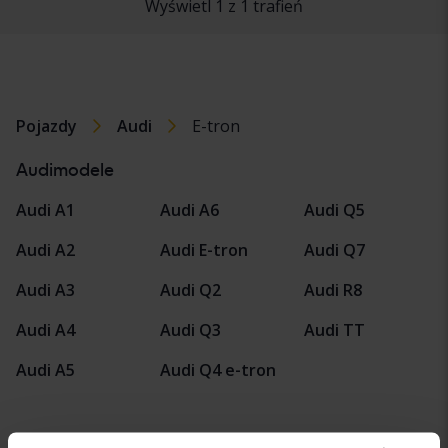
Wyświetl 1 z 1 trafień
Pojazdy
Audi
E-tron
Audimodele
Audi A1
Audi A6
Audi Q5
Audi A2
Audi E-tron
Audi Q7
Audi A3
Audi Q2
Audi R8
Audi A4
Audi Q3
Audi TT
Audi A5
Audi Q4 e-tron