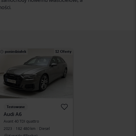
 samochody nowemu właścicielowi, a
ości.
poniedziałek
12 Oferty
Testowane
Audi A6
Avant 40 TDI quattro
2023
182 480 km
Diesel
Kungälv (Ellesbo)