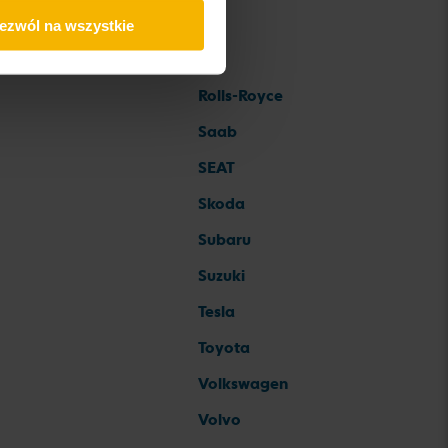
ezwól na wszystkie
Rolls-Royce
Saab
SEAT
Skoda
Subaru
Suzuki
Tesla
Toyota
Volkswagen
Volvo