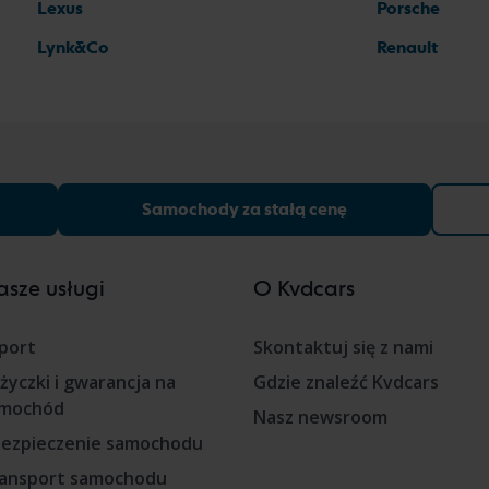
Lexus
Porsche
Lynk&Co
Renault
Samochody za stałą cenę
sze usługi
O Kvdcars
port
Skontaktuj się z nami
życzki i gwarancja na
Gdzie znaleźć Kvdcars
mochód
Nasz newsroom
ezpieczenie samochodu
ansport samochodu