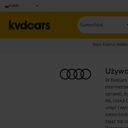
Polski
Samochód
Używan
W Kvdcars
internetow
sprawić, b
A6, czeka 
umyć i wyc
samochodu 
zająć się 