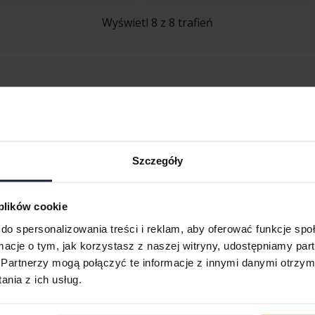
Wyświetl 8 z 8 trafień
Audi A5
Audi Q3
Audi A6
Audi Q4 e-tron
Szczegóły
Audi E-tron
Audi Q5
Audi Q2
Audi Q7
 plików cookie
do spersonalizowania treści i reklam, aby oferować funkcje sp
ormacje o tym, jak korzystasz z naszej witryny, udostępniamy p
Partnerzy mogą połączyć te informacje z innymi danymi otrzym
nia z ich usług.