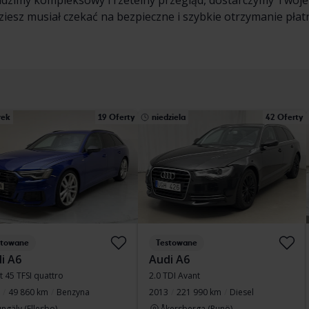
dzimy kompleksowy i rzetelny przegląd, dostarczymy Twoje
ziesz musiał czekać na bezpieczne i szybkie otrzymanie płatn
rek
19 Oferty
niedziela
42 Oferty
stowane
Testowane
i A6
Audi A6
t 45 TFSI quattro
2.0 TDI Avant
49 860 km
Benzyna
2013
221 990 km
Diesel
ngälv (Ellesbo)
Åkersberga (Runö)