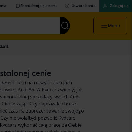
ania
Skontaktuj się z nami
Utwórz konto
Zaloguj się
Menu
stalonej cenie
eszłym roku na naszych aukcjach
ztowało Audi A6. W Kvdcars wiemy, jak
 o samodzielnej sprzedaży swoich Audi
Ciebie zająć! Czy naprawdę chcesz
 mieć czas na zaprezentowanie swojego
Czy nie wolałbyś pozwolić Kvdcars
Kvdcars wykonać całą pracę za Ciebie.