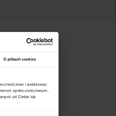
Audi R8
Audi TT
O plikach cookies
ołecznościowe i analizować
artnerom społecznościowym,
anymi od Ciebie lub