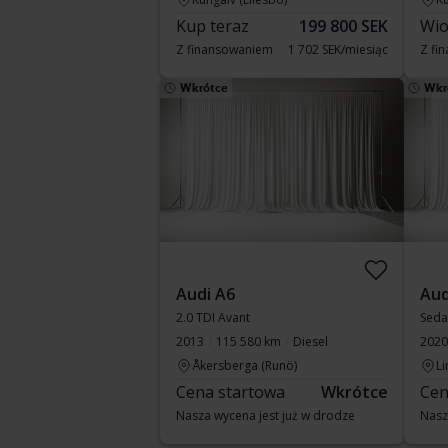
Kup teraz
199 800 SEK
Wio
Z finansowaniem
1 702 SEK/miesiąc
Z fi
Wkrótce
Wkr
Audi A6
Aud
2.0 TDI Avant
Seda
2013
115 580 km
Diesel
2020
Åkersberga (Runö)
Li
Cena startowa
Wkrótce
Cen
Nasza wycena jest już w drodze
Nasz