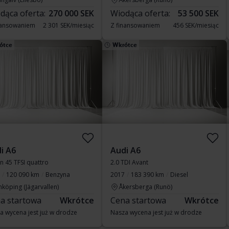
dąca oferta:
270 000 SEK
Wiodąca oferta:
53 500 SEK
nansowaniem
2 301 SEK/miesiąc
Z finansowaniem
456 SEK/miesiąc
ótce
Wkrótce
i A6
Audi A6
n 45 TFSI quattro
2.0 TDI Avant
120 090 km
Benzyna
2017
183 390 km
Diesel
nköping (Jägarvallen)
Åkersberga (Runö)
a startowa
Wkrótce
Cena startowa
Wkrótce
a wycena jest już w drodze
Nasza wycena jest już w drodze