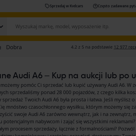
Sprzedaj w Kvdcars
Często zadawane pyt
e Audi A6 – Kup na aukcji lub po u
 możemy pomóc Ci sprzedać lub kupić używany Audi A6. W z
ych sprzedaliśmy ponad 28 000 pojazdów, z czego kilka kos
y sprzedaż Twoich Audi A6 była prosta i łatwa. Jeśli myślisz
Cię mnóstwo czasochłonnego wysiłku, którym możemy się za 
zyścić swoje Audi A6 zarówno wewnątrz, jak i na zewnątrz,
potencjalnym nabywcom i zająć się wszystkimi reklamami? 
całym procesem sprzedaży, łącznie z formalnościami? Pozwól 