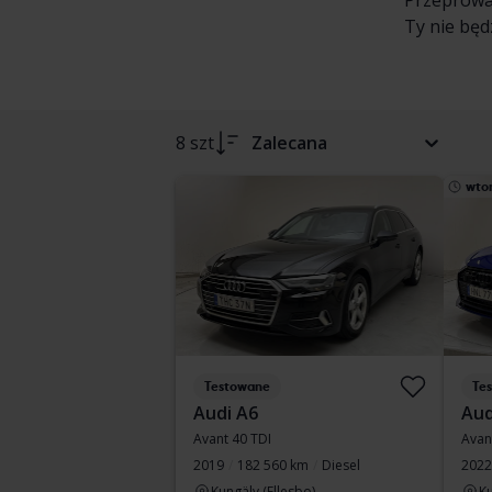
Przeprowa
Ty nie będ
8 szt
Zalecana
wto
Testowane
Te
Audi A6
Aud
Avant 40 TDI
Avan
2019
182 560 km
Diesel
2022
Kungälv (Ellesbo)
Ku