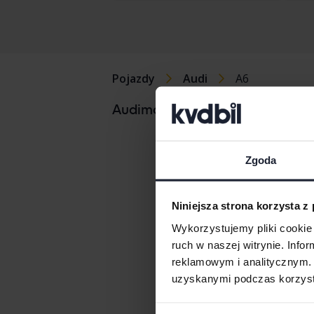
Pojazdy
Audi
A6
Audi A1
Audimodele
Audi A2
Zgoda
Audi A3
Audi A4
Niniejsza strona korzysta z
Wykorzystujemy pliki cookie 
ruch w naszej witrynie. Inf
reklamowym i analitycznym. 
uzyskanymi podczas korzysta