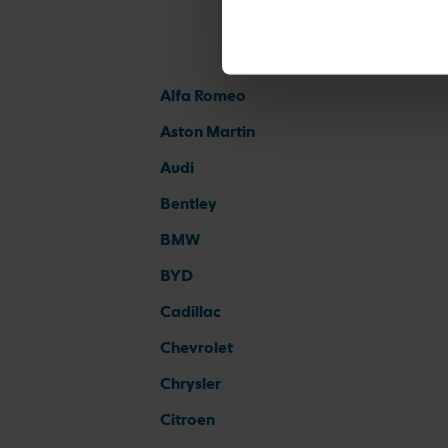
Alfa Romeo
Aston Martin
Audi
Bentley
BMW
BYD
Cadillac
Chevrolet
Chrysler
Citroen