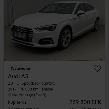
Testowane
Audi A5
2.0 TDI Sportback quattro
2017
70 880 km
Diesel
Åkersberga (Runö)
239 800 SEK
Kup teraz
Z finansowaniem
2 043 SEK/miesiąc