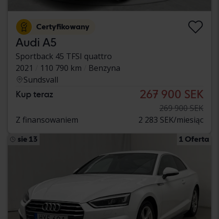
Certyfikowany
Audi A5
Sportback 45 TFSI quattro
2021
110 790 km
Benzyna
Sundsvall
267 900 SEK
Kup teraz
269 900 SEK
Z finansowaniem
2 283 SEK/miesiąc
sie 13
1 Oferta