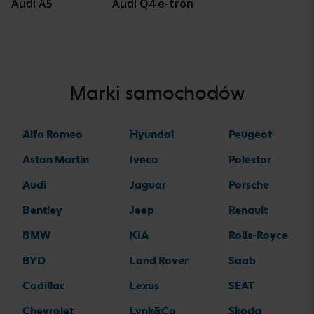
Audi A5
Audi Q4 e-tron
Marki samochodów
Alfa Romeo
Hyundai
Peugeot
Aston Martin
Iveco
Polestar
Audi
Jaguar
Porsche
Bentley
Jeep
Renault
BMW
KIA
Rolls-Royce
BYD
Land Rover
Saab
Cadillac
Lexus
SEAT
Chevrolet
Lynk&Co
Skoda