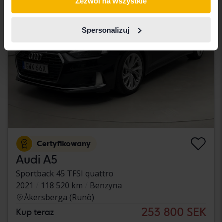
Zezwól na wszystkie
Spersonalizuj
Certyfikowany
Audi A5
Sportback 45 TFSI quattro
2021
118 520 km
Benzyna
Åkersberga (Runö)
253 800 SEK
Kup teraz