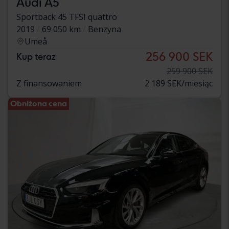
Audi A5
Sportback 45 TFSI quattro
2019
69 050 km
Benzyna
Umeå
256 900 SEK
Kup teraz
259 900 SEK
Z finansowaniem
2 189 SEK/miesiąc
Obniżona cena