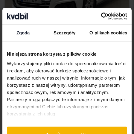
Zgoda
Szczegóły
O plikach cookies
Certyfikowany
Audi A5
Niniejsza strona korzysta z plików cookie
2.0 TDI Coupé quattro
Wykorzystujemy pliki cookie do spersonalizowania treści
2018
105 600 km
Diesel
i reklam, aby oferować funkcje społecznościowe i
Åkersberga (Runö)
analizować ruch w naszej witrynie. Informacje o tym, jak
130 000 SEK
Wiodąca oferta:
korzystasz z naszej witryny, udostępniamy partnerom
Z finansowaniem
1 108 SEK/miesiąc
społecznościowym, reklamowym i analitycznym.
Partnerzy mogą połączyć te informacje z innymi danymi
229 800 SEK
Kup teraz
otrzymanymi od Ciebie lub uzyskanymi podczas
244 800 SEK
korzystania z ich usług.
Z finansowaniem
1 958 SEK/miesiąc
Obniżona cena