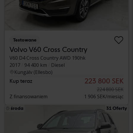
Testowane
Volvo V60 Cross Country
V60 D4 Cross Country AWD 190hk
2017
94 400 km
Diesel
Kungälv (Ellesbo)
223 800 SEK
Kup teraz
224 800 SEK
Z finansowaniem
1 906 SEK/miesiąc
środa
31 Oferty