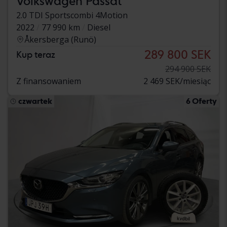
Volkswagen Passat
2.0 TDI Sportscombi 4Motion
2022
77 990 km
Diesel
Åkersberga (Runö)
289 800 SEK
Kup teraz
294 900 SEK
Z finansowaniem
2 469 SEK/miesiąc
czwartek
6 Oferty