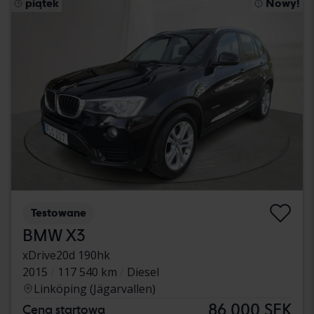
piątek
Nowy!
Testowane
BMW X3
xDrive20d 190hk
2015
117 540 km
Diesel
Linköping (Jägarvallen)
86 000 SEK
Cena startowa