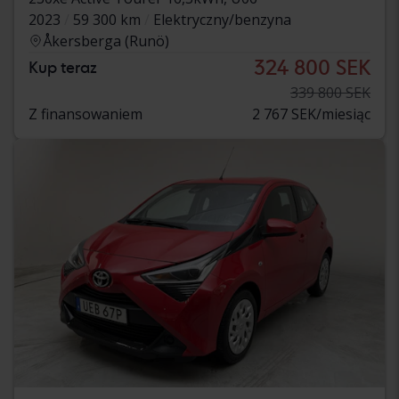
2023
59 300 km
Elektryczny/benzyna
Åkersberga (Runö)
324 800 SEK
Kup teraz
339 800 SEK
Z finansowaniem
2 767 SEK/miesiąc