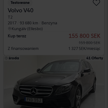
Testowane
Volvo V40
T2
2017
93 680 km
Benzyna
Kungälv (Ellesbo)
155 800 SEK
Kup teraz
159 800 SEK
Z finansowaniem
1 327 SEK/miesiąc
środa
41 Oferty