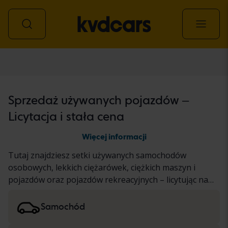
Wszystkie pojazdy
Sprzedaż używanych pojazdów –
Licytacja i stała cena
Więcej informacji
Tutaj znajdziesz setki używanych samochodów
osobowych, lekkich ciężarówek, ciężkich maszyn i
pojazdów oraz pojazdów rekreacyjnych – licytując na
aukcji i po ustalonej cenie. Pojazd przeszedł nasz
dokładny test KVD lub został udokumentowany w
Samochód
oparciu o standardowy protokół. Wyniki prezentujemy