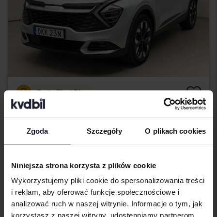
Certyfikat Plus
KIA Sportage
PHEV AWD
Zgoda
Szczegóły
O plikach cookies
2025
47 940 km
Elektryczny/benzyna
Åkersberga (Runö)
315 500 SEK
Wiodąca oferta:
Niniejsza strona korzysta z plików cookie
Z finansowaniem
2 688 SEK/miesiąc
Wykorzystujemy pliki cookie do spersonalizowania treści
Obniżona cena
i reklam, aby oferować funkcje społecznościowe i
analizować ruch w naszej witrynie. Informacje o tym, jak
korzystasz z naszej witryny, udostępniamy partnerom