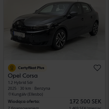
Certyfikat Plus
Opel Corsa
1.2 Hybrid 5dr
2025
30 km
Benzyna
Kungälv (Ellesbo)
172 500 SEK
Wiodąca oferta:
Z finansowaniem
1 469 SEK/miesiąc