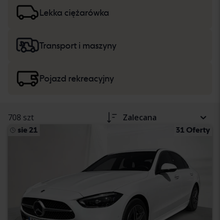
w opisie pojazdu. Przeczytaj więcej na temat zakupu
samochodów osobowych i lekkich ciężarówek
oraz
Lekka ciężarówka
ciężkich maszyn, ciężarówek i pojazdów
rekreacyjnych
.
Transport i maszyny
Pojazd rekreacyjny
708 szt
Zalecana
sie 21
31 Oferty