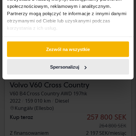
społecznościowym, reklamowym i analitycznym.
Partnerzy mogą połączyć te informacje z innymi danymi
otrzymanymi od Ciebie lub uzyskanymi podczas
korzystania z ich usług.
Zezwól na wszystkie
Spersonalizuj
Testowane
Volvo V60 Cross Country
V60 B4 Cross Country AWD 197hk
2022
159 010 km
Diesel
Kungälv (Ellesbo)
257 800 SEK
Kup teraz
264 800 SEK
Z finansowaniem
2 197 SEK/miesiąc