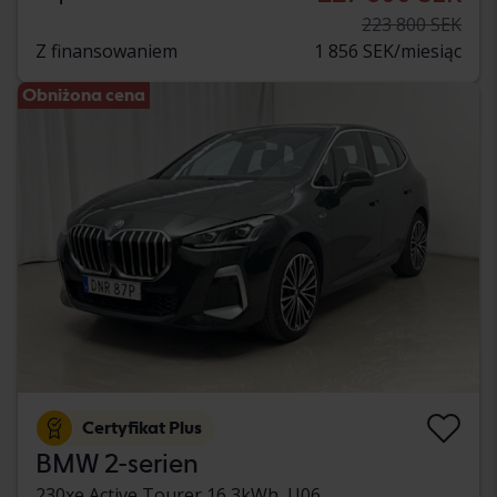
223 800 SEK
Z finansowaniem
1 856 SEK/miesiąc
Obniżona cena
Certyfikat Plus
BMW 2-serien
230xe Active Tourer 16,3kWh, U06