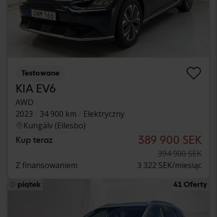
Testowane
KIA EV6
AWD
2023
34 900 km
Elektryczny
Kungälv (Ellesbo)
389 900 SEK
Kup teraz
394 900 SEK
Z finansowaniem
3 322 SEK/miesiąc
piątek
41 Oferty