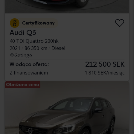
Certyfikowany
Audi Q3
40 TDI Quattro 200hk
2021
86 350 km
Diesel
Getinge
212 500 SEK
Wiodąca oferta:
Z finansowaniem
1 810 SEK/miesiąc
Obniżona cena