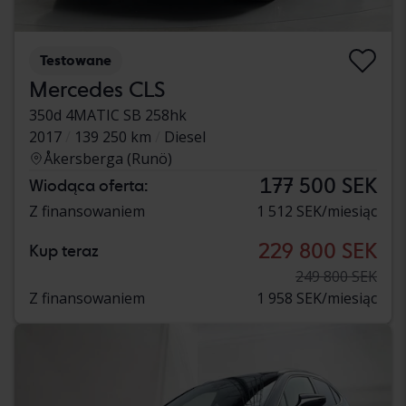
Testowane
Mercedes CLS
350d 4MATIC SB 258hk
2017
139 250 km
Diesel
Åkersberga (Runö)
177 500 SEK
Wiodąca oferta:
Z finansowaniem
1 512 SEK/miesiąc
229 800 SEK
Kup teraz
249 800 SEK
Z finansowaniem
1 958 SEK/miesiąc