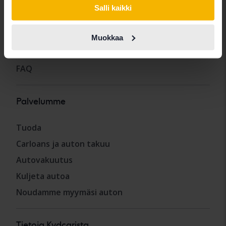
Salli kaikki
Osta auto
Myy auto
Muokkaa
Kuinka testaamme
FAQ
Palvelumme
Tuoda
Carloans ja auton takuu
Autovakuutus
Kuljeta autoa
Noudamme myymäsi auton
Tietoja Kvdcarista