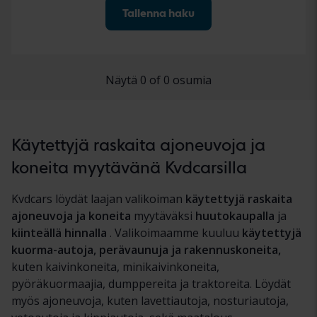
Tallenna haku
Näytä 0 of 0 osumia
Käytettyjä raskaita ajoneuvoja ja
koneita myytävänä Kvdcarsilla
Kvdcars löydät laajan valikoiman
käytettyjä raskaita
ajoneuvoja ja koneita
myytäväksi
huutokaupalla
ja
kiinteällä hinnalla
. Valikoimaamme kuuluu
käytettyjä
kuorma-autoja, perävaunuja ja rakennuskoneita,
kuten kaivinkoneita, minikaivinkoneita,
pyöräkuormaajia, dumppereita ja traktoreita. Löydät
myös ajoneuvoja, kuten lavettiautoja, nosturiautoja,