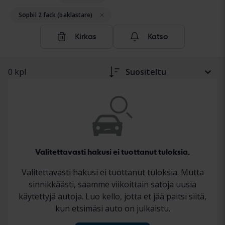
Ajoneuvot ja koneet sijaitsevat Kvdcars tiloissa tai
myyjän tiloissa. Niiden kunto näkyy auton kuvauksessa
Sopbil 2 fack (baklastare)
standardoidun dokumentointiprotokollan mukaisesti,
mikä antaa sinulle selkeän ja luotettavan yleiskuvan
Kirkas
Katso
ennen ostoa. Lue lisää raskaiden ajoneuvojen ja
koneiden ostamisesta Kvdcars
täältä.
0 kpl
Suositeltu
Valitettavasti hakusi ei tuottanut tuloksia.
Valitettavasti hakusi ei tuottanut tuloksia. Mutta
sinnikkäästi, saamme viikoittain satoja uusia
käytettyjä autoja. Luo kello, jotta et jää paitsi siitä,
kun etsimäsi auto on julkaistu.