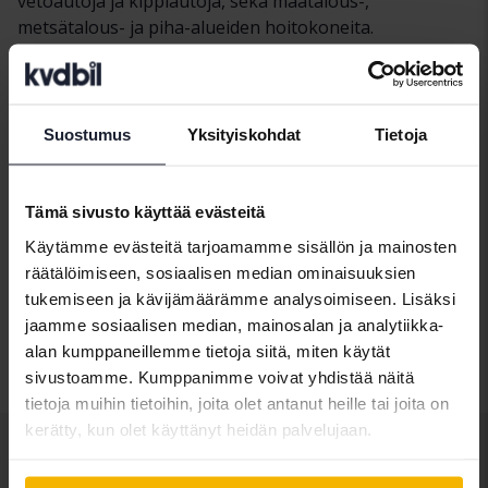
vetoautoja ja kippiautoja, sekä maatalous-,
metsätalous- ja piha-alueiden hoitokoneita.
Myymme useita tunnettujen merkkien, kuten
Volvon,
Caterpillarin, Hitachin, Komatsun, Doosanin ja
Bobcatin,
malleja. Jokaisesta listauksesta näet, missä
päin maata ajoneuvo tai kone sijaitsee, ja voit helposti
Suostumus
Yksityiskohdat
Tietoja
tehdä tarjouksia ja seurata tarjousprosessia verkossa.
Jos et löydä sopivaa kohdetta, voit luoda tallennetun
haun ja saada ilmoituksia, kun uusia raskaita
Tämä sivusto käyttää evästeitä
ajoneuvoja tai koneita julkaistaan lvdcars.com-
Käytämme evästeitä tarjoamamme sisällön ja mainosten
sivustolla. Jos haluat mieluummin
myydä ajoneuvon
räätälöimiseen, sosiaalisen median ominaisuuksien
tai koneen
, Kvdcars auttaa sinua koko
tukemiseen ja kävijämäärämme analysoimiseen. Lisäksi
myyntiprosessin ajan.
jaamme sosiaalisen median, mainosalan ja analytiikka-
alan kumppaneillemme tietoja siitä, miten käytät
sivustoamme. Kumppanimme voivat yhdistää näitä
tietoja muihin tietoihin, joita olet antanut heille tai joita on
kerätty, kun olet käyttänyt heidän palvelujaan.
Muut palvelut