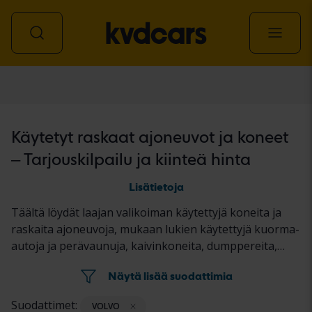
Kuljetus ja koneet
Käytetyt raskaat ajoneuvot ja koneet
– Tarjouskilpailu ja kiinteä hinta
Lisätietoja
Täältä löydät laajan valikoiman käytettyjä koneita ja
raskaita ajoneuvoja, mukaan lukien käytettyjä kuorma-
autoja ja perävaunuja, kaivinkoneita, dumppereita,
pyöräkuormaajia, työkoneita, traktoreita,
Näytä lisää suodattimia
ruohonleikkureita sekä tie- ja rakennuskoneita.
Kohteet myydään huutokaupalla tai kiinteään hintaan.
Suodattimet:
VOLVO